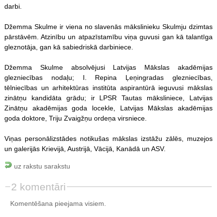
darbi.
Džemma Skulme ir viena no slavenās mākslinieku Skulmju dzimtas
pārstāvēm. Atzinību un atpazīstamību viņa guvusi gan kā talantīga
gleznotāja, gan kā sabiedriskā darbiniece.
Džemma Skulme absolvējusi Latvijas Mākslas akadēmijas
glezniecības nodaļu; I. Repina Ļeņingradas glezniecības,
tēlniecības un arhitektūras institūta aspirantūrā ieguvusi mākslas
zinātņu kandidāta grādu; ir LPSR Tautas māksliniece, Latvijas
Zinātņu akadēmijas goda locekle, Latvijas Mākslas akadēmijas
goda doktore, Triju Zvaigžņu ordeņa virsniece.
Viņas personālizstādes notikušas mākslas izstāžu zālēs, muzejos
un galerijās Krievijā, Austrijā, Vācijā, Kanādā un ASV.
uz rakstu sarakstu
2 komentāri
Komentēšana pieejama visiem.