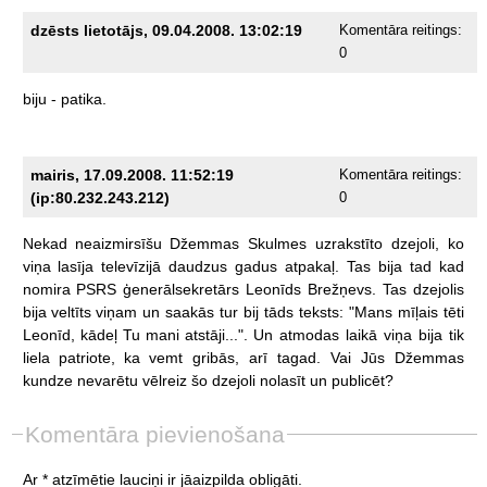
dzēsts lietotājs, 09.04.2008. 13:02:19
Komentāra reitings:
0
biju
-
patika.
mairis, 17.09.2008. 11:52:19
Komentāra reitings:
(ip:80.232.243.212)
0
Nekad
neaizmirsīšu
Džemmas
Skulmes
uzrakstīto
dzejoli,
ko
viņa
lasīja
televīzijā
daudzus
gadus
atpakaļ.
Tas
bija
tad
kad
nomira
PSRS
ģenerālsekretārs
Leonīds
Brežņevs.
Tas
dzejolis
bija
veltīts
viņam
un
saakās
tur
bij
tāds
teksts:
"Mans
mīļais
tēti
Leonīd,
kādeļ
Tu
mani
atstāji...".
Un
atmodas
laikā
viņa
bija
tik
liela
patriote,
ka
vemt
gribās,
arī
tagad.
Vai
Jūs
Džemmas
kundze
nevarētu
vēlreiz
šo
dzejoli
nolasīt
un
publicēt?
Komentāra pievienošana
Ar * atzīmētie lauciņi ir jāaizpilda obligāti.