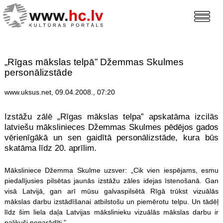
„Rīgas mākslas telpā” Džemmas Skulmes
personālizstāde
www.uksus.net, 09.04.2008., 07:20
Izstāžu zālē „Rīgas mākslas telpa” apskatāma izcilās
latviešu mākslinieces Džemmas Skulmes pēdējos gados
vērienīgākā un sen gaidītā personālizstāde, kura būs
skatāma līdz 20. aprīlim.
Māksliniece Džemma Skulme uzsver: „Cik vien iespējams, esmu
piedalījusies pilsētas jaunās izstāžu zāles idejas īstenošanā. Gan
visā Latvijā, gan arī mūsu galvaspilsētā Rīgā trūkst vizuālās
mākslas darbu izstādīšanai atbilstošu un piemērotu telpu. Un tādēļ
līdz šim liela daļa Latvijas mākslinieku vizuālās mākslas darbu ir
palikuši neparādīti.”