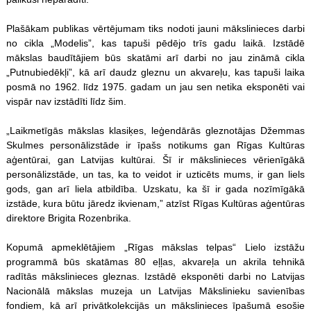
Plašākam publikas vērtējumam tiks nodoti jauni mākslinieces darbi
no cikla „Modelis”, kas tapuši pēdējo trīs gadu laikā. Izstādē
mākslas baudītājiem būs skatāmi arī darbi no jau zināmā cikla
„Putnubiedēkļi”, kā arī daudz gleznu un akvareļu, kas tapuši laika
posmā no 1962. līdz 1975. gadam un jau sen netika eksponēti vai
vispār nav izstādīti līdz šim.
„Laikmetīgās mākslas klasiķes, leģendārās gleznotājas Džemmas
Skulmes personālizstāde ir īpašs notikums gan Rīgas Kultūras
aģentūrai, gan Latvijas kultūrai. Šī ir mākslinieces vērienīgākā
personālizstāde, un tas, ka to veidot ir uzticēts mums, ir gan liels
gods, gan arī liela atbildība. Uzskatu, ka šī ir gada nozīmīgākā
izstāde, kura būtu jāredz ikvienam,” atzīst Rīgas Kultūras aģentūras
direktore Brigita Rozenbrika.
Kopumā apmeklētājiem „Rīgas mākslas telpas“ Lielo izstāžu
programmā būs skatāmas 80 eļļas, akvareļa un akrila tehnikā
radītās mākslinieces gleznas. Izstādē eksponēti darbi no Latvijas
Nacionālā mākslas muzeja un Latvijas Mākslinieku savienības
fondiem, kā arī privātkolekcijās un mākslinieces īpašumā esošie