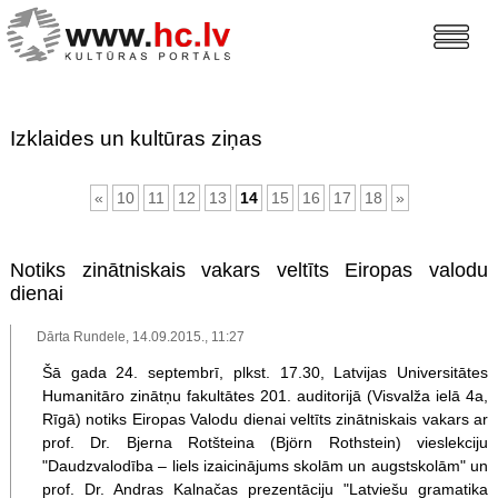
Izklaides un kultūras ziņas
«
10
11
12
13
14
15
16
17
18
»
Notiks zinātniskais vakars veltīts Eiropas valodu
dienai
Dārta Rundele, 14.09.2015., 11:27
Šā gada 24. septembrī, plkst. 17.30, Latvijas Universitātes
Humanitāro zinātņu fakultātes 201. auditorijā (Visvalža ielā 4a,
Rīgā) notiks Eiropas Valodu dienai veltīts zinātniskais vakars ar
prof. Dr. Bjerna Rotšteina (Björn Rothstein) vieslekciju
"Daudzvalodība – liels izaicinājums skolām un augstskolām" un
prof. Dr. Andras Kalnačas prezentāciju "Latviešu gramatika