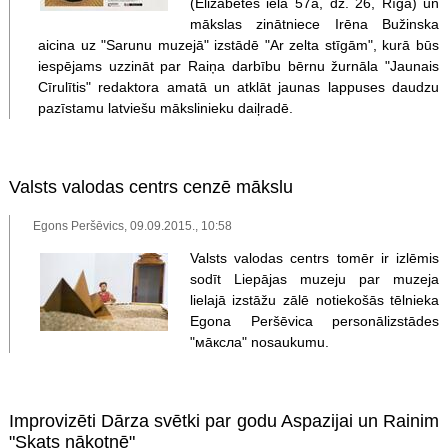
(Elizabetes ielā 57a, dz. 26, Rīgā) un
mākslas zinātniece Irēna Bužinska
aicina uz "Sarunu muzejā" izstādē "Ar zelta stīgām", kurā būs
iespējams uzzināt par Raiņa darbību bērnu žurnāla "Jaunais
Cīrulītis" redaktora amatā un atklāt jaunas lappuses daudzu
pazīstamu latviešu mākslinieku daiļradē.
Valsts valodas centrs cenzē mākslu
Egons Peršēvics, 09.09.2015., 10:58
Valsts valodas centrs tomēr ir izlēmis
sodīt Liepājas muzeju par muzeja
lielajā izstāžu zālē notiekošās tēlnieka
Egona Peršēvica personālizstādes
"мāксла" nosaukumu.
Improvizēti Dārza svētki par godu Aspazijai un Rainim
"Skats nākotnē"