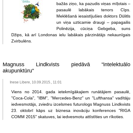
bažās ziņo, ka pazudis viņas mīļotais –
pasaulē labākais tenors Cīps.
Meklēšanā iesaistījušies doktors Dūlitls
un viņa uzticamie draugi – papagailis
Polinēzija, cūciņa Gebgeba, suns
Džips, kā arī Londonas ielu labākais pārzinātājs nekaunīgais
Zvirbulēns.
Magnuss Lindkvists piedāvā "intelektuālo
akupunktūru"
Inese Libere, 10.09.2015., 11:01
Viens no 2014. gada ietekmīgākajiem runātājiem pasaulē,
"Coca-Cola", "IBM", "Mercedes-Benz" un "Lufthansa" vadītāju
iedvesmotājs, zviedru izcelsmes futurologs Magnuss Lindkvists
23. oktobrī kāps uz biznesa inovāciju konferences "RIGA
COMM 2015" skatuves, lai iedvesmotu attīstīties un rīkoties.