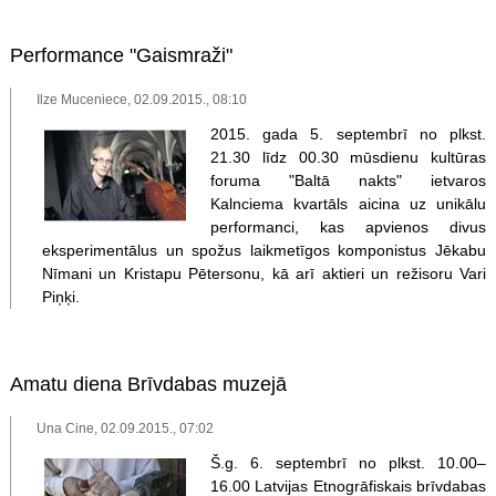
Performance "Gaismraži"
Ilze Muceniece, 02.09.2015., 08:10
2015. gada 5. septembrī no plkst.
21.30 līdz 00.30 mūsdienu kultūras
foruma "Baltā nakts" ietvaros
Kalnciema kvartāls aicina uz unikālu
performanci, kas apvienos divus
eksperimentālus un spožus laikmetīgos komponistus Jēkabu
Nīmani un Kristapu Pētersonu, kā arī aktieri un režisoru Vari
Piņķi.
Amatu diena Brīvdabas muzejā
Una Cine, 02.09.2015., 07:02
Š.g. 6. septembrī no plkst. 10.00–
16.00 Latvijas Etnogrāfiskais brīvdabas