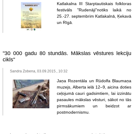
Katlakalna III Starptautiskais folkloras
festivāls "Rudenāji"notiks laikā no
25.-27. septembrim Katlakalnā, Ķekavā
un Rīgā.
"30 000 gadu 80 stundās. Mākslas vēstures lekciju
cikls"
Sandra Zobena, 03.09.2015., 10:32
Jaņa Rozentāla un Rūdolfa Blaumaņa
muzejs, Alberta ielā 12–9, aicina doties
ceļojumā cauri gadsimtiem, lai izzinātu
pasaules mākslas vēsturi, sākot no tās
pirmsākumiem un beidzot ar
postmodernismu.