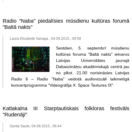
Radio "Naba" piedalīsies mūsdienu kultūras forumā
"Baltā nakts"
Laura Elizabete Vanaga , 04.09.2015., 09:58
Sestdien, 5. septembrī mūsdienu
kultūras foruma "Baltā nakts" ietvaros
Latvijas Universitātes jaunajā
Dabaszinātņu akadēmiskajā centrā jau
no plkst. 21.00 norisināsies Latvijas
Radio 6 – Radio "Naba" veidotā audiovizuāli laikmetīgā
koncertprogramma "Videogrāfija X: Space Textures IX".
Katlakalna III Starptautiskais folkloras festivāls
"Rudenāji"
Gunta Saule, 04.09.2015., 06:44