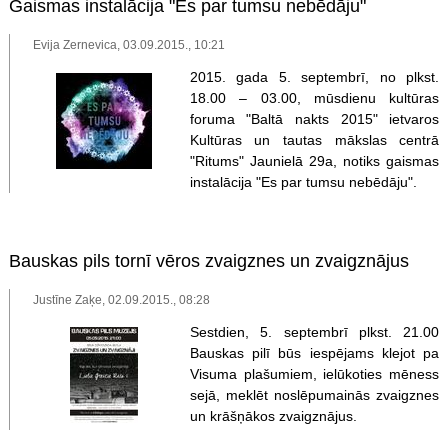
Gaismas instalācija "Es par tumsu nebēdāju"
Evija Zernevica, 03.09.2015., 10:21
2015. gada 5. septembrī, no plkst.
18.00 – 03.00, mūsdienu kultūras
foruma "Baltā nakts 2015" ietvaros
Kultūras un tautas mākslas centrā
"Ritums" Jaunielā 29a, notiks gaismas
instalācija "Es par tumsu nebēdāju".
Bauskas pils tornī vēros zvaigznes un zvaigznājus
Justīne Zaķe, 02.09.2015., 08:28
Sestdien, 5. septembrī plkst. 21.00
Bauskas pilī būs iespējams klejot pa
Visuma plašumiem, ielūkoties mēness
sejā, meklēt noslēpumainās zvaigznes
un krāšņākos zvaigznājus.