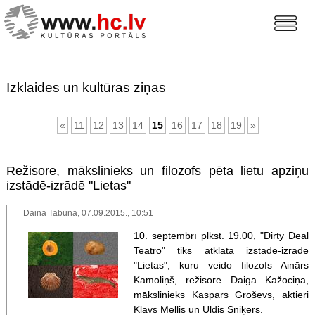
Izklaides un kultūras ziņas
«
11
12
13
14
15
16
17
18
19
»
Režisore, mākslinieks un filozofs pēta lietu apziņu
izstādē-izrādē "Lietas"
Daina Tabūna, 07.09.2015., 10:51
10. septembrī plkst. 19.00, "Dirty Deal
Teatro" tiks atklāta izstāde-izrāde
"Lietas", kuru veido filozofs Ainārs
Kamoliņš, režisore Daiga Kažociņa,
mākslinieks Kaspars Groševs, aktieri
Klāvs Mellis un Uldis Sniķers.