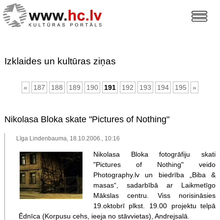
Izklaides un kultūras ziņas
«
187
188
189
190
191
192
193
194
195
»
Nikolasa Bloka skate "Pictures of Nothing"
Līga Lindenbauma, 18.10.2006., 10:16
Nikolasa Bloka fotogrāfiju skati
"Pictures of Nothing" veido
Photography.lv un biedrība „Biba &
masas“, sadarbībā ar Laikmetīgo
Mākslas centru. Viss norisināsies
19.oktobrī plkst. 19.00 projektu telpā
Ēdnīca (Korpusu cehs, ieeja no stāvvietas), Andrejsalā.