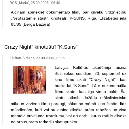
RCS „Marta”, 25.09.2006., 06:40
Aicinām apmeklēt dokumentālo filmu par cilvēku tirdzniecību
„NeStāstāmie stāsti” kinoteātrī K-SUNS, Rīgā, Elizabetes ielā
83/85 (Berga Bazārā).
"Crazy Night" kinoteātrī "K.Suns"
Kšištofs Širšeņs, 22.09.2006., 05:39
Latvijas Kultūras akadēmija aicina
rīdziniekus sestdien, 23. septembrī uz
kino filmu skati "Crazy Night", kas
notiks k/t "K.Suns". Tā ir nekomerciāla
filmu skate, kas ilgs vienu nakti. Šai
skatei atlasīti dažādu māksliniecisko
stilu un virzienu filmu paraugi, sākot no mēmā kino filmām līdz
mūsdienām, kuri vai nu ataino cilvēka prāta robežas un viņa
mentālā būvējuma trauslumu, vai arī darbi, kurus radījis cilvēks
no ārpus-prāta teritoriju skatupunkta.