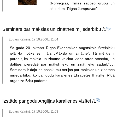
(Norvēģija), filmas radošo grupu un
aktieriem "Rīgas Jumpravas"
Seminārs par mākslas un zinātnes mijiedarbību
/1
Edgars Kalniņš, 17.10.2006., 11:04
Šā gada 20. oktobrī Rīgas Ekonomikas augstskolā Strēlnieku
ielā 4a notiks seminārs „Māksla un zinātne”. Tā mērķis ir
parādīt, kā māksla un zinātne veicina viena otras attīstību, un
dalīties pieredzē par mākslinieku un zinātnieku sadarbību.
Seminārs ir daļa no pasākumu sērijas par mākslas un zinātnes
mijiedarbību, ko par godu karalienes Elizabetes II vizītei Rīgā
organizē Britu padome.
Izstāde par godu Anglijas karalienes vizītei
/1
Edgars Kalniņš, 17.10.2006., 11:03