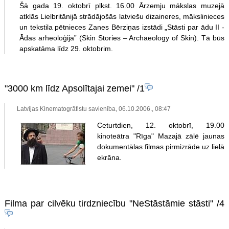
Šā gada 19. oktobrī plkst. 16.00 Ārzemju mākslas muzejā
atklās Lielbritānijā strādājošās latviešu dizaineres, mākslinieces
un tekstila pētnieces Zanes Bērziņas izstādi „Stāsti par ādu II -
Ādas arheoloģija” (Skin Stories – Archaeology of Skin). Tā būs
apskatāma līdz 29. oktobrim.
"3000 km līdz Apsolītajai zemei"
/1
Latvijas Kinematogrāfistu savienība, 06.10.2006., 08:47
Ceturtdien, 12. oktobrī, 19.00
kinoteātra "Rīga" Mazajā zālē jaunas
dokumentālas filmas pirmizrāde uz lielā
ekrāna.
Filma par cilvēku tirdzniecību "NeStāstāmie stāsti"
/4