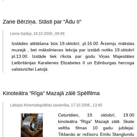
Zane Bērziņa. Stāsti par "Ādu II"
Liena Galēja, 18.10.2006., 09:48
Izstādes atklāšana būs 19.oktobrī, pl.16.00 Ārzemju mākslas
muzejā , bet mākslinieces lekcija par izstādi notiks 19.oktobrī
pl.13.00. Izstāde tiek rīkota par godu Viņas Majestātes
Lielbritānijas Karalienes Elizabetes II un Edinburgas hercoga
valstsvizītei Latvijā.
Kinoteātra "Rīga" Mazajā zālē Spēlfilma
Latvijas Kinematogrāfistu savienība, 17.10.2006., 13:40
Ceturtdien, 19. oktobrī, 19.00
kinoteātra "Rīga" Mazajā zālē. Skate
veltīta filmas 10 gadu jubilejai.
Tikšanās ar režisoru Emilu Stanglundu