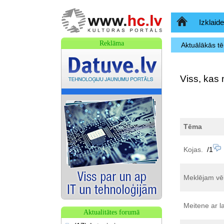
Sākumlapa
Izklaide
Reklāma
Aktuālākās t
Viss, kas 
Tēma
Kojas.
/1
Meklējam vēl
Meitene ar la
Aktualitātes forumā