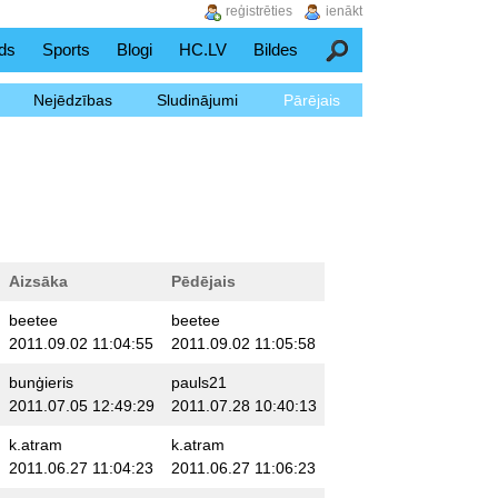
reģistrēties
ienākt
ds
Sports
Blogi
HC.LV
Bildes
Meklēšana
Nejēdzības
Sludinājumi
Pārējais
Aizsāka
Pēdējais
beetee
beetee
2011.09.02 11:04:55
2011.09.02 11:05:58
bunģieris
pauls21
2011.07.05 12:49:29
2011.07.28 10:40:13
k.atram
k.atram
2011.06.27 11:04:23
2011.06.27 11:06:23