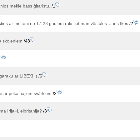
ips meklē bass ģitāristu.
/1
sties ar meiteni no 17-23.gadiem rakstiet man vēstules. Jans Ikes
/2
ā skolēniem
/48
4
garāku ar LIBEX! :)
/6
i ar puķainajiem svārkiem
/2
a Īrijā=Lielbritānijā?
/3