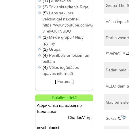
(17)
Autoskolas
Grupa The Sn
(2)
Triku skrejriteņis Rīgā
(5)
Labs sākums
veiksmīgai nākotnei.
Vēlos iepazī
https://www.youtube.com/watch?
v=elyG6T9uj9Q
(1)
Meklē grupu / Ищу
Darbs vasar
группу
(2)
Grupa
SVARĪGI!!!
/
(4)
Peintbols ar lokiem un
bultām
(4)
Vēlos iegādāties
Padari nakti 
apavus internetā
[
Forums
]
VELO dāmīte
Padalies priekā
Mācību sistēm
Африканки на выезд по
Балашихе
CharlesViorp
Sekss
/1
psychologist