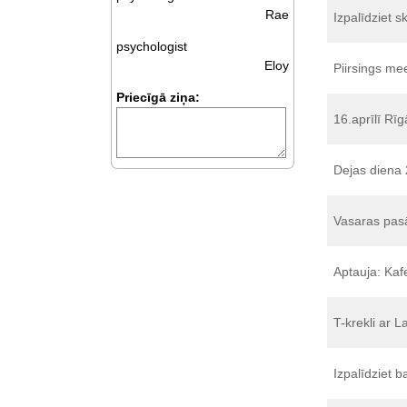
Rae
Izpalīdziet 
psychologist
Eloy
Piirsings me
Priecīgā ziņa:
16.aprīlī Rī
Dejas diena
Vasaras pas
Aptauja: Ka
T-krekli ar L
Izpalīdziet 