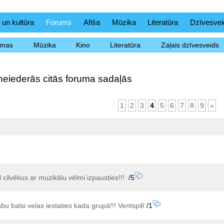
 un kultūra
Forums
Afiša
Mūzika
Literatūra
Dzīvesvei
ēmas
Mūzika
Kino
Literatūra
Zaļais dzīvesveids
neiederās citās foruma sadaļās
1
2
3
4
5
6
7
8
9
»
 cilvēkus ar muzikālu vēlmi izpausties!!!
/5
bu balsi velas iestaties kada grupā!!! Ventspilī
/1