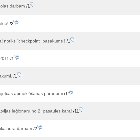
skolas darbam
/1
elee!
/2
gā! notiks "checkpoint" pasākums !
/1
 2011
/1
ākumi.
/1
fejnīcas apmeklēšanas paradumi
/1
atvijas leģionāru no 2. pasaules kara!
/11
bakalaura darbam
/2