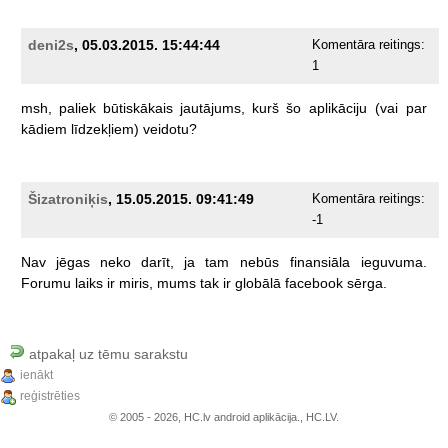
deni2s
, 05.03.2015. 15:44:44
Komentāra reitings:
1
msh,
paliek
būtiskākais
jautājums,
kurš
šo
aplikāciju
(vai
par
kādiem
līdzekļiem)
veidotu?
Šizatroniķis
, 15.05.2015. 09:41:49
Komentāra reitings:
-1
Nav
jēgas
neko
darīt,
ja
tam
nebūs
finansiāla
ieguvuma.
Forumu
laiks
ir
miris,
mums
tak
ir
globālā
facebook
sērga.
atpakaļ uz tēmu sarakstu
ienākt
reģistrēties
© 2005 - 2026, HC.lv android aplikācija., HC.LV.