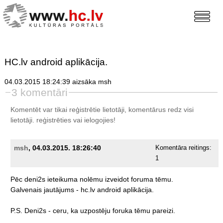
HC.lv android aplikācija.
04.03.2015 18:24:39 aizsāka msh
3 komentāri
Komentēt var tikai reģistrētie lietotāji, komentārus redz visi
lietotāji.
reģistrēties
vai ielogojies!
msh
, 04.03.2015. 18:26:40
Komentāra reitings:
1
Pēc
deni2s
ieteikuma
nolēmu
izveidot
foruma
tēmu.
Galvenais
jautājums
-
hc.lv
android
aplikācija.
P.S.
Deni2s
-
ceru,
ka
uzpostēju
foruka
tēmu
pareizi.