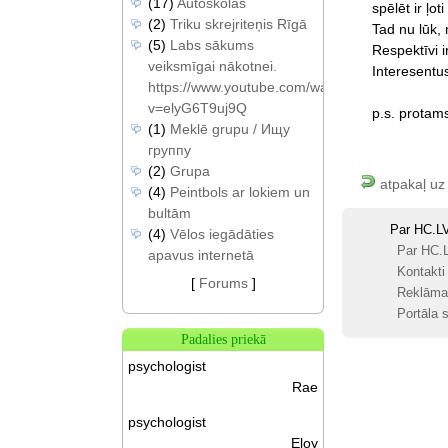
(17)
Autoskolas
spēlēt
ir
ļoti
(2)
Triku skrejriteņis Rīgā
Tad
nu
lūk,
(5)
Labs sākums
Respektīvi
i
veiksmīgai nākotnei.
Interesentu
https://www.youtube.com/watch?
v=elyG6T9uj9Q
p.s.
protams
(1)
Meklē grupu / Ищу
группу
(2)
Grupa
atpakaļ uz
(4)
Peintbols ar lokiem un
bultām
Par HC.L
(4)
Vēlos iegādāties
Par HC.
apavus internetā
Kontakti
[
Forums
]
Reklāma
Portāla s
Padalies priekā
psychologist
Rae
psychologist
Eloy