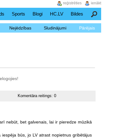
reģistrēties
ienākt
ds
Sports
Blogi
HC.LV
Bildes
Meklēšana
Nejēdzības
Sludinājumi
Pārējais
elogojies!
Komentāra reitings:
0
arī
nebūt,
bet
galvenais,
lai
ir
pieredze
mūzikā
a
iespēja
būs,
jo
LV
atrast
nopietnus
gribētājus