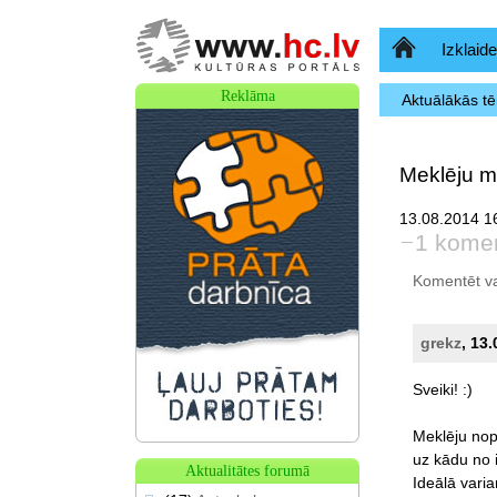
Sākumlapa
Izklaide
Reklāma
Aktuālākās t
Meklēju m
13.08.2014 16
1 kome
Komentēt var 
grekz
, 13
Sveiki!
:)
Meklēju
nop
uz
kādu
no
Aktualitātes forumā
Ideālā
varia