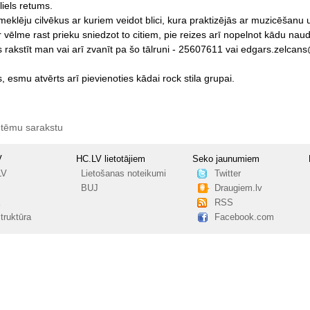
liels
retums.
meklēju
cilvēkus
ar
kuriem
veidot
blici,
kura
praktizējās
ar
muzicēšanu
r
vēlme
rast
prieku
sniedzot
to
citiem,
pie
reizes
arī
nopelnot
kādu
naud
s
rakstīt
man
vai
arī
zvanīt
pa
šo
tālruni
-
25607611
vai
edgars.zelcan
,
esmu
atvērts
arī
pievienoties
kādai
rock
stila
grupai.
 tēmu sarakstu
V
HC.LV lietotājiem
Seko jaunumiem
LV
Lietošanas noteikumi
Twitter
BUJ
Draugiem.lv
RSS
truktūra
Facebook.com