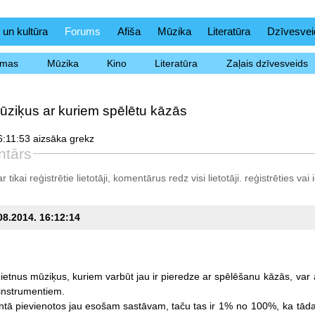
 un kultūra
Forums
Afiša
Mūzika
Literatūra
Dzīvesvei
ēmas
Mūzika
Kino
Literatūra
Zaļais dzīvesveids
ūziķus ar kuriem spēlētu kāzās
:11:53 aizsāka grekz
ntārs
tikai reģistrētie lietotāji, komentārus redz visi lietotāji.
reģistrēties
vai i
.08.2014. 16:12:14
ietnus
mūziķus,
kuriem
varbūt
jau
ir
pieredze
ar
spēlēšanu
kāzās,
var
instrumentiem.
ntā
pievienotos
jau
esošam
sastāvam,
taču
tas
ir
1%
no
100%,
ka
tād