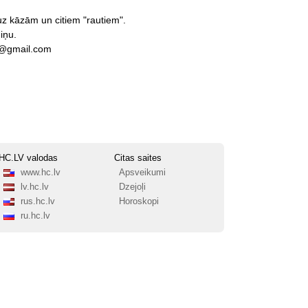
uz
kāzām
un
citiem
"rautiem".
iņu.
s@gmail.com
HC.LV valodas
Citas saites
www.hc.lv
Apsveikumi
lv.hc.lv
Dzejoļi
rus.hc.lv
Horoskopi
ru.hc.lv