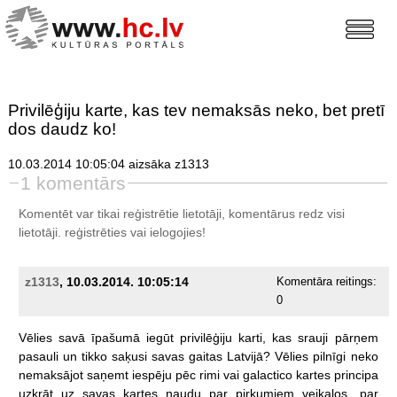
Privilēģiju karte, kas tev nemaksās neko, bet pretī
dos daudz ko!
10.03.2014 10:05:04 aizsāka z1313
1 komentārs
Komentēt var tikai reģistrētie lietotāji, komentārus redz visi
lietotāji.
reģistrēties
vai ielogojies!
z1313
, 10.03.2014. 10:05:14
Komentāra reitings:
0
Vēlies
savā
īpašumā
iegūt
privilēģiju
karti,
kas
srauji
pārņem
pasauli
un
tikko
saķusi
savas
gaitas
Latvijā?
Vēlies
pilnīgi
neko
nemaksājot
saņemt
iespēju
pēc
rimi
vai
galactico
kartes
principa
uzkrāt
uz
savas
kartes
naudu
par
pirkumiem
veikalos,
par