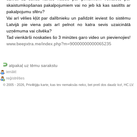
skaistumkopšanas
pakalpojumiem
vai
no
jeb
kā
kas
sasitīts
ar
pakalpojumu
sfēru?
Vai
arī
vēlies
kļūt
par
dalībnieku
un
palīdzēt
ieviest
šo
sistēmu
Latvijā
pie
viena
pats
arī
pelnot
no
katra
sevis
uzaicinātā
uzņēmuma
vai
cilvēka?
Tad
vienkārši
noskaties
šo
3
minūtes
garo
video
un
pievienojies!
www.beepxtra.me/index.php?m=90000000000065235
atpakaļ uz tēmu sarakstu
ienākt
reģistrēties
© 2005 - 2026, Privilēģiju karte, kas tev nemaksās neko, bet pretī dos daudz ko!, HC.LV.