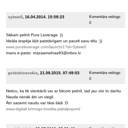
sylwie5
, 16.04.2014. 15:59:23
Komentāra reitings:
0
Sākam
pelnīt
Pure
Leverage
:))
Ideāla
iespēja
kļūt
patstāvīgam
un
pacelt
savu
tēlu
:))
www.pureleverage.com/launch/1?id=Sylwie5
mans
e-pasts:
mazaamelnaa93@inbox.lv
gvidobicevskis
, 21.09.2015. 07:49:03
Komentāra reitings:
0
Neticu,
ka
tik
vienkārši
var
ar
bitcoin
pelnīt,
tad
jau
visi
to
darītu.
Nauda
nenāk
ātri
un
viegli.
Ātri
saņemt
naudu
var
tikai
šādi
:D
www.digitall.lv/mogo-kredita-pakalpojumi/