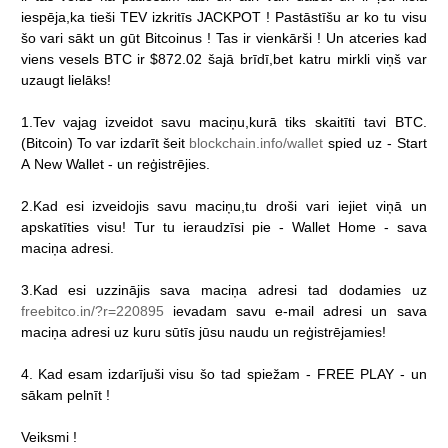
iespēja,ka
tieši
TEV
izkritīs
JACKPOT
!
Pastāstīšu
ar
ko
tu
visu
šo
vari
sākt
un
gūt
Bitcoinus
!
Tas
ir
vienkārši
!
Un
atceries
kad
viens
vesels
BTC
ir
$872.02
šajā
brīdī,bet
katru
mirkli
viņš
var
uzaugt
lielāks!
1.Tev
vajag
izveidot
savu
maciņu,kurā
tiks
skaitīti
tavi
BTC.
(Bitcoin)
To
var
izdarīt
šeit
blockchain.info/wallet
spied
uz
-
Start
A
New
Wallet
-
un
reģistrējies.
2.Kad
esi
izveidojis
savu
maciņu,tu
droši
vari
iejiet
viņā
un
apskatīties
visu!
Tur
tu
ieraudzīsi
pie
-
Wallet
Home
-
sava
maciņa
adresi.
3.Kad
esi
uzzinājis
sava
maciņa
adresi
tad
dodamies
uz
freebitco.in/?r=220895
ievadam
savu
e-mail
adresi
un
sava
maciņa
adresi
uz
kuru
sūtīs
jūsu
naudu
un
reģistrējamies!
4.
Kad
esam
izdarījuši
visu
šo
tad
spiežam
-
FREE
PLAY
-
un
sākam
pelnīt
!
Veiksmi
!