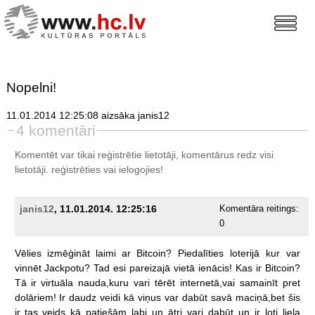
Nopelni!
11.01.2014 12:25:08 aizsāka janis12
4 komentāri
Komentēt var tikai reģistrētie lietotāji, komentārus redz visi
lietotāji.
reģistrēties
vai ielogojies!
janis12
, 11.01.2014. 12:25:16
Komentāra reitings:
0
Vēlies
izmēģināt
laimi
ar
Bitcoin?
Piedalīties
loterijā
kur
var
vinnēt
Jackpotu?
Tad
esi
pareizajā
vietā
ienācis!
Kas
ir
Bitcoin?
Tā
ir
virtuāla
nauda,kuru
vari
tērēt
internetā,vai
samainīt
pret
dolāriem!
Ir
daudz
veidi
kā
viņus
var
dabūt
savā
maciņā,bet
šis
ir
tas
veids
kā
patiešām
labi
un
ātri
vari
dabūt
un
ir
ļoti
liela