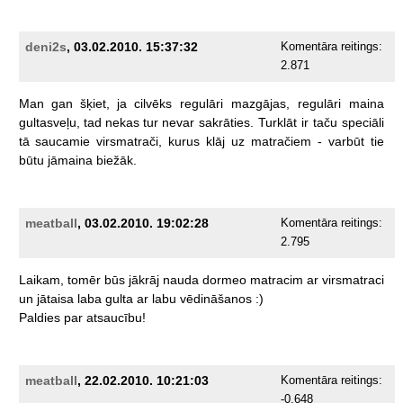
deni2s
, 03.02.2010. 15:37:32
Komentāra reitings:
2.871
Man
gan
šķiet,
ja
cilvēks
regulāri
mazgājas,
regulāri
maina
gultasveļu,
tad
nekas
tur
nevar
sakrāties.
Turklāt
ir
taču
speciāli
tā
saucamie
virsmatrači,
kurus
klāj
uz
matračiem
-
varbūt
tie
būtu
jāmaina
biežāk.
meatball
, 03.02.2010. 19:02:28
Komentāra reitings:
2.795
Laikam,
tomēr
būs
jākrāj
nauda
dormeo
matracim
ar
virsmatraci
un
jātaisa
laba
gulta
ar
labu
vēdināšanos
:)
Paldies
par
atsaucību!
meatball
, 22.02.2010. 10:21:03
Komentāra reitings:
-0.648