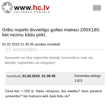
Gribu nopirkt divvietīgu gultas matraci 200X180,
bet nezinu kādu pirkt.
01.02.2010 21:39:36 aizsāka meatball
21 komentārs
Komentēt var tikai reģistrētie lietotāji, komentārus redz visi
lietotāji.
reģistrēties
vai ielogojies!
meatball
, 01.02.2010. 21:39:45
Komentāra reitings:
2.873
Cenā
līdz
+-150
ls.
Kādu
ražojumu
Jūs
ieteiktu?
Kam
pievērst
uzmanību?
Vai
matracis
iekš
Jysk
būtu
ok?