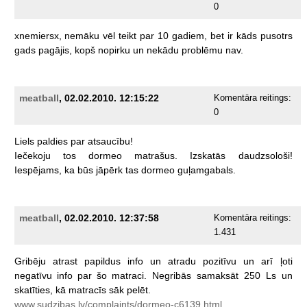
0
xnemiersx,
nemāku
vēl
teikt
par
10
gadiem,
bet
ir
kāds
pusotrs
gads
pagājis,
kopš
nopirku
un
nekādu
problēmu
nav.
meatball
, 02.02.2010. 12:15:22
Komentāra reitings:
0
Liels
paldies
par
atsaucību!
Iečekoju
tos
dormeo
matrašus.
Izskatās
daudzsološi!
Iespējams,
ka
būs
jāpērk
tas
dormeo
guļamgabals.
meatball
, 02.02.2010. 12:37:58
Komentāra reitings:
1.431
Gribēju
atrast
papildus
info
un
atradu
pozitīvu
un
arī
ļoti
negatīvu
info
par
šo
matraci.
Negribās
samaksāt
250
Ls
un
skatīties,
kā
matracīs
sāk
pelēt.
www.sudzibas.lv/complaints/dormeo-c6139.html