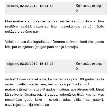
deni2s
, 02.02.2010. 18:41:52
Komentāra reitings:
0
Man
matracis
atrodas
diezgan
sausās
telpās
un
gulta
ir
ar
tām
restītēm
apakšā
(aizmirsu
īsto
nosaukumu),
varbūt
tāpēc
nekādu
problēmu
nav.
Vēlāk
bonusā
tika
iegādāts
arī
Dormeo
spilvens,
kurš
tika
ņemts
līdzi
pat
ceļojumos
(es
gan
pats
nebiju
lietotājs).
olgucz
, 03.02.2010. 15:14:26
Komentāra reitings:
0
varbūt
dormeo
arī
reklamē,
ka
matracis
kalpos
100
gadus
un
to
varēs
novēlēt
mazbērniem,
bet
nu
tas
ir
pilnīgs
lol..
XD
matracis
jāmaina
reizi
5-8
gados
higiēnas
apsvērumu
dēļ.
tāpat
kā
spilvens
jāmaina
reizi
2
gados.
iedomājies
tikai,
kas
tur
viss
nesakrājas
gadu
laikā
-
sviedri,
ādas
plēksnītes,
putekļi,
savairojas
putekļu
ērcītes
utt.