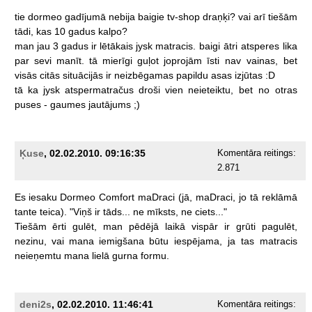
tie
dormeo
gadījumā
nebija
baigie
tv-shop
draņķi?
vai
arī
tiešām
tādi,
kas
10
gadus
kalpo?
man
jau
3
gadus
ir
lētākais
jysk
matracis.
baigi
ātri
atsperes
lika
par
sevi
manīt.
tā
mierīgi
guļot
joprojām
īsti
nav
vainas,
bet
visās
citās
situācijās
ir
neizbēgamas
papildu
asas
izjūtas
:D
tā
ka
jysk
atspermatračus
droši
vien
neieteiktu,
bet
no
otras
puses
-
gaumes
jautājums
;)
Ķuse
, 02.02.2010. 09:16:35
Komentāra reitings:
2.871
Es
iesaku
Dormeo
Comfort
maDraci
(jā,
maDraci,
jo
tā
reklāmā
tante
teica).
"Viņš
ir
tāds...
ne
mīksts,
ne
ciets..."
Tiešām
ērti
gulēt,
man
pēdējā
laikā
vispār
ir
grūti
pagulēt,
nezinu,
vai
mana
iemigšana
būtu
iespējama,
ja
tas
matracis
neieņemtu
mana
lielā
gurna
formu.
deni2s
, 02.02.2010. 11:46:41
Komentāra reitings: