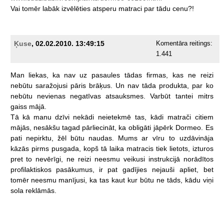
Vai
tomēr
labāk
izvēlēties
atsperu
matraci
par
tādu
cenu?!
Ķuse
, 02.02.2010. 13:49:15
Komentāra reitings:
1.441
Man
liekas,
ka
nav
uz
pasaules
tādas
firmas,
kas
ne
reizi
nebūtu
saražojusi
pāris
brāķus.
Un
nav
tāda
produkta,
par
ko
nebūtu
nevienas
negatīvas
atsauksmes.
Varbūt
tantei
mitrs
gaiss
mājā.
Tā
kā
manu
dzīvi
nekādi
neietekmē
tas,
kādi
matrači
citiem
mājās,
nesākšu
tagad
pārliecināt,
ka
obligāti
jāpērk
Dormeo.
Es
pati
nepirktu,
žēl
būtu
naudas.
Mums
ar
vīru
to
uzdāvināja
kāzās
pirms
pusgada,
kopš
tā
laika
matracis
tiek
lietots,
izturos
pret
to
nevērīgi,
ne
reizi
neesmu
veikusi
instrukcijā
norādītos
profilaktiskos
pasākumus,
ir
pat
gadījies
nejauši
apliet,
bet
tomēr
neesmu
manījusi,
ka
tas
kaut
kur
būtu
ne
tāds,
kādu
viņi
sola
reklāmās.