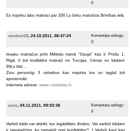
0
Es
nopirku
labu
matraci
par
200
Ls
čehu
matračos
Brīvības
ielā.
student18
, 24.10.2011. 08:47:24
Komentāra reitings:
0
Iesaku
matračus
pirkt
Mēbeļu
namā
"Gauja"
kas
ir
Prūšu
1,
Rīgā.
Ir
ļoti
kvalitātīvi
matrači
no
Turcijas.
Cenas
no
kādiem
99Ls
līdz
...
Zinu
personīgi
3
celvekus
kas
nopirka
tos
un
tagād
ļoti
apmierināti.
Interneta
adrese:
www.r-mebeles.lv
aicis
, 04.11.2011. 09:03:36
Komentāra reitings:
0
Varbūt
kāds
var
ieteikt,
kur
iegādāties
dīvānu.
Vai
varbūt
kādam
ir
nevajadzīgs,
ko
samainīt
pret
konfektēm?
:)
Varbūt
kaut
kas