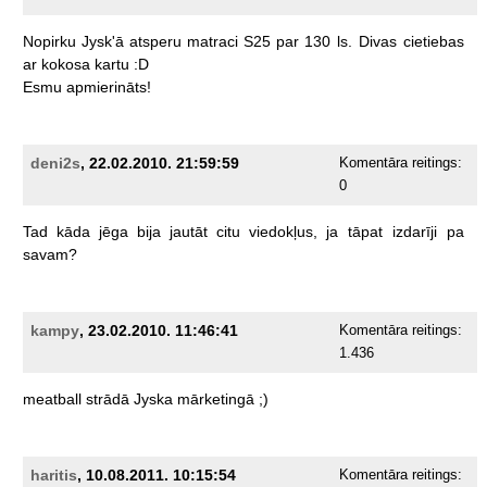
Nopirku
Jysk'ā
atsperu
matraci
S25
par
130
ls.
Divas
cietiebas
ar
kokosa
kartu
:D
Esmu
apmierināts!
deni2s
, 22.02.2010. 21:59:59
Komentāra reitings:
0
Tad
kāda
jēga
bija
jautāt
citu
viedokļus,
ja
tāpat
izdarīji
pa
savam?
kampy
, 23.02.2010. 11:46:41
Komentāra reitings:
1.436
meatball
strādā
Jyska
mārketingā
;)
haritis
, 10.08.2011. 10:15:54
Komentāra reitings: