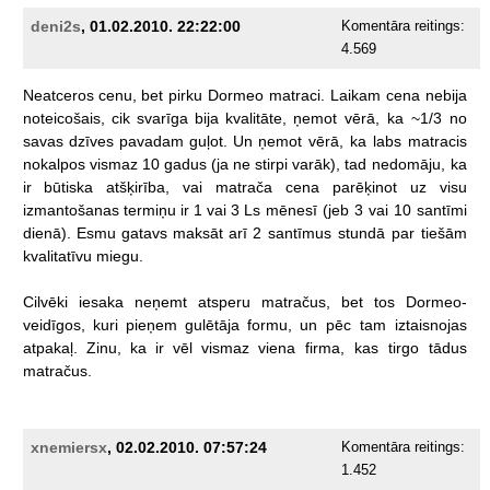
deni2s
, 01.02.2010. 22:22:00
Komentāra reitings:
4.569
Neatceros
cenu,
bet
pirku
Dormeo
matraci.
Laikam
cena
nebija
noteicošais,
cik
svarīga
bija
kvalitāte,
ņemot
vērā,
ka
~1/3
no
savas
dzīves
pavadam
guļot.
Un
ņemot
vērā,
ka
labs
matracis
nokalpos
vismaz
10
gadus
(ja
ne
stirpi
varāk),
tad
nedomāju,
ka
ir
būtiska
atšķirība,
vai
matrača
cena
parēķinot
uz
visu
izmantošanas
termiņu
ir
1
vai
3
Ls
mēnesī
(jeb
3
vai
10
santīmi
dienā).
Esmu
gatavs
maksāt
arī
2
santīmus
stundā
par
tiešām
kvalitatīvu
miegu.
Cilvēki
iesaka
neņemt
atsperu
matračus,
bet
tos
Dormeo-
veidīgos,
kuri
pieņem
gulētāja
formu,
un
pēc
tam
iztaisnojas
atpakaļ.
Zinu,
ka
ir
vēl
vismaz
viena
firma,
kas
tirgo
tādus
matračus.
xnemiersx
, 02.02.2010. 07:57:24
Komentāra reitings:
1.452