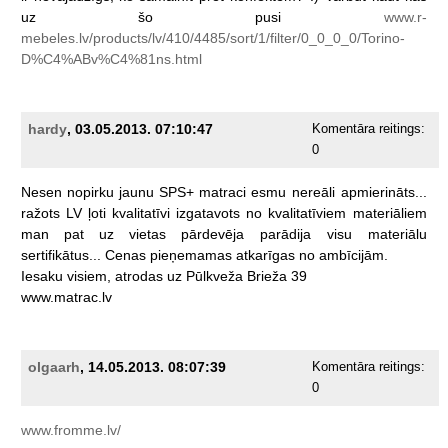
uz
šo
pusi
www.r-
mebeles.lv/products/lv/410/4485/sort/1/filter/0_0_0_0/Torino-
D%C4%ABv%C4%81ns.html
hardy
, 03.05.2013. 07:10:47
Komentāra reitings:
0
Nesen
nopirku
jaunu
SPS+
matraci
esmu
nereāli
apmierināts...
ražots
LV
ļoti
kvalitatīvi
izgatavots
no
kvalitatīviem
materiāliem
man
pat
uz
vietas
pārdevēja
parādija
visu
materiālu
sertifikātus...
Cenas
pieņemamas
atkarīgas
no
ambīcijām.
Iesaku
visiem,
atrodas
uz
Pūlkveža
Brieža
39
www.matrac.lv
olgaarh
, 14.05.2013. 08:07:39
Komentāra reitings:
0
www.fromme.lv/