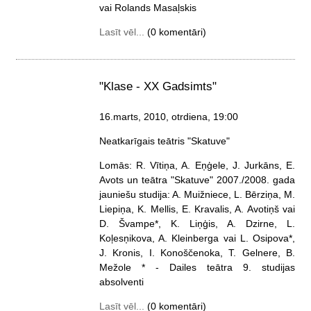
vai Rolands Masaļskis
Lasīt vēl...
(0 komentāri)
"Klase - XX Gadsimts"
16.marts, 2010, otrdiena
, 19:00
Neatkarīgais teātris "Skatuve"
Lomās: R. Vītiņa, A. Eņģele, J. Jurkāns, E.
Avots un teātra "Skatuve" 2007./2008. gada
jauniešu studija: A. Muižniece, L. Bērziņa, M.
Liepiņa, K. Mellis, E. Kravalis, A. Avotiņš vai
D. Švampe*, K. Liņģis, A. Dzirne, L.
Koļesņikova, A. Kleinberga vai L. Osipova*,
J. Kronis, I. Konoščenoka, T. Gelnere, B.
Mežole * - Dailes teātra 9. studijas
absolventi
Lasīt vēl...
(0 komentāri)