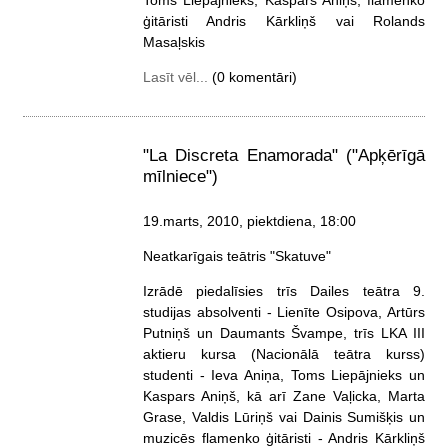
ģitāristi Andris Kārkliņš vai Rolands
Masaļskis
Lasīt vēl...
(0 komentāri)
"La Discreta Enamorada" ("Apķērīgā
mīlniece")
19.marts, 2010, piektdiena
, 18:00
Neatkarīgais teātris "Skatuve"
Izrādē piedalīsies trīs Dailes teātra 9.
studijas absolventi - Lienīte Osipova, Artūrs
Putniņš un Daumants Švampe, trīs LKA III
aktieru kursa (Nacionālā teātra kurss)
studenti - Ieva Aniņa, Toms Liepājnieks un
Kaspars Aniņš, kā arī Zane Vaļicka, Marta
Grase, Valdis Lūriņš vai Dainis Sumišķis un
muzicēs flamenko ģitāristi - Andris Kārkliņš