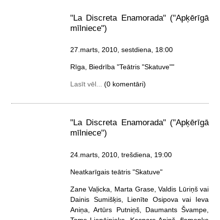
"La Discreta Enamorada" ("Apķērīgā
mīlniece")
27.marts, 2010, sestdiena
, 18:00
Rīga, Biedrība "Teātris "Skatuve""
Lasīt vēl...
(0 komentāri)
"La Discreta Enamorada" ("Apķērīgā
mīlniece")
24.marts, 2010, trešdiena
, 19:00
Neatkarīgais teātris "Skatuve"
Zane Vaļicka, Marta Grase, Valdis Lūriņš vai
Dainis Sumišķis, Lienīte Osipova vai Ieva
Aniņa, Artūrs Putniņš, Daumants Švampe,
Toms Liepājnieks, Kaspars Aniņš, flamenko