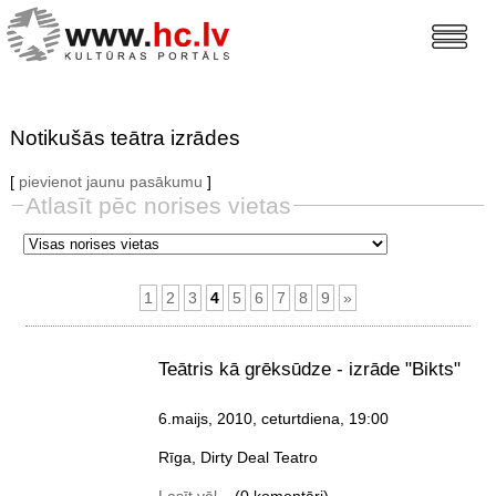
Notikušās teātra izrādes
[
pievienot jaunu pasākumu
]
Atlasīt pēc norises vietas
1
2
3
4
5
6
7
8
9
»
Teātris kā grēksūdze - izrāde "Bikts"
6.maijs, 2010, ceturtdiena
, 19:00
Rīga, Dirty Deal Teatro
Lasīt vēl...
(0 komentāri)