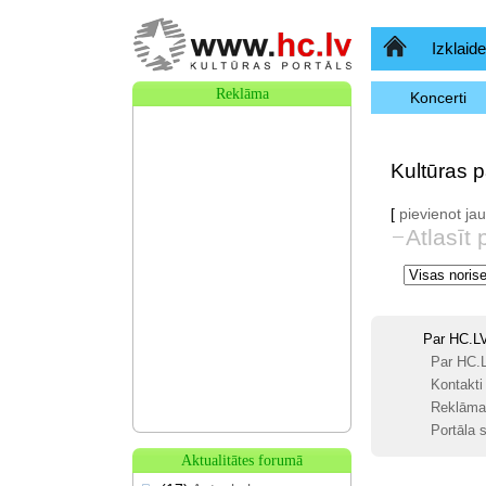
Sākumlapa
Izklaide
Reklāma
Koncerti
Kultūras 
[
pievienot j
Atlasīt 
Par HC.L
Par HC.
Kontakti
Reklāma
Portāla s
Aktualitātes forumā