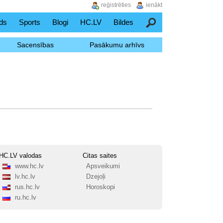
reģistrēties
ienākt
ds
Sports
Blogi
HC.LV
Bildes
Meklēšana
Sacensības
Pasākumu arhīvs
HC.LV valodas
Citas saites
www.hc.lv
Apsveikumi
lv.hc.lv
Dzejoļi
rus.hc.lv
Horoskopi
ru.hc.lv