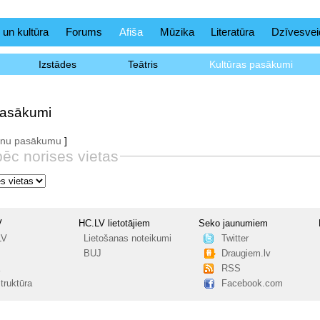
 un kultūra
Forums
Afiša
Mūzika
Literatūra
Dzīvesvei
Izstādes
Teātris
Kultūras pasākumi
pasākumi
aunu pasākumu
]
pēc norises vietas
V
HC.LV lietotājiem
Seko jaunumiem
LV
Lietošanas noteikumi
Twitter
BUJ
Draugiem.lv
RSS
truktūra
Facebook.com