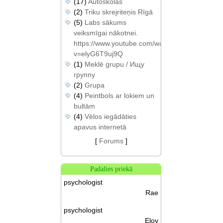
(17)
Autoskolas
(2)
Triku skrejriteņis Rīgā
(5)
Labs sākums
veiksmīgai nākotnei.
https://www.youtube.com/watch?
v=elyG6T9uj9Q
(1)
Meklē grupu / Ищу
группу
(2)
Grupa
(4)
Peintbols ar lokiem un
bultām
(4)
Vēlos iegādāties
apavus internetā
[
Forums
]
Padalies priekā
psychologist
Rae
psychologist
Eloy