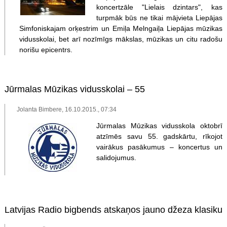
koncertzāle "Lielais dzintars", kas
turpmāk būs ne tikai mājvieta Liepājas
Simfoniskajam orķestrim un Emiļa Melngaiļa Liepājas mūzikas
vidusskolai, bet arī nozīmīgs mākslas, mūzikas un citu radošu
norišu epicentrs.
Jūrmalas Mūzikas vidusskolai – 55
Jolanta Bimbere, 16.10.2015., 07:34
Jūrmalas Mūzikas vidusskola oktobrī
atzīmēs savu 55. gadskārtu, rīkojot
vairākus pasākumus – koncertus un
salidojumus.
Latvijas Radio bigbends atskaņos jauno džeza klasiku