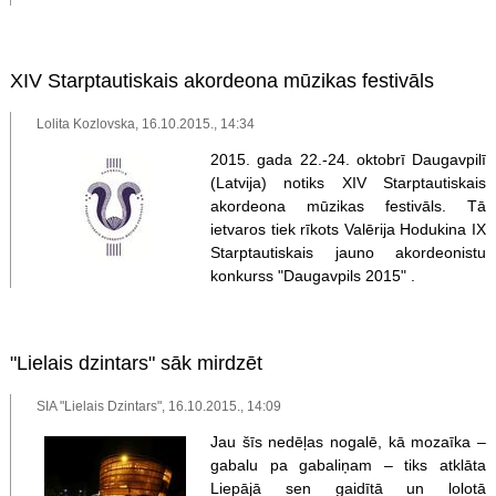
XIV Starptautiskais akordeona mūzikas festivāls
Lolita Kozlovska, 16.10.2015., 14:34
2015. gada 22.-24. oktobrī Daugavpilī
(Latvija) notiks XIV Starptautiskais
akordeona mūzikas festivāls. Tā
ietvaros tiek rīkots Valērija Hodukina IX
Starptautiskais jauno akordeonistu
konkurss "Daugavpils 2015" .
"Lielais dzintars" sāk mirdzēt
SIA "Lielais Dzintars", 16.10.2015., 14:09
Jau šīs nedēļas nogalē, kā mozaīka –
gabalu pa gabaliņam – tiks atklāta
Liepājā sen gaidītā un lolotā