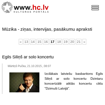
Mūzika - ziņas, intervijas, pasākumu apraksti
«
13
14
15
16
17
18
19
20
21
»
Egils Siliņš ar solo koncertu
Mārtiņš Pučka, 21.10.2015., 08:07
Izcilākais latviešu basbaritons Egils
Siliņš ar solo koncertu Dzintaru
koncertzālē atklās koncertu ciklu
"Dzimuši Latvijā".