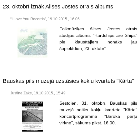
23. oktobrī iznāk Alises Jostes otrais albums
“I Love You Records”, 19.10.2015., 16:06
Folkmūziķes Alises Jostes otrais
studijas albums "Hardships are Ships"
pie klausītājiem nonāks jau
šopiektdien, 23. oktobrī.
Bauskas pils muzejā uzstāsies kokļu kvartets "Kārta"
Justīne Zaķe, 19.10.2015., 15:49
Sestdien, 31. oktobrī, Bauskas pils
muzejā notiks kokļu kvarteta "Kārta"
koncertprogramma "Baroka pērļu
virkne", sākums plkst. 16.00.