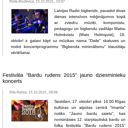
Rinta Bružēvica, 15.10.2015., 10:07
Latvijas Radio bigbends, pavadot divas
dienas intensīvos mēģinājumos kopā
ar zviedru mūziķi, komponistu,
pedagogu un bigbendu vadītāju Matsu
Holmkvistu (Mats Holmquist), 16.
oktobrī ir gatavi kāpt uz mūzikas nama "Daile" skatuves un
nodot koncertprogrammu "Bigbenda minimālismu" klausītāju
vērtēšanai.
Festivāla "Bardu rudens 2015" jauno dziesminieku
koncerts
Rita Reliņa, 15.10.2015., 09:08
Sestdien, 17. oktobrī plkst. 16.00 Rīgas
kultūras un atpūtas centrā "Imanta"
notiks "Jauno bardu saiets", kas
norisināsies 12. starptautiskā bardu un
folka festivāla "Bardu rudens 2015"