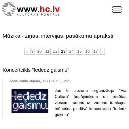
Mūzika - ziņas, intervijas, pasākumu apraksti
«
9
10
11
12
13
14
15
16
17
»
Koncertcikls "Iededz gaismu"
Anna Paula Pujēna, 06.11.2015., 12:21
Jau 6. sezonu organizācija "Via
Cultura" liepājniekiem un pilsētas
viesiem rudens un ziemas tumšajos
mēnešos piedāvā koncertciklu "Iededz
gaismu".