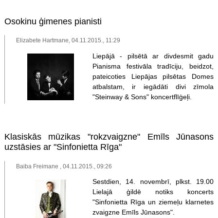
Osokinu ģimenes pianisti
Elizabete Hartmane, 04.11.2015., 11:29
Liepājā - pilsētā ar divdesmit gadu
Pianisma festivāla tradīciju, beidzot,
pateicoties Liepājas pilsētas Domes
atbalstam, ir iegādāti divi zīmola
"Steinway & Sons" koncertflīģeļi.
Klasiskās mūzikas "rokzvaigzne" Emīls Jūnasons
uzstāsies ar "Sinfonietta Rīga"
Baiba Freimane , 04.11.2015., 09:26
Sestdien, 14. novembrī, plkst. 19.00
Lielajā ģildē notiks koncerts
"Sinfonietta Rīga un ziemeļu klarnetes
zvaigzne Emīls Jūnasons".