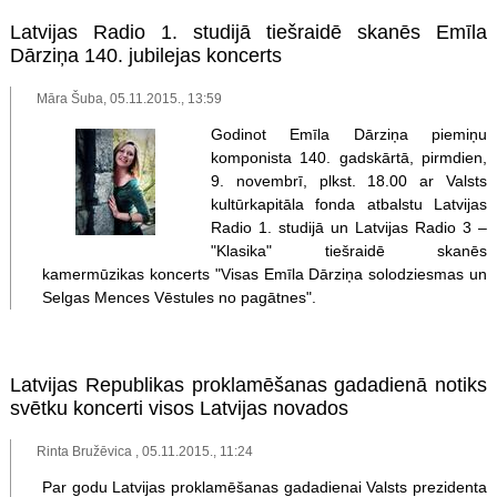
Latvijas Radio 1. studijā tiešraidē skanēs Emīla
Dārziņa 140. jubilejas koncerts
Māra Šuba, 05.11.2015., 13:59
Godinot Emīla Dārziņa piemiņu
komponista 140. gadskārtā, pirmdien,
9. novembrī, plkst. 18.00 ar Valsts
kultūrkapitāla fonda atbalstu Latvijas
Radio 1. studijā un Latvijas Radio 3 –
"Klasika" tiešraidē skanēs
kamermūzikas koncerts "Visas Emīla Dārziņa solodziesmas un
Selgas Mences Vēstules no pagātnes".
Latvijas Republikas proklamēšanas gadadienā notiks
svētku koncerti visos Latvijas novados
Rinta Bružēvica , 05.11.2015., 11:24
Par godu Latvijas proklamēšanas gadadienai Valsts prezidenta