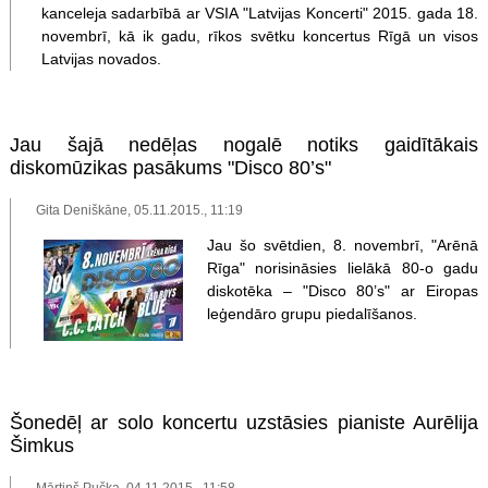
kanceleja sadarbībā ar VSIA "Latvijas Koncerti" 2015. gada 18.
novembrī, kā ik gadu, rīkos svētku koncertus Rīgā un visos
Latvijas novados.
Jau šajā nedēļas nogalē notiks gaidītākais
diskomūzikas pasākums "Disco 80’s"
Gita Deniškāne, 05.11.2015., 11:19
Jau šo svētdien, 8. novembrī, "Arēnā
Rīga" norisināsies lielākā 80-o gadu
diskotēka – "Disco 80’s" ar Eiropas
leģendāro grupu piedalīšanos.
Šonedēļ ar solo koncertu uzstāsies pianiste Aurēlija
Šimkus
Mārtiņš Pučka, 04.11.2015., 11:58