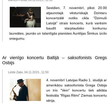
Sestdien, 7. novembrī, plkst. 20.00
atjaunotajā vēsturiskajā Dzintaru
koncertzālē notiks cikla "Dzimuši
Latvijā" otrais koncerts, kurā varēsim
baudīt starptautisko konkursu
laureātes, jaunās un talantīgās pianistes Aurēlijas Šimkus izcilo
sniegumu.
Ar vienīgo koncertu Baltijā – saksofonists Gregs
Osbijs
Lelde Zaķe, 04.11.2015., 11:50
4. novembrī Latvijas Radio 1. studijā ar
amerikāņu saksofonista Grega Osbija
un trio "Vein" koncertu tiek atklāta
festivāla "Rīgas Ritmi" Ziemas koncertu
sērija.