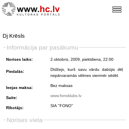
Dj Krēsls
Informācija par pasākumu
Norises laiks:
2.oktobris, 2009, piektdiena
, 22:00
Dīdžejs, kurš savu vārdu dabūjis dēļ
Piedalās:
nepārvaramās vēlmes vienmēr sēdēt.
Bez maksas
Ieejas maksa:
www.fonoklubs.lv
Saite:
SIA ''FONO''
Rīkotājs:
Norises vieta