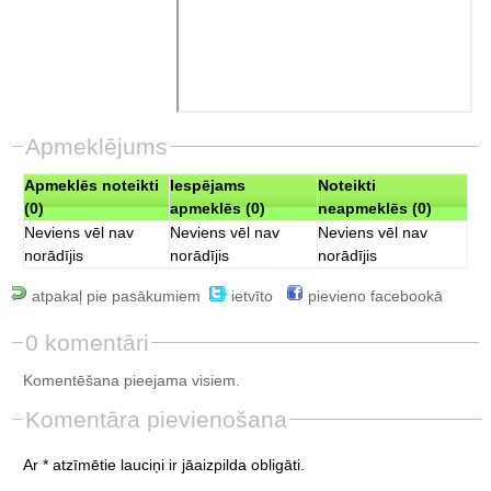
Apmeklējums
Apmeklēs noteikti
Iespējams
Noteikti
(0)
apmeklēs (0)
neapmeklēs (0)
Neviens vēl nav
Neviens vēl nav
Neviens vēl nav
norādījis
norādījis
norādījis
atpakaļ pie pasākumiem
ietvīto
pievieno facebookā
0 komentāri
Komentēšana pieejama visiem.
Komentāra pievienošana
Ar * atzīmētie lauciņi ir jāaizpilda obligāti.