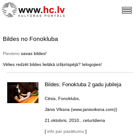
Bildes no Fonokluba
Pievieno
savas bildes!
Vēlies redzēt bildes lielākā izšķirtspējā? Ielogojies!
Bildes: Fonokluba 2 gadu jubileja
Cēsis, Fonoklubs,
Jānis Vīksna (www.janisviksna.com))
21.oktobris, 2010., ceturtdiena
[
info par pasākumu
]