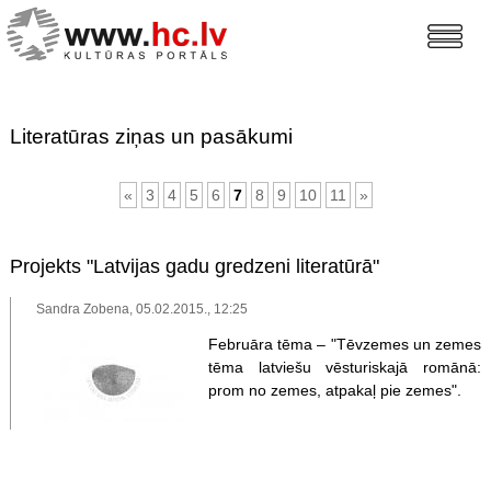
Literatūras ziņas un pasākumi
«
3
4
5
6
7
8
9
10
11
»
Projekts "Latvijas gadu gredzeni literatūrā"
Sandra Zobena, 05.02.2015., 12:25
Februāra tēma – "Tēvzemes un zemes
tēma latviešu vēsturiskajā romānā:
prom no zemes, atpakaļ pie zemes".