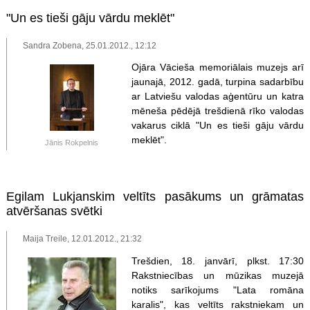
"Un es tieši gāju vārdu meklēt"
Sandra Zobena, 25.01.2012., 12:12
Ojāra Vācieša memoriālais muzejs arī
jaunajā, 2012. gadā, turpina sadarbību
ar Latviešu valodas aģentūru un katra
mēneša pēdējā trešdienā rīko valodas
vakarus ciklā "Un es tieši gāju vārdu
meklēt".
Jānis Rokpelnis
Egilam Lukjanskim veltīts pasākums un grāmatas
atvēršanas svētki
Maija Treile, 12.01.2012., 21:32
Trešdien, 18. janvārī, plkst. 17:30
Rakstniecības un mūzikas muzejā
notiks sarīkojums "Lata romāna
karalis", kas veltīts rakstniekam un