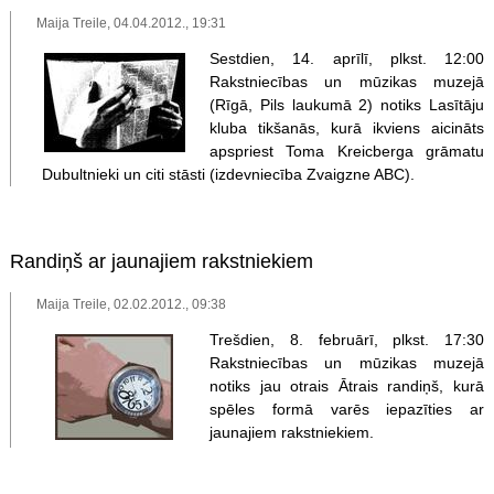
Maija Treile, 04.04.2012., 19:31
Sestdien, 14. aprīlī, plkst. 12:00
Rakstniecības un mūzikas muzejā
(Rīgā, Pils laukumā 2) notiks Lasītāju
kluba tikšanās, kurā ikviens aicināts
apspriest Toma Kreicberga grāmatu
Dubultnieki un citi stāsti (izdevniecība Zvaigzne ABC).
Randiņš ar jaunajiem rakstniekiem
Maija Treile, 02.02.2012., 09:38
Trešdien, 8. februārī, plkst. 17:30
Rakstniecības un mūzikas muzejā
notiks jau otrais Ātrais randiņš, kurā
spēles formā varēs iepazīties ar
jaunajiem rakstniekiem.