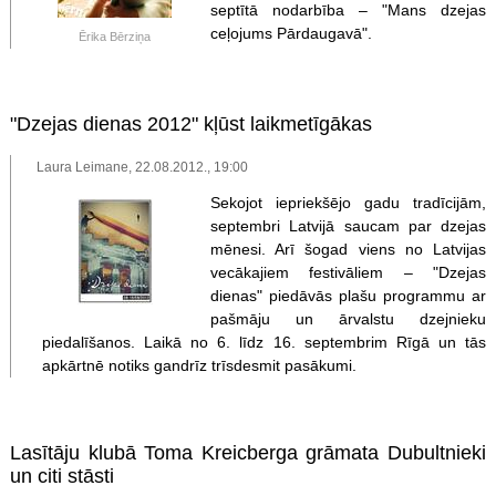
septītā nodarbība – "Mans dzejas
ceļojums Pārdaugavā".
Ērika Bērziņa
"Dzejas dienas 2012" kļūst laikmetīgākas
Laura Leimane, 22.08.2012., 19:00
Sekojot iepriekšējo gadu tradīcijām,
septembri Latvijā saucam par dzejas
mēnesi. Arī šogad viens no Latvijas
vecākajiem festivāliem – "Dzejas
dienas" piedāvās plašu programmu ar
pašmāju un ārvalstu dzejnieku
piedalīšanos. Laikā no 6. līdz 16. septembrim Rīgā un tās
apkārtnē notiks gandrīz trīsdesmit pasākumi.
Lasītāju klubā Toma Kreicberga grāmata Dubultnieki
un citi stāsti