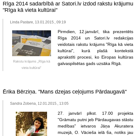
Rīga 2014 sadarbībā ar Satori.lv izdod rakstu krājumu
"Rīga kā vieta kultūrai"
Linda Pastare, 13.01.2015., 09:19
Pirmdien, 12.janvārī, tika prezentēts
Rīga 2014 un Satori.lv redakcijas
veidotais rakstu krājums "Rīga kā vieta
kultūrai", kurā plašā kontekstā
aprakstīti procesi, ko Eiropas kultūras
Rakstu krājums „Rīga kā
galvaspilsētas gads uzsāka Rīgā.
vieta kultūrai”
Ērika Bērziņa. "Mans dzejas ceļojums Pārdaugavā"
Sandra Zobena, 12.01.2015., 13:05
27. janvārī plkst. 17.00 projekta
"Grāmatu putni jeb Pārdaugavas stāstu
medības" ietvaros Jāņa Akuratera
muzejā, O. Vācieša ielā 6a, notiks jau