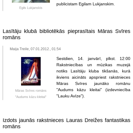
publicistam Egilam Lukjanskim.
Egils Lukjanskis
Lasītāju klubā bibliotēkās pieprasītais Māras Svīres
romāns
Maija Treile, 07.01.2012., 01:54
Sestdien, 14. janvārī, plkst. 12:00
Rakstniecības un mūzikas muzejā
notiks Lasītāju kluba tikšanās, kurā
ikviens aicināts apspriest rakstnieces
Māras Svīres jaunāko romānu
"Audums kāzu kleitai" (izdevniecība
Māras Svīres romāns
"Lauku Avīze").
"Audums kāzu kleitai"
Izdots jaunās rakstnieces Lauras Dreižes fantastikas
romāns