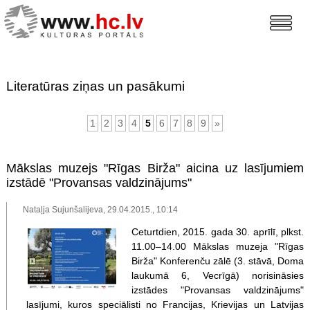
Literatūras ziņas un pasākumi
1
2
3
4
5
6
7
8
9
»
Mākslas muzejs "Rīgas Birža" aicina uz lasījumiem
izstādē "Provansas valdzinājums"
Nataļja Sujunšalijeva, 29.04.2015., 10:14
Ceturtdien, 2015. gada 30. aprīlī, plkst.
11.00–14.00 Mākslas muzeja "Rīgas
Birža" Konferenču zālē (3. stāvā, Doma
laukumā 6, Vecrīgā) norisināsies
izstādes "Provansas valdzinājums"
lasījumi, kuros speciālisti no Francijas, Krievijas un Latvijas