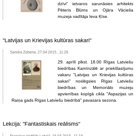
dzīvi" ietvaros sarunāsies arhitekts
Pēteris Blūms un Ojāra Vācieša
muzeja vadītāja Ieva Ķīse.
"Latvijas un Krievijas kultūras sakari"
Sandra Zobena, 27.04.2015., 11:26
29. aprīlī plkst. 18.00 Rīgas Latviešu
biedrības Kamīnzālē ar priekšlasījumu
vakaru "Latvijas un Krievijas kultūras
sakari" noslēgsies Rīgas Latviešu
biedrības un Memoriālo muzeju
apvienības kopīgā cikla "Aspazijas un
Raiņa gads Rīgas Latviešu biedrībā" pavasara sezona.
Lekcija: "Fantastiskais reālisms"
Francijas institūts Latvijā, 16.04.2015., 11:19