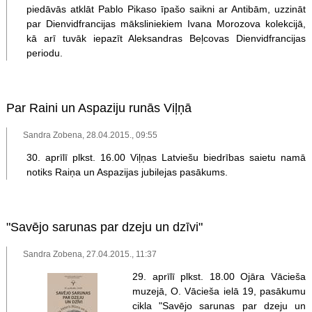
piedāvās atklāt Pablo Pikaso īpašo saikni ar Antibām, uzzināt
par Dienvidfrancijas māksliniekiem Ivana Morozova kolekcijā,
kā arī tuvāk iepazīt Aleksandras Beļcovas Dienvidfrancijas
periodu.
Par Raini un Aspaziju runās Viļņā
Sandra Zobena, 28.04.2015., 09:55
30. aprīlī plkst. 16.00 Viļņas Latviešu biedrības saietu namā
notiks Raiņa un Aspazijas jubilejas pasākums.
"Savējo sarunas par dzeju un dzīvi"
Sandra Zobena, 27.04.2015., 11:37
29. aprīlī plkst. 18.00 Ojāra Vācieša
muzejā, O. Vācieša ielā 19, pasākumu
cikla "Savējo sarunas par dzeju un