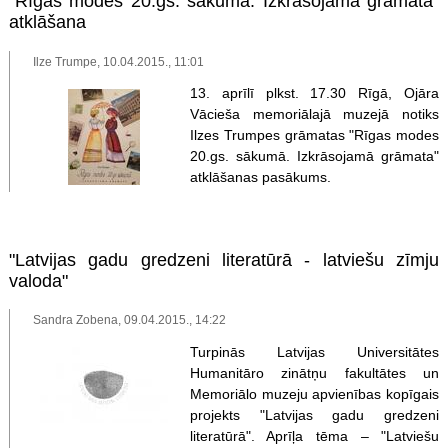
"Rīgas modes 20.gs. sākumā. Izkrāsojamā grāmata"
atklāšana
Ilze Trumpe, 10.04.2015., 11:01
13. aprīlī plkst. 17.30 Rīgā, Ojāra
Vācieša memoriālajā muzejā notiks
Ilzes Trumpes grāmatas "Rīgas modes
20.gs. sākumā. Izkrāsojamā grāmata"
atklāšanas pasākums.
"Latvijas gadu gredzeni literatūrā - latviešu zīmju
valoda"
Sandra Zobena, 09.04.2015., 14:22
Turpinās Latvijas Universitātes
Humanitāro zinātņu fakultātes un
Memoriālo muzeju apvienības kopīgais
projekts "Latvijas gadu gredzeni
literatūrā". Aprīļa tēma – "Latviešu