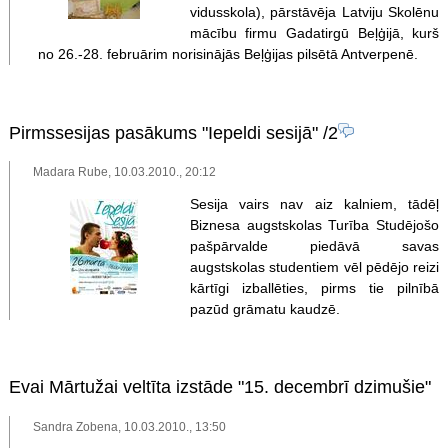
vidusskola), pārstāvēja Latviju Skolēnu
mācību firmu Gadatirgū Beļģijā, kurš
no 26.-28. februārim norisinājās Beļģijas pilsētā Antverpenē.
Pirmssesijas pasākums "Iepeldi sesijā"
/2
Madara Rube, 10.03.2010., 20:12
Sesija vairs nav aiz kalniem, tādēļ
Biznesa augstskolas Turība Studējošo
pašpārvalde piedāvā savas
augstskolas studentiem vēl pēdējo reizi
kārtīgi izballēties, pirms tie pilnībā
pazūd grāmatu kaudzē.
Evai Mārtužai veltīta izstāde "15. decembrī dzimušie"
Sandra Zobena, 10.03.2010., 13:50