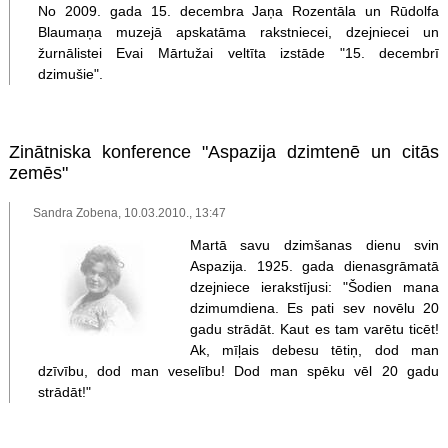
No 2009. gada 15. decembra Jaņa Rozentāla un Rūdolfa
Blaumaņa muzejā apskatāma rakstniecei, dzejniecei un
žurnālistei Evai Mārtužai veltīta izstāde "15. decembrī
dzimušie".
Zinātniska konference "Aspazija dzimtenē un citās
zemēs"
Sandra Zobena, 10.03.2010., 13:47
Martā savu dzimšanas dienu svin
Aspazija. 1925. gada dienasgrāmatā
dzejniece ierakstījusi: "Šodien mana
dzimumdiena. Es pati sev novēlu 20
gadu strādāt. Kaut es tam varētu ticēt!
Ak, mīļais debesu tētiņ, dod man
dzīvību, dod man veselību! Dod man spēku vēl 20 gadu
strādāt!"