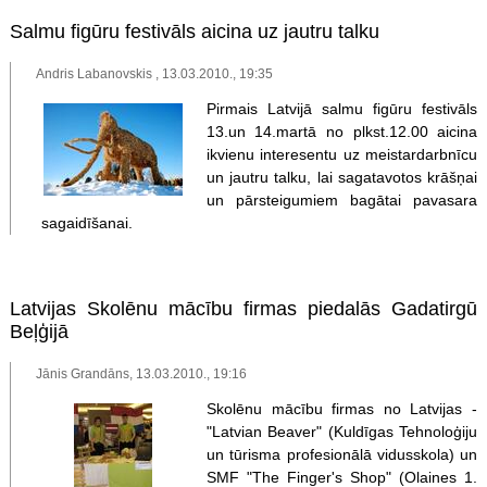
Salmu figūru festivāls aicina uz jautru talku
Andris Labanovskis , 13.03.2010., 19:35
Pirmais Latvijā salmu figūru festivāls
13.un 14.martā no plkst.12.00 aicina
ikvienu interesentu uz meistardarbnīcu
un jautru talku, lai sagatavotos krāšņai
un pārsteigumiem bagātai pavasara
sagaidīšanai.
Latvijas Skolēnu mācību firmas piedalās Gadatirgū
Beļģijā
Jānis Grandāns, 13.03.2010., 19:16
Skolēnu mācību firmas no Latvijas -
"Latvian Beaver" (Kuldīgas Tehnoloģiju
un tūrisma profesionālā vidusskola) un
SMF "The Finger's Shop" (Olaines 1.