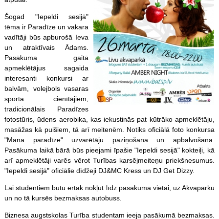
Šogad "Iepeldi sesijā"
tēma ir Paradīze un vakara
vadītāji būs apburošā Ieva
un atraktīvais Ādams.
Pasākuma gaitā
apmeklētājus sagaida
interesanti konkursi ar
balvām, volejbols vasaras
sporta cienītājiem,
tradicionālais Paradīzes
fotostūris, ūdens aerobika, kas iekustinās pat kūtrāko apmeklētāju,
masāžas kā puišiem, tā arī meitenēm. Notiks oficiālā foto konkursa
"Mana paradīze" uzvarētāju paziņošana un apbalvošana.
Pasākuma laikā bārā būs pieejami īpašie "Iepeldi sesijā" kokteiļi, kā
arī apmeklētāji varēs vērot Turības karsējmeiteņu priekšnesumus.
"Iepeldi sesijā" oficiālie dīdžeji DJ&MC Kress un DJ Get Dizzy.
Lai studentiem būtu ērtāk nokļūt līdz pasākuma vietai, uz Akvaparku
un no tā kursēs bezmaksas autobuss.
Biznesa augstskolas Turība studentam ieeja pasākumā bezmaksas.