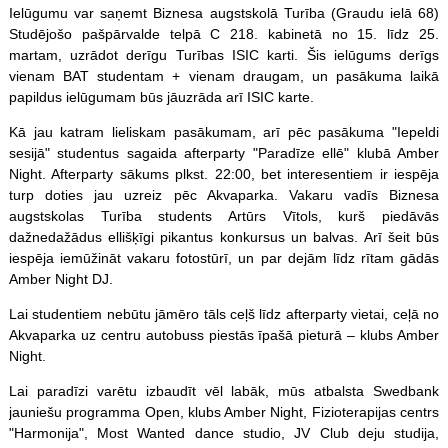
Ielūgumu var saņemt Biznesa augstskolā Turība (Graudu ielā 68)
Studējošo pašpārvalde telpā C 218. kabinetā no 15. līdz 25.
martam, uzrādot derīgu Turības ISIC karti. Šis ielūgums derīgs
vienam BAT studentam + vienam draugam, un pasākuma laikā
papildus ielūgumam būs jāuzrāda arī ISIC karte.
Kā jau katram lieliskam pasākumam, arī pēc pasākuma "Iepeldi
sesijā" studentus sagaida afterparty "Paradīze ellē" klubā Amber
Night. Afterparty sākums plkst. 22:00, bet interesentiem ir iespēja
turp doties jau uzreiz pēc Akvaparka. Vakaru vadīs Biznesa
augstskolas Turība students Artūrs Vītols, kurš piedāvās
dažnedažādus ellišķīgi pikantus konkursus un balvas. Arī šeit būs
iespēja iemūžināt vakaru fotostūrī, un par dejām līdz rītam gādās
Amber Night DJ.
Lai studentiem nebūtu jāmēro tāls ceļš līdz afterparty vietai, ceļā no
Akvaparka uz centru autobuss piestās īpašā pieturā – klubs Amber
Night.
Lai paradīzi varētu izbaudīt vēl labāk, mūs atbalsta Swedbank
jauniešu programma Open, klubs Amber Night, Fizioterapijas centrs
"Harmonija", Most Wanted dance studio, JV Club deju studija,