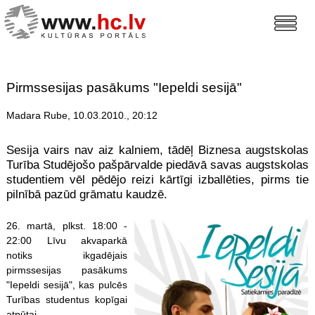
Pirmssesijas pasākums "Iepeldi sesijā"
Madara Rube, 10.03.2010., 20:12
Sesija vairs nav aiz kalniem, tādēļ Biznesa augstskolas
Turība Studējošo pašpārvalde piedāvā savas augstskolas
studentiem vēl pēdējo reizi kārtīgi izballēties, pirms tie
pilnībā pazūd grāmatu kaudzē.
26. martā, plkst. 18:
00 -
22:00 Līvu akvaparkā
notiks ikgadējais
pirmssesijas pasākums
"Iepeldi sesijā", kas pulcēs
Turības studentus kopīgai
atpūtai.