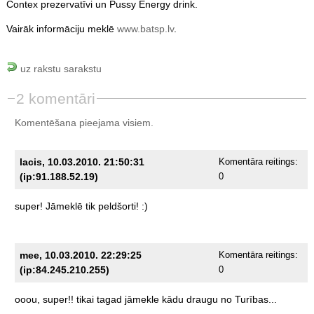
Contex prezervatīvi un Pussy Energy drink.
Vairāk informāciju meklē
www.batsp.lv
.
uz rakstu sarakstu
2 komentāri
Komentēšana pieejama visiem.
lacis, 10.03.2010. 21:50:31
Komentāra reitings:
(ip:91.188.52.19)
0
super!
Jāmeklē
tik
peldšorti!
:)
mee, 10.03.2010. 22:29:25
Komentāra reitings:
(ip:84.245.210.255)
0
ooou,
super!!
tikai
tagad
jāmekle
kādu
draugu
no
Turības...