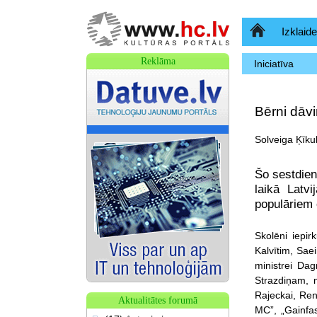
Sākumlapa
Izklaide
Reklāma
Iniciatīva
Bērni dāv
Solveiga Ķīku
Šo sestdien
laikā Latv
populāriem 
Skolēni iepir
Kalvītim, Saei
ministrei Dag
Strazdiņam, 
Rajeckai, Re
Aktualitātes forumā
MC”, „Gainfas