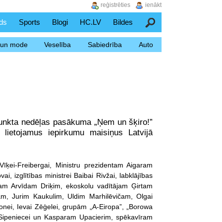
reģistrēties
ienākt
ds
Sports
Blogi
HC.LV
Bildes
Meklēšana
s un mode
Veselība
Sabiedrība
Auto
 punkta nedēļas pasākuma „Ņem un šķiro!”
 lietojamus iepirkumu maisiņus Latvijā
 Vīķei-Freibergai, Ministru prezidentam Aigaram
i, izglītības ministrei Baibai Rivžai, labklājības
ājam Arvīdam Driķim, ekoskolu vadītājam Ģirtam
, Jurim Kaukulim, Uldim Marhilēvičam, Olgai
nei, Ievai Zēģelei, grupām „A-Eiropa”, „Borowa
ai Sipeniecei un Kasparam Upacierim, spēkavīram