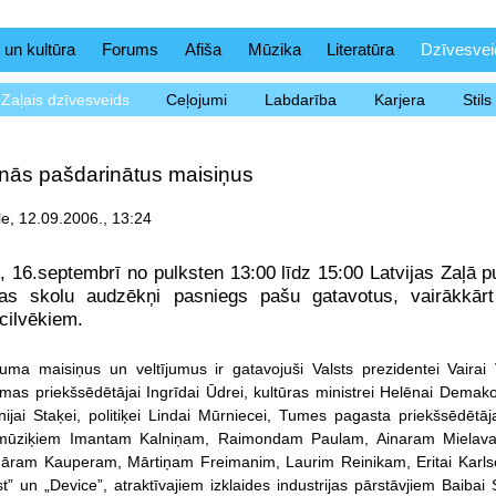
 un kultūra
Forums
Afiša
Mūzika
Literatūra
Dzīvesvei
Zaļais dzīvesveids
Ceļojumi
Labdarība
Karjera
Stil
inās pašdarinātus maisiņus
le, 12.09.2006., 13:24
, 16.septembrī no pulksten 13:00 līdz 15:00 Latvijas Zaļā
ijas skolu audzēkņi pasniegs pašu gatavotus, vairākkārt
cilvēkiem.
kuma maisiņus un veltījumus ir gatavojuši Valsts prezidentei Vairai
mas priekšsēdētājai Ingrīdai Ūdrei, kultūras ministrei Helēnai Demakova
nijai Staķei, politiķei Lindai Mūrniecei, Tumes pagasta priekšsēdēt
mūziķiem Imantam Kalniņam, Raimondam Paulam, Ainaram Mielavam
nāram Kauperam, Mārtiņam Freimanim, Laurim Reinikam, Eritai Karlso
t” un „Device”, atraktīvajiem izklaides industrijas pārstāvjiem Baib