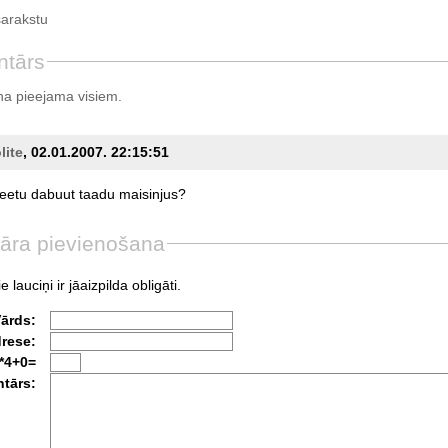
sarakstu
ntārs
a pieejama visiem.
lite
, 02.01.2007. 22:15:51
eetu
dabuut
taadu
maisinjus?
āra pievienošana
e lauciņi ir jāaizpilda obligāti.
Vārds:
drese:
*4+0=
tārs: