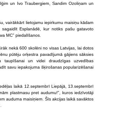
Uģim un Ivo Traubergiem, Sandim Ozoliņam un
, vairākkārt lietojamu iepirkumu maisiņu kādam
us sagaidīt Esplanādē, kur notiks pašu gatavoto
owa MC” piedalīšanos.
āk nekā 600 skolēni no visas Latvijas, lai dotos
olēnu pūtēju orķestra pavadījumā gājiens sāksies
u taupīšanai un videi draudzīgas uzvedības
rādīt savu iepakojuma šķirošanas popularizēšanai
dēļas laikā 12.septembrī Liepājā, 13.septembrī
nām plastmasu pret audumu!”, kuros iedzīvotāji
em auduma maisiņiem. Šīs akcijas laikā savāktos
.