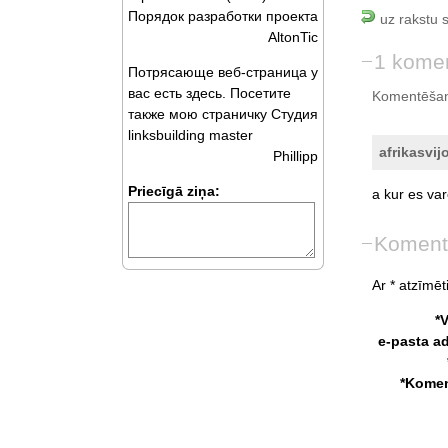
Порядок разработки проекта
uz rakstu 
AltonTic
1 kome
Потрясающе веб-страница у
вас есть здесь. Посетите
Komentēšan
также мою страничку Студия
linksbuilding master
afrikasvijo
Phillipp
Priecīgā ziņa:
a
kur
es
var
Koment
Ar * atzīmēti
*
e-pasta a
*Komen