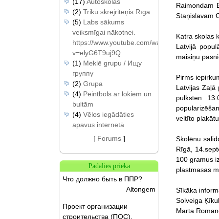
(17)
Autoskolas
Raimondam Be
(2)
Triku skrejriteņis Rīgā
Staņislavam O
(5)
Labs sākums
veiksmīgai nākotnei.
Katra skolas 
https://www.youtube.com/watch?
Latvijā popul
v=elyG6T9uj9Q
maisiņu pasni
(1)
Meklē grupu / Ищу
группу
Pirms iepirku
(2)
Grupa
Latvijas Zaļā
(4)
Peintbols ar lokiem un
pulksten 13
bultām
popularizēšan
(4)
Vēlos iegādāties
veltīto plakātu
apavus internetā
[
Forums
]
Skolēnu salid
Rīgā, 14.sept
100 gramus iz
Padalies priekā
plastmasas ma
Что должно быть в ППР?
Altongem
Sīkāka inform
Solveiga Ķīku
Проект организации
Marta Romano
строительства (ПОС).