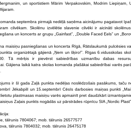
rgmanim, un sportistiem Mārim Verpakovskim, Modrim Liepiņam, 
lijaram.
komanda septembra pirmajā nedēļā saņēma aicinājumu pagatavot īpašu
āram cilvēkam. Skolēnu izvēlētie slavenie cilvēki ir aicināti skolēn
egšana un koncerts ar grupu „Gainfast”, „Double Faced Eels” un „Bor
ma maisiņu pasniegšanas un koncerta Rīgā, Rātslaukumā pulcēsies vair
 punkta organizētajā gājienā „Ņem un šķiro!”. Rīgas 6.vidusskolas sk
:00. Tā mērķis ir pievērst sabiedrības uzmanību dabas resurs
ai. Gājiena laikā katra skolas komanda plašākai sabiedrībai varēs pa
.
ojums ir šī gada Zaļā punkta nedēļas noslēdzošais pasākums, taču ne
embrī Jēkabpilī un 15.septembrī Cēsīs darbosies maiņas punkti „Mai
lietotu plastmasas maisiņu varēs apmainīt pret daudzkārt izmantojami
isiņus Zaļais punkts nogādās uz pārstrādes rūpnīcu SIA „Nordic Plast”
ācija:
le, tālrunis 7804067; mob. tālrunis 26577577
va, tālrunis 7804032; mob. tālrunis 26475178