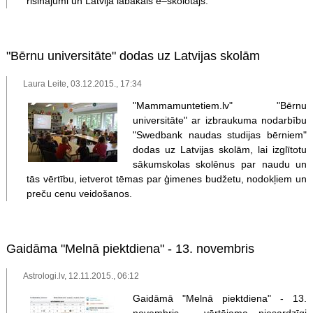
risinājumi un Latvijā labākais e–skolotājs.
"Bērnu universitāte" dodas uz Latvijas skolām
Laura Leite, 03.12.2015., 17:34
"Mammamuntetiem.lv" "Bērnu
universitāte" ar izbraukuma nodarbību
"Swedbank naudas studijas bērniem"
dodas uz Latvijas skolām, lai izglītotu
sākumskolas skolēnus par naudu un
tās vērtību, ietverot tēmas par ģimenes budžetu, nodokļiem un
preču cenu veidošanos.
Gaidāma "Melnā piektdiena" - 13. novembris
Astrologi.lv, 12.11.2015., 06:12
Gaidāmā "Melnā piektdiena" - 13.