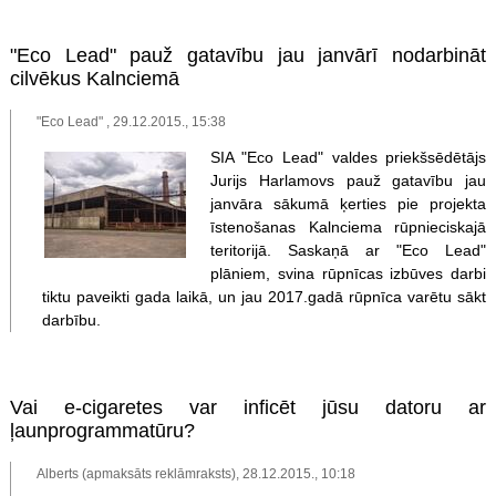
"Eco Lead" pauž gatavību jau janvārī nodarbināt
cilvēkus Kalnciemā
"Eco Lead" , 29.12.2015., 15:38
SIA "Eco Lead" valdes priekšsēdētājs
Jurijs Harlamovs pauž gatavību jau
janvāra sākumā ķerties pie projekta
īstenošanas Kalnciema rūpnieciskajā
teritorijā. Saskaņā ar "Eco Lead"
plāniem, svina rūpnīcas izbūves darbi
tiktu paveikti gada laikā, un jau 2017.gadā rūpnīca varētu sākt
darbību.
Vai e-cigaretes var inficēt jūsu datoru ar
ļaunprogrammatūru?
Alberts (apmaksāts reklāmraksts), 28.12.2015., 10:18