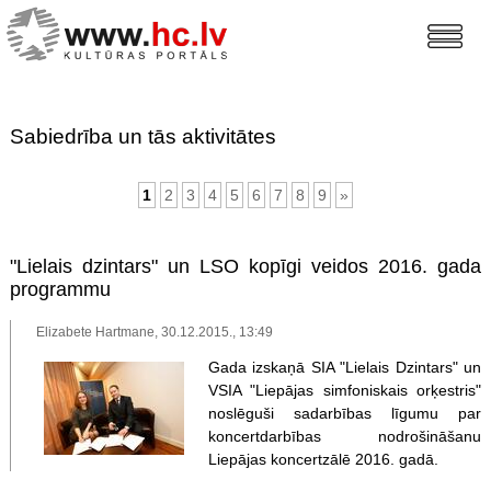
Sabiedrība un tās aktivitātes
1
2
3
4
5
6
7
8
9
»
"Lielais dzintars" un LSO kopīgi veidos 2016. gada
programmu
Elizabete Hartmane, 30.12.2015., 13:49
Gada izskaņā SIA "Lielais Dzintars" un
VSIA "Liepājas simfoniskais orķestris"
noslēguši sadarbības līgumu par
koncertdarbības nodrošināšanu
Liepājas koncertzālē 2016. gadā.