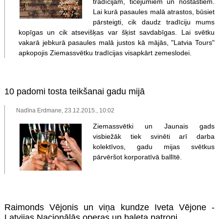
tradīcijām, ticējumiem un nostāstiem.
Lai kurā pasaules malā atrastos, būsiet
pārsteigti, cik daudz tradīciju mums
kopīgas un cik atsevišķas var šķist savdabīgas. Lai svētku
vakarā jebkurā pasaules malā justos kā mājās, "Latvia Tours"
apkopojis Ziemassvētku tradīcijas visapkārt zemeslodei.
10 padomi tosta teikšanai gadu mijā
Nadīna Erdmane, 23.12.2015., 10:02
Ziemassvētki un Jaunais gads
visbiežāk tiek svinēti arī darba
kolektīvos, gadu mijas svētkus
pārvēršot korporatīvā ballītē.
Raimonds Vējonis un viņa kundze Iveta Vējone -
Latvijas Nacionālās operas un baleta patroni