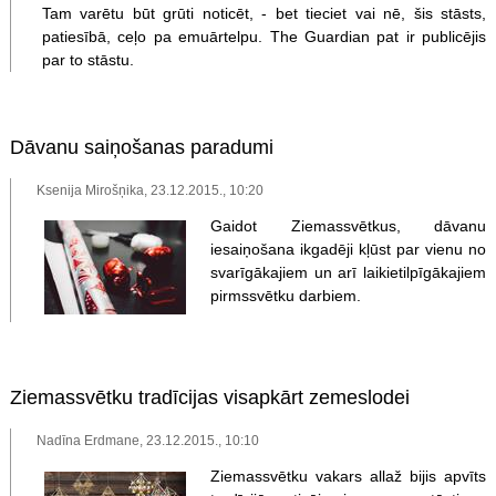
Tam varētu būt grūti noticēt, - bet tieciet vai nē, šis stāsts,
patiesībā, ceļo pa emuārtelpu. The Guardian pat ir publicējis
par to stāstu.
Dāvanu saiņošanas paradumi
Ksenija Mirošņika, 23.12.2015., 10:20
Gaidot Ziemassvētkus, dāvanu
iesaiņošana ikgadēji kļūst par vienu no
svarīgākajiem un arī laikietilpīgākajiem
pirmssvētku darbiem.
Ziemassvētku tradīcijas visapkārt zemeslodei
Nadīna Erdmane, 23.12.2015., 10:10
Ziemassvētku vakars allaž bijis apvīts