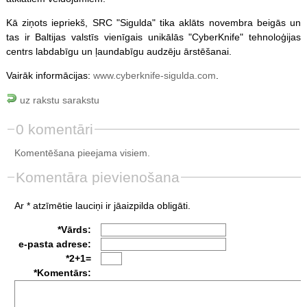
Kā ziņots iepriekš, SRC "Sigulda" tika aklāts novembra beigās un
tas ir Baltijas valstīs vienīgais unikālās "CyberKnife" tehnoloģijas
centrs labdabīgu un ļaundabīgu audzēju ārstēšanai.
Vairāk informācijas:
www.cyberknife-sigulda.com
.
uz rakstu sarakstu
0 komentāri
Komentēšana pieejama visiem.
Komentāra pievienošana
Ar * atzīmētie lauciņi ir jāaizpilda obligāti.
*Vārds:
e-pasta adrese:
*2+1=
*Komentārs: