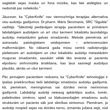
saglabāt sejas maska un fona mūzika, kas liek atslēgties un
nedomāt par notiekošo."
Jāuzsver, ka "CyberKnife" nav viennozīmīga terapijas alternatīva
visu audzēju gadījumos. Dr.pharm. Māris Skromanis, SRC "Sigulda"
vadītājs: "Sākotnēji piedāvājam terapiju pacientiem ar primāriem
labdabīgiem audzējiem un arī citur ķermenī lokalizētu ļaundabīgu
audzēju metastāzēm galvas smadzenēs. Metode piemērota arī
asinsvadu patoloģiskiem veidojumiem – arteriovenozām
malformācijām. No nākamā gada mūsu centrā radioķirurģiju
pielietosim arī audzējiem un citur lokalizētu audzēju metastāzēm
muguras smadzenēs, savukārt vēlāk tiks ieviesta ar pacienta
elpošanu sinhronizēta ārstēšana, kas ļaus sasniegt audzējus
plaušās, aknās un citur ķermenī.
Pēc pirmajiem pacientiem redzams, ka "CyberKnife" tehnoloģijai ir
īpašas priekšrocības tieši labdabīgu smadzeņu audzēju gadījumā,
kā, piemēram, meningiomas vai dzirdes nerva neirinomas
gadījumā. Labdabīgi audzēji neieaug apkārtējos audos, tomēr,
palielinoties izmēros, spiež uz blakusesošajām smadzeņu audu
strukturām un pacients sāk just slimības simtomus. Piemēram, ja
audzējs nospiež sejas vai dzirdes nervu, izmainās jušana sejā, zūd