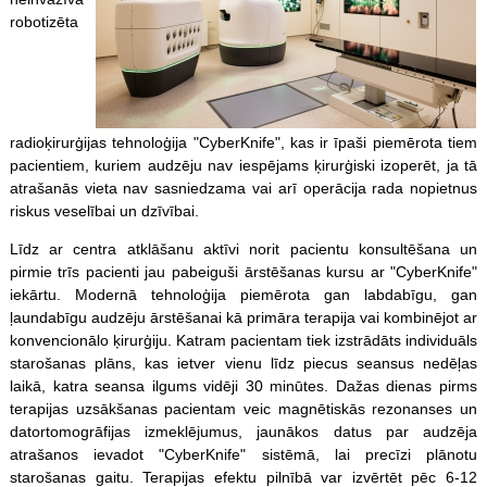
robotizēta
radioķirurģijas tehnoloģija "CyberKnife", kas ir īpaši piemērota tiem
pacientiem, kuriem audzēju nav iespējams ķirurģiski izoperēt, ja tā
atrašanās vieta nav sasniedzama vai arī operācija rada nopietnus
riskus veselībai un dzīvībai.
Līdz ar centra atklāšanu aktīvi norit pacientu konsultēšana un
pirmie trīs pacienti jau pabeiguši ārstēšanas kursu ar "CyberKnife"
iekārtu. Modernā tehnoloģija piemērota gan labdabīgu, gan
ļaundabīgu audzēju ārstēšanai kā primāra terapija vai kombinējot ar
konvencionālo ķirurģiju. Katram pacientam tiek izstrādāts individuāls
starošanas plāns, kas ietver vienu līdz piecus seansus nedēļas
laikā, katra seansa ilgums vidēji 30 minūtes. Dažas dienas pirms
terapijas uzsākšanas pacientam veic magnētiskās rezonanses un
datortomogrāfijas izmeklējumus, jaunākos datus par audzēja
atrašanos ievadot "CyberKnife" sistēmā, lai precīzi plānotu
starošanas gaitu. Terapijas efektu pilnībā var izvērtēt pēc 6-12