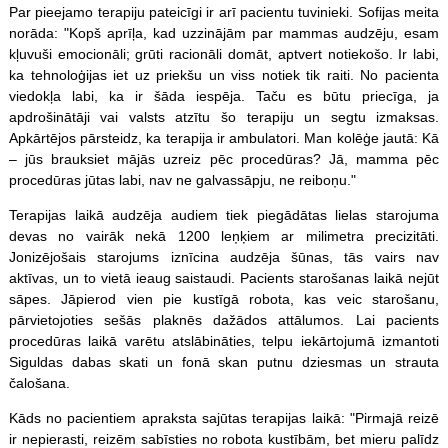
Par pieejamo terapiju pateicīgi ir arī pacientu tuvinieki. Sofijas meita
norāda: "Kopš aprīļa, kad uzzinājām par mammas audzēju, esam
kļuvuši emocionāli; grūti racionāli domāt, aptvert notiekošo. Ir labi,
ka tehnoloģijas iet uz priekšu un viss notiek tik raiti. No pacienta
viedokļa labi, ka ir šāda iespēja. Taču es būtu priecīga, ja
apdrošinātāji vai valsts atzītu šo terapiju un segtu izmaksas.
Apkārtējos pārsteidz, ka terapija ir ambulatori. Man kolēģe jautā: Kā
– jūs brauksiet mājās uzreiz pēc procedūras? Jā, mamma pēc
procedūras jūtas labi, nav ne galvassāpju, ne reiboņu."
Terapijas laikā audzēja audiem tiek piegādātas lielas starojuma
devas no vairāk nekā 1200 leņķiem ar milimetra precizitāti.
Jonizējošais starojums iznīcina audzēja šūnas, tās vairs nav
aktīvas, un to vietā ieaug saistaudi. Pacients starošanas laikā nejūt
sāpes. Jāpierod vien pie kustīgā robota, kas veic starošanu,
pārvietojoties sešās plaknēs dažādos attālumos. Lai pacients
procedūras laikā varētu atslābināties, telpu iekārtojumā izmantoti
Siguldas dabas skati un fonā skan putnu dziesmas un strauta
čalošana.
Kāds no pacientiem apraksta sajūtas terapijas laikā: "Pirmajā reizē
ir nepierasti, reizēm sabīsties no robota kustībām, bet mieru palīdz