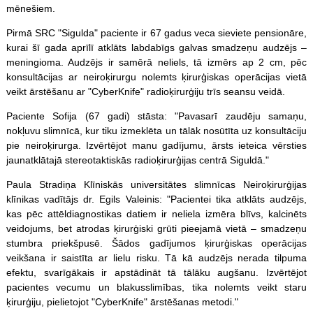
mēnešiem.
Pirmā SRC "Sigulda" paciente ir 67 gadus veca sieviete pensionāre,
kurai šī gada aprīlī atklāts labdabīgs galvas smadzeņu audzējs –
meningioma. Audzējs ir samērā neliels, tā izmērs ap 2 cm, pēc
konsultācijas ar neiroķirurgu nolemts ķirurģiskas operācijas vietā
veikt ārstēšanu ar "CyberKnife" radioķirurģiju trīs seansu veidā.
Paciente Sofija (67 gadi) stāsta: "Pavasarī zaudēju samaņu,
nokļuvu slimnīcā, kur tiku izmeklēta un tālāk nosūtīta uz konsultāciju
pie neiroķirurga. Izvērtējot manu gadījumu, ārsts ieteica vērsties
jaunatklātajā stereotaktiskās radioķirurģijas centrā Siguldā."
Paula Stradiņa Klīniskās universitātes slimnīcas Neiroķirurģijas
klīnikas vadītājs dr. Egils Valeinis: "Pacientei tika atklāts audzējs,
kas pēc attēldiagnostikas datiem ir neliela izmēra blīvs, kalcinēts
veidojums, bet atrodas ķirurģiski grūti pieejamā vietā – smadzeņu
stumbra priekšpusē. Šādos gadījumos ķirurģiskas operācijas
veikšana ir saistīta ar lielu risku. Tā kā audzējs nerada tilpuma
efektu, svarīgākais ir apstādināt tā tālāku augšanu. Izvērtējot
pacientes vecumu un blakusslimības, tika nolemts veikt staru
ķirurģiju, pielietojot "CyberKnife" ārstēšanas metodi."