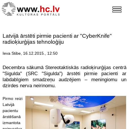
Latvijā ārstēti pirmie pacienti ar "CyberKnife"
radioķiurģijas tehnoloģiju
Ieva Stibe, 16.12.2015., 12:50
Decembra sākumā Stereotaktiskās radioķirurģijas centrā
"Sigulda" (SRC "Sigulda") ārstēti pirmie pacienti ar
labdabīgiem smadzeņu audzējiem – meningiomu un
dzirdes nerva neirinomu.
Pirmo reizi
Latvijā
pacientu
ārstēšanā
izmantota
neinvazīva