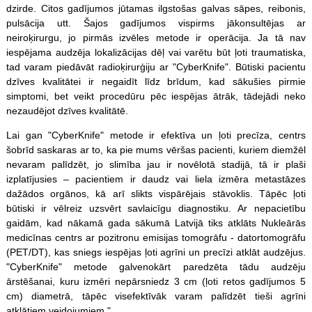
dzirde. Citos gadījumos jūtamas ilgstošas galvas sāpes, reibonis,
pulsācija utt. Šajos gadījumos vispirms jākonsultējas ar
neiroķirurgu, jo pirmās izvēles metode ir operācija. Ja tā nav
iespējama audzēja lokalizācijas dēļ vai varētu būt ļoti traumatiska,
tad varam piedāvāt radioķirurģiju ar "CyberKnife". Būtiski pacientu
dzīves kvalitātei ir negaidīt līdz brīdum, kad sākušies pirmie
simptomi, bet veikt procedūru pēc iespējas ātrāk, tādejādi neko
nezaudējot dzīves kvalitātē.
Lai gan "CyberKnife" metode ir efektīva un ļoti precīza, centrs
šobrīd saskaras ar to, ka pie mums vēršas pacienti, kuriem diemžēl
nevaram palīdzēt, jo slimība jau ir novēlotā stadijā, tā ir plaši
izplatījusies – pacientiem ir daudz vai liela izmēra metastāzes
dažādos orgānos, kā arī slikts vispārējais stāvoklis. Tāpēc ļoti
būtiski ir vēlreiz uzsvērt savlaicīgu diagnostiku. Ar nepacietību
gaidām, kad nākamā gada sākumā Latvijā tiks atklāts Nukleārās
medicīnas centrs ar pozitronu emisijas tomogrāfu - datortomogrāfu
(PET/DT), kas sniegs iespējas ļoti agrīni un precīzi atklāt audzējus.
"CyberKnife" metode galvenokārt paredzēta tādu audzēju
ārstēšanai, kuru izmēri nepārsniedz 3 cm (ļoti retos gadījumos 5
cm) diametrā, tāpēc visefektīvāk varam palīdzēt tieši agrīni
atklātiem veidojumiem."