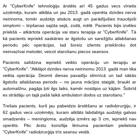
Ar "CyberKnife" tehnoloģiju ārstēts arī 45 gadus vecs vīrietis
uzņēmējs, kuram atklāta un jau 2013. gadā operēta dzirdes nerva
neirinoma, tomēr audzējs atsācis augt un parādījušies traucējoši
simptomi – tirpšanas sajūta sejā, zodā, mēlē. Pacients bijis izvēles
priekšā – atkārtota operācija vai staru terapija ar "CyberKnife". Tā
kā pacients iepriekš saskāries ar ilgstošu un sarežģītu atlabšanas
periodu pēc operācijas, tad šoreiz izlemts priekšroku dot
neinvazīvai metodei, veicot starošanu piecos seansos.
Pacients salīdzina iepriekš veikto operāciju un terapiju ar
"CyberKnife": "Atklājot dzirdes nerva neirinomu 2013. gadā man tika
veikta operācija. Desmit dienas pavadīju slimnīcā un tad sākās
ilgstošs atlabšanas periods – no jauna mācījos staigāt, braukt ar
automašīnu, pagāja ļoti ilgs laiks, kamēr nostājos uz kājām. Šobrīd
es strādāju un tajā pašā laikā ambulatori dodos uz starošanu."
Trešais pacients, kurš jau pabeidzis ārstēšanu ar radioķirurģiju, ir
62 gadus vecs uzņēmējs, kuram atklāts labdabīgs audzējs galvas
smadzenēs – meningioma, audzēja izmērs ap 3 cm, iepriekš nav
operēts. Pēc ārstu konsīlija lēmuma pacientam pielietota
"CyberKnife" radioķirurģija trīs seansu veidā.