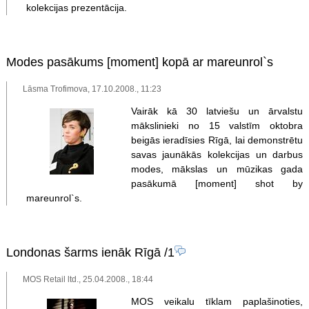
kolekcijas prezentācija.
Modes pasākums [moment] kopā ar mareunrol`s
Lāsma Trofimova, 17.10.2008., 11:23
Vairāk kā 30 latviešu un ārvalstu
mākslinieki no 15 valstīm oktobra
beigās ieradīsies Rīgā, lai demonstrētu
savas jaunākās kolekcijas un darbus
modes, mākslas un mūzikas gada
pasākumā [moment] shot by
mareunrol`s.
Londonas šarms ienāk Rīgā
/1
MOS Retail ltd., 25.04.2008., 18:44
MOS veikalu tīklam paplašinoties,