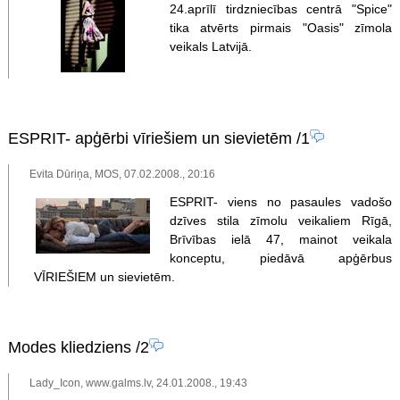
24.aprīlī tirdzniecības centrā "Spice"
tika atvērts pirmais "Oasis" zīmola
veikals Latvijā.
ESPRIT- apģērbi vīriešiem un sievietēm
/1
Evita Dūriņa, MOS, 07.02.2008., 20:16
ESPRIT- viens no pasaules vadošo
dzīves stila zīmolu veikaliem Rīgā,
Brīvības ielā 47, mainot veikala
konceptu, piedāvā apģērbus
VĪRIEŠIEM un sievietēm.
Modes kliedziens
/2
Lady_Icon, www.galms.lv, 24.01.2008., 19:43