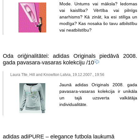
Mode. Untums vai māksla? Iedomas
vai kaislība? Vērtība vai pilnīgs
anarhisms? Kā zināt, ka esi stilīga un
modīga? Kas nosaka šo tavu atbilstību
vai neatbilstību?
Oda oriģinalitātei: adidas Originals piedāvā 2008.
gada pavasara-vasaras kolekciju
/10
Laura Tīte, Hill and Knowlton Latvia, 19.12.2007., 19:56
Jaunā adidas Originals 2008. gada
pavasara-vasaras kolekcija ir unikāla
un tajā uzsverta valkātāja
individualitāte.
adidas adiPURE – elegance futbola laukumā