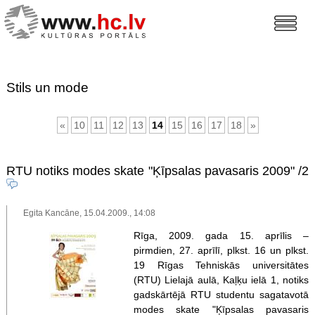
Stils un mode
«
10
11
12
13
14
15
16
17
18
»
RTU notiks modes skate "Ķīpsalas pavasaris 2009"
/2
Egita Kancāne, 15.04.2009., 14:08
Rīga, 2009. gada 15. aprīlis –
pirmdien, 27. aprīlī, plkst. 16 un plkst.
19 Rīgas Tehniskās universitātes
(RTU) Lielajā aulā, Kaļķu ielā 1, notiks
gadskārtējā RTU studentu sagatavotā
modes skate "Ķīpsalas pavasaris