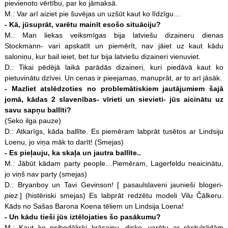
pievienoto vērtību, par ko jāmaksā.
M.: Var arī aiziet pie šuvējas un uzšūt kaut ko līdzīgu…
- Kā, jūsuprāt, varētu mainīt esošo situāciju?
M.: Man liekas veiksmīgas bija latviešu dizaineru dienas
Stockmann- vari apskatīt un piemērīt, nav jāiet uz kaut kādu
saloniņu, kur bail ieiet, bet tur bija latviešu dizaineri vienuviet.
D.: Tikai pēdējā laikā parādās dizaineri, kuri piedāvā kaut ko
pietuvinātu dzīvei. Un cenas ir pieejamas, manuprāt, ar to arī jāsāk.
- Mazliet atslēdzoties no problemātiskiem jautājumiem šajā
jomā, kādas 2 slavenības- vīrieti un sievieti- jūs aicinātu uz
savu sapņu ballīti?
(Seko ilga pauze)
D.: Atkarīgs, kāda ballīte. Es piemēram labprāt tusētos ar Lindsiju
Loenu, jo viņa māk to darīt! (Smejas)
- Es pieļauju, ka skaļa un jautra ballīte..
M.: Jābūt kādam party people…Piemēram, Lagerfeldu neaicinātu,
jo viņš nav party (smejas)
D.: Bryanboy un Tavi Gevinson! [ pasaulslaveni jaunieši blogeri-
piez
.] (histēriski smejas) Es labprāt redzētu modeli Vilu Čālkeru.
Kāds no Sašas Barona Koena tēliem un Lindsija Loena!
- Un kādu tieši jūs iztēlojaties šo pasākumu?
M.: Kaut ko psihodēliski krāsainu, disko, varētu ar skrituļslidām