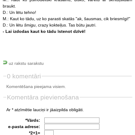
braukt.
D.: Un lētu tehno!
M.: Kaut ko tādu, uz ko parasti skatās "ak, šausmas, cik briesmīgi!"
D.: Un lētu
šmigu
, crazy kokteiļus. Tas būtu jautri.
- Lai izdodas kaut ko tādu īstenot dzīvē!
uz rakstu sarakstu
0 komentāri
Komentēšana pieejama visiem.
Komentāra pievienošana
Ar * atzīmētie lauciņi ir jāaizpilda obligāti.
*Vārds:
e-pasta adrese:
*2+1=