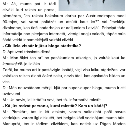
M.: Jā, mums pat ir tādi
cilvēki, kuri raksta un prasa,
piemēram, "es rakstu bakalaura darbu par Austrumeiropas modi
90-tajos, vai varat palīdzēt un atsūtīt kaut ko?" Vai "meklēju
dizainerus, kas tieši nodarbojas ar adījumiem Latvijā". Principā tāda
informācija nav pieejama internetā, vienīgi angļu valodā, tāpēc mūs
šādā veidā ir sameklējuši vairāki cilvēki.
- Cik liela vispār ir jūsu bloga statistika?
D: Aptuveni trīssimts dienā.
M.: Man šķiet tas arī no pasākumiem atkarīgs, jo vairāk kaut ko
iepostojuši
- jo lielāka.
Forši, ka mums arī ir pastāvīgie lasītāji, viņi visu laiku atgriežas, var
vairākas reizes dienā
čekot
saitu, nevis tādi, kas apskatās bildes un
viss.
D.: Mēs neuzstādam mērķi, kļūt par super-duper blogu, mums ir citi
uzdevumi.
M.: Un nevis, lai izrādītu sevi, bet tā- informatīvi rakstīt.
- Kā jūs redzat personu, kurai rakstāt? Kam un kādēļ?
M.: Pirmkārt, tas ir kā atskats, varam salīdzināt paši savus
viedokļus, varam ilgi diskutēt, bet beigās kādi secinājumi mums būs.
Manuprāt, tas ir tādiem cilvēkiem, kas netiek uz Rīgas Modes