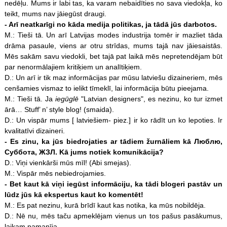
nedēļu. Mums ir labi tas, ka varam nebaidīties no sava viedokļa, ko
teikt, mums nav jāiegūst draugi.
- Arī neatkarīgi no kāda medija politikas, ja tādā jūs darbotos.
M.: Tieši tā. Un arī Latvijas modes industrija tomēr ir mazliet tāda
drāma pasaule, viens ar otru strīdas, mums tajā nav jāiesaistās.
Mēs sakām savu viedokli, bet tajā pat laikā mēs nepretendējam būt
par nenormālajiem kritiķiem un analītiķiem.
D.: Un arī ir tik maz informācijas par mūsu latviešu dizaineriem, mēs
cenšamies vismaz to ielikt tīmeklī, lai informācija būtu pieejama.
M.: Tieši tā. Ja
iegūglē
"Latvian designers", es nezinu, ko tur izmet
ārā… Stuff’ n’ style blog! (smaida).
D.: Un vispār mums [ latviešiem- piez.] ir ko rādīt un ko lepoties. Ir
kvalitatīvi dizaineri.
- Es zinu, ka jūs biedrojaties ar tādiem žurnāliem kā Люблю,
Суббота, ЖЗЛ. Kā jums notiek komunikācija?
D.: Viņi vienkārši mūs mīl! (Abi smejas).
M.: Vispār mēs nebiedrojamies.
- Bet kaut kā viņi iegūst informāciju, ka tādi blogeri pastāv un
lūdz jūs kā ekspertus kaut ko komentēt!
M.: Es pat nezinu, kurā brīdī kaut kas notika, ka mūs nobildēja.
D.: Nē nu, mēs taču apmeklējam vienus un tos pašus pasākumus,
laikam pamanīja…