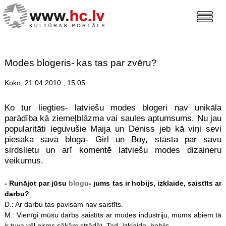
Modes blogeris- kas tas par zvēru?
Koko, 21.04.2010., 15:05
Ko tur liegties- latviešu modes blogeri nav unikāla
parādība kā ziemeļblāzma vai saules aptumsums. Nu jau
popularitāti ieguvušie Maija un Deniss jeb kā viņi sevi
piesaka savā blogā- Girl un Boy, stāsta par savu
sirdslietu un arī komentē latviešu modes dizaineru
veikumus.
- Runājot par jūsu
blogu
- jums tas ir hobijs, izklaide, saistīts ar
darbu?
D.: Ar darbu tas pavisam nav saistīts.
M.: Vienīgi mūsu darbs saistīts ar modes industriju, mums abiem tā
ir tuva vēl pirms sākām strādāt. Tad- izklaide, hobijs.