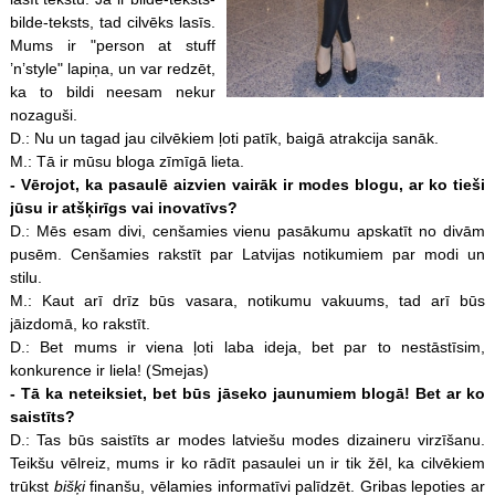
bilde-teksts, tad cilvēks lasīs.
Mums ir "person at stuff
’n’style" lapiņa, un var redzēt,
ka to bildi neesam nekur
nozaguši.
D.: Nu un tagad jau cilvēkiem ļoti patīk, baigā atrakcija sanāk.
M.: Tā ir mūsu bloga zīmīgā lieta.
- Vērojot, ka pasaulē aizvien vairāk ir modes blogu, ar ko tieši
jūsu ir atšķirīgs vai inovatīvs?
D.: Mēs esam divi, cenšamies vienu pasākumu apskatīt no divām
pusēm. Cenšamies rakstīt par Latvijas notikumiem par modi un
stilu.
M.: Kaut arī drīz būs vasara, notikumu vakuums, tad arī būs
jāizdomā, ko rakstīt.
D.: Bet mums ir viena ļoti laba ideja, bet par to nestāstīsim,
konkurence ir liela! (Smejas)
- Tā ka neteiksiet, bet būs jāseko jaunumiem blogā! Bet ar ko
saistīts?
D.: Tas būs saistīts ar modes latviešu modes dizaineru virzīšanu.
Teikšu vēlreiz, mums ir ko rādīt pasaulei un ir tik žēl, ka cilvēkiem
trūkst
bišķi
finanšu, vēlamies informatīvi palīdzēt. Gribas lepoties ar