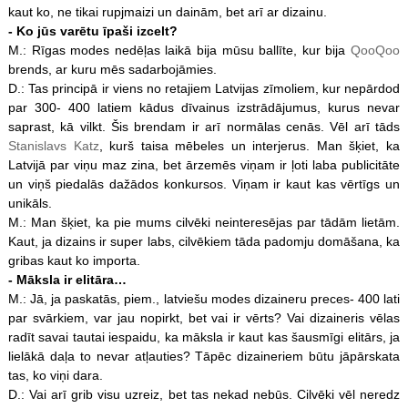
kaut ko, ne tikai rupjmaizi un dainām, bet arī ar dizainu.
- Ko jūs varētu īpaši izcelt?
M.: Rīgas modes nedēļas laikā bija mūsu ballīte, kur bija
QooQoo
brends, ar kuru mēs sadarbojāmies.
D.: Tas principā ir viens no retajiem Latvijas zīmoliem, kur nepārdod
par 300- 400 latiem kādus dīvainus izstrādājumus, kurus nevar
saprast, kā vilkt. Šis brendam ir arī normālas cenās. Vēl arī tāds
Stanislavs Katz
, kurš taisa mēbeles un interjerus. Man šķiet, ka
Latvijā par viņu maz zina, bet ārzemēs viņam ir ļoti laba publicitāte
un viņš piedalās dažādos konkursos. Viņam ir kaut kas vērtīgs un
unikāls.
M.: Man šķiet, ka pie mums cilvēki neinteresējas par tādām lietām.
Kaut, ja dizains ir super labs, cilvēkiem tāda padomju domāšana, ka
gribas kaut ko importa.
- Māksla ir elitāra…
M.: Jā, ja paskatās, piem., latviešu modes dizaineru preces- 400 lati
par svārkiem, var jau nopirkt, bet vai ir vērts? Vai dizaineris vēlas
radīt savai tautai iespaidu, ka māksla ir kaut kas šausmīgi elitārs, ja
lielākā daļa to nevar atļauties? Tāpēc dizaineriem būtu jāpārskata
tas, ko viņi dara.
D.: Vai arī grib visu uzreiz, bet tas nekad nebūs. Cilvēki vēl neredz