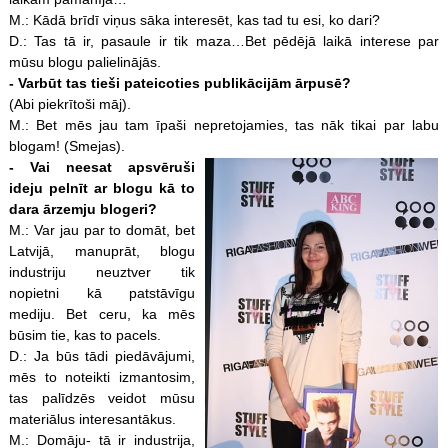
M.: Kādā brīdī viņus sāka interesēt, kas tad tu esi, ko dari?
D.: Tas tā ir, pasaule ir tik maza…Bet pēdējā laikā interese par
mūsu blogu palielinājās.
- Varbūt tas tieši pateicoties publikācijām ārpusē?
(Abi piekrītoši māj).
M.: Bet mēs jau tam īpaši nepretojamies, tas nāk tikai par labu
blogam! (Smejas).
- Vai neesat apsvēruši
ideju pelnīt ar blogu kā to
dara ārzemju blogeri?
M.: Var jau par to domāt, bet
Latvijā, manuprāt, blogu
industriju neuztver tik
nopietni kā patstāvīgu
mediju. Bet ceru, ka mēs
būsim tie, kas to pacels.
D.: Ja būs tādi piedāvājumi,
mēs to noteikti izmantosim,
tas palīdzēs veidot mūsu
materiālus interesantākus.
M.: Domāju- tā ir industrija,