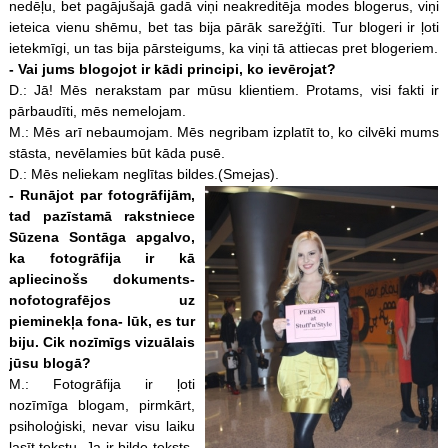
nedēļu, bet pagājušajā gadā viņi neakreditēja modes blogerus, viņi
ieteica vienu shēmu, bet tas bija pārāk sarežģīti. Tur blogeri ir ļoti
ietekmīgi, un tas bija pārsteigums, ka viņi tā attiecas pret blogeriem.
- Vai jums blogojot ir kādi principi, ko ievērojat?
D.: Jā! Mēs nerakstam par mūsu klientiem. Protams, visi fakti ir
pārbaudīti, mēs nemelojam.
M.: Mēs arī nebaumojam. Mēs negribam izplatīt to, ko cilvēki mums
stāsta, nevēlamies būt kāda pusē.
D.: Mēs neliekam neglītas bildes.(Smejas).
- Runājot par fotogrāfijām,
tad pazīstamā rakstniece
Sūzena Sontāga apgalvo,
ka fotogrāfija ir kā
apliecinošs dokuments-
nofotografējos uz
pieminekļa fona- lūk, es tur
biju. Cik nozīmīgs vizuālais
jūsu blogā?
M.: Fotogrāfija ir ļoti
nozīmīga blogam, pirmkārt,
psiholoģiski, nevar visu laiku
lasīt tekstu. Ja ir bilde-teksts-