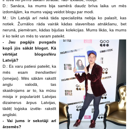
D.: Sanāca, ka mums bija samērā daudz brīva laika un mēs
izdomājām, ka mums vajag veidot blogu par modi.
M.: Un Latvijā arī nekā tāda specializēta nebija ko palasīt, kas
notiek. Žurnālos rāda vairāk kādas slavenības atnākšanu, bet
nerunā, piemēram, kādas bijušas kolekcijas. Mums likās, ka mums
ir ko teikt un mēs to varam pateikt.
- Jau pagājis pusgads
kopš jūs sākāt blogot. Kā
vērtējat blogosfēru
Latvijā?
D.: Es varu patiesi pateikt, ka
mēs esam
trendsetteri
(smejas). Mēs sākām rakstīt
angļu valodā, tas
skaidrojams ar to, ka mūsu
misija ir popularizēt Latvijas
dizainerus ārpus Latvijas,
tādēļ loģiska izvēle- rakstīt
angliski.
- Vai jums ir sekotāji arī
ārzemēs?