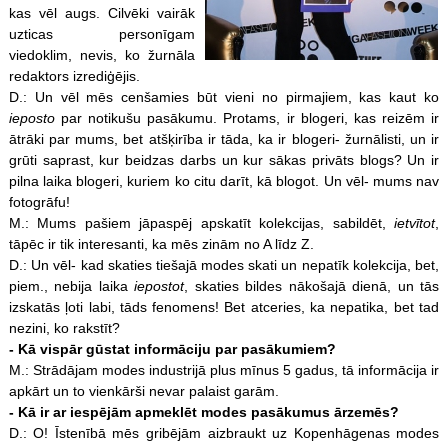
kas vēl augs. Cilvēki vairāk
uzticas personīgam
viedoklim, nevis, ko žurnāla
redaktors izrediģējis.
D.: Un vēl mēs cenšamies būt vieni no pirmajiem, kas kaut ko
ieposto
par notikušu pasākumu. Protams, ir blogeri, kas reizēm ir
ātrāki par mums, bet atšķirība ir tāda, ka ir blogeri- žurnālisti, un ir
grūti saprast, kur beidzas darbs un kur sākas privāts blogs? Un ir
pilna laika blogeri, kuriem ko citu darīt, kā blogot. Un vēl- mums nav
fotogrāfu!
M.: Mums pašiem jāpaspēj apskatīt kolekcijas, sabildēt,
ietvītot
,
tāpēc ir tik interesanti, ka mēs zinām no A līdz Z.
D.: Un vēl- kad skaties tiešajā modes skati un nepatīk kolekcija, bet,
piem., nebija laika
iepostot
, skaties bildes nākošajā dienā, un tās
izskatās ļoti labi, tāds fenomens! Bet atceries, ka nepatika, bet tad
nezini, ko rakstīt?
- Kā vispār gūstat informāciju par pasākumiem?
M.: Strādājam modes industrijā plus mīnus 5 gadus, tā informācija ir
apkārt un to vienkārši nevar palaist garām.
- Kā ir ar iespējām apmeklēt modes pasākumus ārzemēs?
D.: O! Īstenībā mēs gribējām aizbraukt uz Kopenhāgenas modes