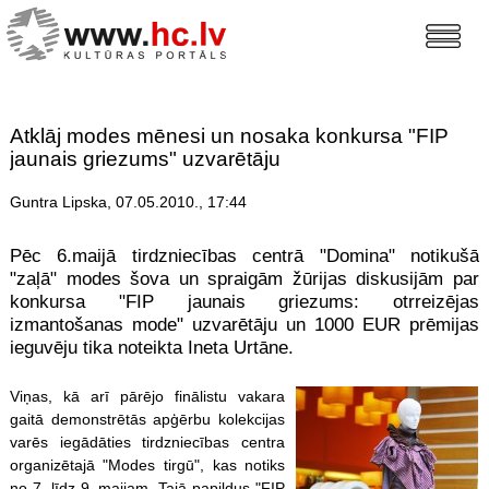
Atklāj modes mēnesi un nosaka konkursa "FIP
jaunais griezums" uzvarētāju
Guntra Lipska, 07.05.2010., 17:44
Pēc 6.maijā tirdzniecības centrā "Domina" notikušā
"zaļā" modes šova un spraigām žūrijas diskusijām par
konkursa "FIP jaunais griezums: otrreizējas
izmantošanas mode" uzvarētāju un 1000 EUR prēmijas
ieguvēju tika noteikta Ineta Urtāne.
Viņas, kā arī pārējo finālistu vakara
gaitā demonstrētās apģērbu kolekcijas
varēs iegādāties tirdzniecības centra
organizētajā "Modes tirgū", kas notiks
no 7. līdz 9. maijam. Tajā papildus "FIP