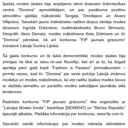
Īpašās modes skates bija iespējams vērot ikvienam tirdzniecības
centra "Domina" apmeklētājam, un par pasākuma pozitīvo
atmosfēru gādāja mākslinieki Sergejs Timofejevs un Aivars
Vīlipsōns. Savukārt jauno mākslinieku radītos tērpus vērtēja modes
dizainere Ingrīda Drāzniece, multimākslinieks Bruno Birmanis,
fotogrāfs Jānis Deinats, modes māksliniece Keta Gūtmane un t/c
"Domina" pārstāve, kā arī konkursa "FIP jaunais griezums"
iniciatore Latvijā Guntra Lipska.
Šā gada konkurss un tā laikā demonstrētās modes skates bija
zīmīgas ne tikai ar savu re-use filozofiju, bet arī ar to, ka šogad
apritēja pieci gadi kopš "Fashion is Passion" pirmsākumiem –
pirmās reizes, kad t/c "Domina" pie sevis pulcēja Latvijā zināmus
modeļus un modes māksliniekus, lai viņi radītu īpašus modes šovus
ar dažādu tematiku un parādītu modes sekotājiem jaunākās stila
tendences.
Radošais konkurss "FIP jaunais griezums" tika organizēts ar
"Latvijas Modes fonda", biedrības [MOMENT] un "ReUse Republic"
Igaunijā atbalstu. Plašāka informācija par konkursu: www.fip.com.lv.
Savukārt vairāk informācijas par modes mēneša aktivitātēm