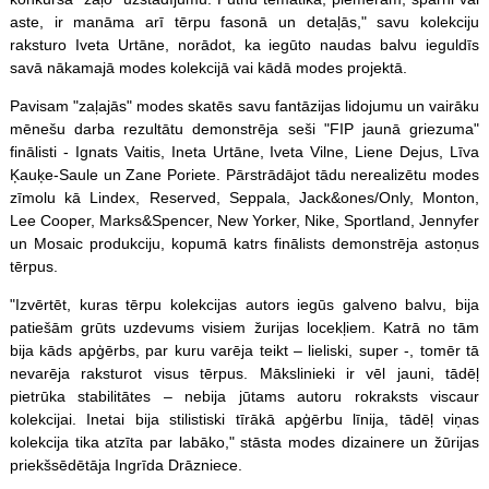
aste, ir manāma arī tērpu fasonā un detaļās," savu kolekciju
raksturo Iveta Urtāne, norādot, ka iegūto naudas balvu ieguldīs
savā nākamajā modes kolekcijā vai kādā modes projektā.
Pavisam "zaļajās" modes skatēs savu fantāzijas lidojumu un vairāku
mēnešu darba rezultātu demonstrēja seši "FIP jaunā griezuma"
finālisti - Ignats Vaitis, Ineta Urtāne, Iveta Vilne, Liene Dejus, Līva
Ķauķe-Saule un Zane Poriete. Pārstrādājot tādu nerealizētu modes
zīmolu kā Lindex, Reserved, Seppala, Jack&ones/Only, Monton,
Lee Cooper, Marks&Spencer, New Yorker, Nike, Sportland, Jennyfer
un Mosaic produkciju, kopumā katrs finālists demonstrēja astoņus
tērpus.
"Izvērtēt, kuras tērpu kolekcijas autors iegūs galveno balvu, bija
patiešām grūts uzdevums visiem žurijas locekļiem. Katrā no tām
bija kāds apģērbs, par kuru varēja teikt – lieliski, super -, tomēr tā
nevarēja raksturot visus tērpus. Mākslinieki ir vēl jauni, tādēļ
pietrūka stabilitātes – nebija jūtams autoru rokraksts viscaur
kolekcijai. Inetai bija stilistiski tīrākā apģērbu līnija, tādēļ viņas
kolekcija tika atzīta par labāko," stāsta modes dizainere un žūrijas
priekšsēdētāja Ingrīda Drāzniece.