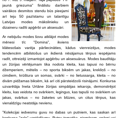
jaunā griezuma" finālistu darbiem
vairākos desmitos stendu būs pieejami
arī teju 50 pazīstamu un talantīgu
Latvijas modes mākslinieku un
dizaineru radīti apģērbi un aksesuāri.
Ar nebijušu modes šovu atklājot modes
mēnesi t/c "Domina", ikviens
klātesošais varēja pārliecināties, kādus vienreizējus, modes
tendencēm atbilstošus un ikdienā nēsājamus tērpus iespējams
radīt, ottreizēji izmantojot apģērbu un aksesuārus. Modes baudītāju
un žūrijas vērtējumam tika nodota kleita, kas tapusi no bērnu
džemperiem, mētelis – no sporta biksēm un jakas, krekliņš – no
cimdiem, krūštura un somas, svārki – no lietussarga, kleita – no
divām pidžamas biksēm, kā arī citi pārsteidzoši risinājumi. Konkursa
uzvarētāja Ineta Urtāne žūrijas simpātijas iekaroja, demonstrējot
kleitu, kas veidota no svārkiem, legingus, kas tapuši no svārkiem un
jakas, svārkus – no žaketes un blūzes, un citus tērpus, kas
vienaldzīgu neatstāja nevienu.
"Kolekcijai iedvesmu guvu no dabas un putniem, kas saskan arī
konkursa "zaļo" uzstādījumu. Putnu tematika, piemēram, spārni vai