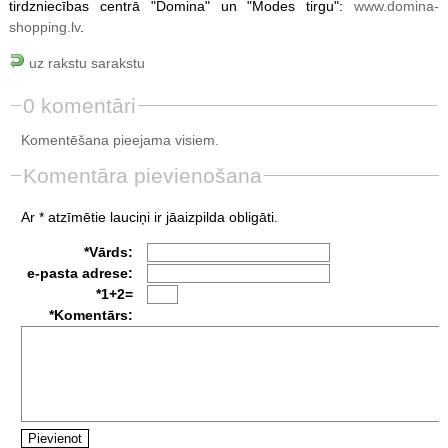
tirdzniecības centrā "Domina" un "Modes tirgu":
www.domina-
shopping.lv
.
uz rakstu sarakstu
0 komentāri
Komentēšana pieejama visiem.
Komentāra pievienošana
Ar * atzīmētie lauciņi ir jāaizpilda obligāti.
*Vārds:
e-pasta adrese:
*1+2=
*Komentārs: