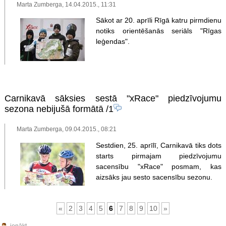
Marta Zumberga, 14.04.2015., 11:31
Sākot ar 20. aprīli Rīgā katru pirmdienu
notiks orientēšanās seriāls "Rīgas
leģendas".
Carnikavā sāksies sestā "xRace" piedzīvojumu
sezona nebijušā formātā
/1
Marta Zumberga, 09.04.2015., 08:21
Sestdien, 25. aprīlī, Carnikavā tiks dots
starts pirmajam piedzīvojumu
sacensību "xRace" posmam, kas
aizsāks jau sesto sacensību sezonu.
«
2
3
4
5
6
7
8
9
10
»