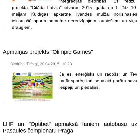
integrācijas biedrības "Es redzu"
projekta "Citāda Latvija" ietvaros 2015. gada no 1. līdz 10.
maijam Kuldīgas apkārtnē Īvandes muižā norisināsies
iekļaujošā sporta nometne neredzīgajiem jauniešiem un viņu
draugiem.
Apmaiņas projekts "Olimpic Games"
Biedrība "Erfolg", 20.04.2015., 10:23
Ja esi enerģisks un radošs, un Tev
patīk sports, tad nepalaid garām savu
iespēju un piedalies!
LHF un "Optibet" apmaksā faniem autobusu uz
Pasaules čempionātu Prāgā