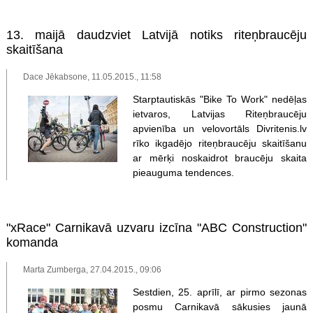
13. maijā daudzviet Latvijā notiks riteņbraucēju
skaitīšana
Dace Jēkabsone, 11.05.2015., 11:58
Starptautiskās "Bike To Work" nedēļas
ietvaros, Latvijas Riteņbraucēju
apvienība un velovortāls Divritenis.lv
rīko ikgadējo riteņbraucēju skaitīšanu
ar mērķi noskaidrot braucēju skaita
pieauguma tendences.
"xRace" Carnikavā uzvaru izcīna "ABC Construction"
komanda
Marta Zumberga, 27.04.2015., 09:06
Sestdien, 25. aprīlī, ar pirmo sezonas
posmu Carnikavā sākusies jaunā