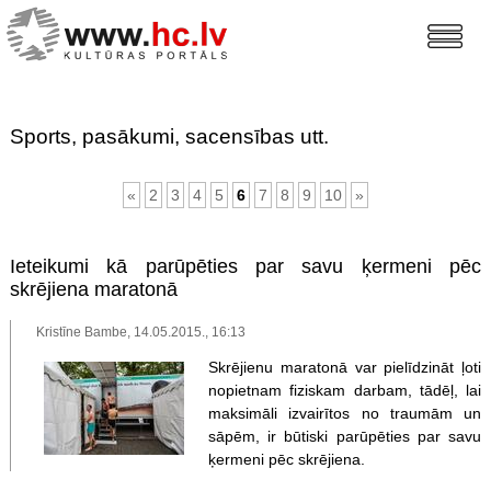
Sports, pasākumi, sacensības utt.
«
2
3
4
5
6
7
8
9
10
»
Ieteikumi kā parūpēties par savu ķermeni pēc
skrējiena maratonā
Kristīne Bambe, 14.05.2015., 16:13
Skrējienu maratonā var pielīdzināt ļoti
nopietnam fiziskam darbam, tādēļ, lai
maksimāli izvairītos no traumām un
sāpēm, ir būtiski parūpēties par savu
ķermeni pēc skrējiena.