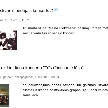
skvarn" pēdējais koncerts
/1
ns, 11.03.2015., 11:52
13. martā klubā "Melnā Piektdiena" pašmāju thrash meta
savu atvadu tūri ar pēdējo koncertu.
a uz Lieldienu koncertu "Trīs rītiņi saule lēca"
u grupa “Concept grupa”, 11.03.2015., 08:23
Kā daudzinājums dabas atmodai un gaismas uzvarai p
pilsētās izskanēs postfolkloras grupas "Iļģi" īpaši veid
saule lēca".