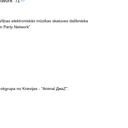
twork"
/1
 Viļņas elektroniskās mūzikas skatuves dalībnieka
n Party Network".
rokgrupa no Krievijas - "Animal ДжаZ".