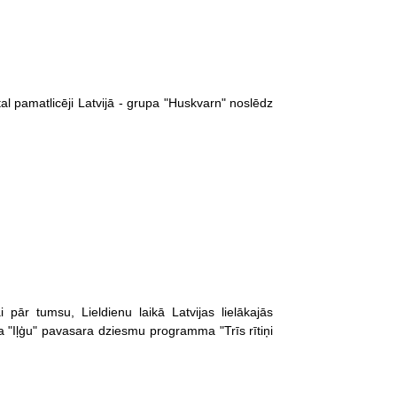
l pamatlicēji Latvijā - grupa "Huskvarn" noslēdz
ār tumsu, Lieldienu laikā Latvijas lielākajās
ota "Iļģu" pavasara dziesmu programma "Trīs rītiņi