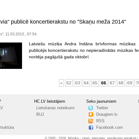
tvia" publicē koncertierakstu no "Skaņu meža 2014"
", 11.03.2015., 07:54
Latviešu mūziķa Andra Indāna brīvformas mūzikas 
publicējis koncertierakstu no nepieradinātās mūzikas f
noritēja pagājušā gada oktobrī.
«
62
63
64
65
66
67
68
69
7
V
HC.LV lietotājiem
Seko jaunumiem
LV
Lietošanas noteikumi
Twitter
BUJ
Draugiem.lv
RSS
truktūra
Facebook.com
© 2005 - 2026, Mūzika - ziņas, intervijas, pasākumu apraksti / 