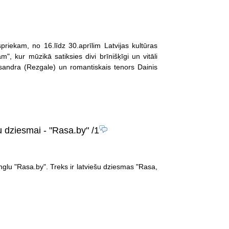
priekam, no 16.līdz 30.aprīlim Latvijas kultūras
kur mūzikā satiksies divi brīnišķīgi un vitāli
eksandra (Rezgale) un romantiskais tenors Dainis
šu dziesmai - "Rasa.by"
/1
glu "Rasa.by". Treks ir latviešu dziesmas "Rasa,