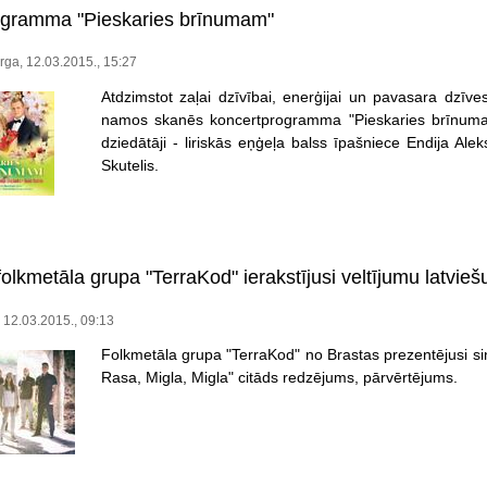
ogramma "Pieskaries brīnumam"
rga, 12.03.2015., 15:27
Atdzimstot zaļai dzīvībai, enerģijai un pavasara dzīves
namos skanēs koncertprogramma "Pieskaries brīnumam", 
dziedātāji - liriskās eņģeļa balss īpašniece Endija Al
Skutelis.
folkmetāla grupa "TerraKod" ierakstījusi veltījumu latvie
, 12.03.2015., 09:13
Folkmetāla grupa "TerraKod" no Brastas prezentējusi sin
Rasa, Migla, Migla" citāds redzējums, pārvērtējums.