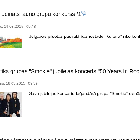
sludināts jauno grupu konkurss
/1
te, 19.03.2015., 09:48
Jelgavas pilsētas pašvaldības iestāde "Kultūra" rīko k
tiks grupas "Smokie" jubilejas koncerts "50 Years In Roc
ns, 18.03.2015., 09:39
Savu jubilejas koncertu leģendārā grupa "Smokie" svinēs 