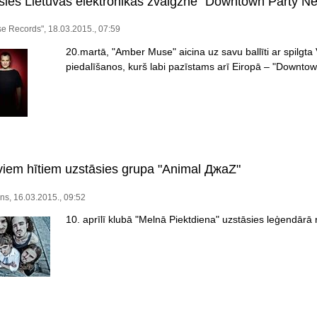
sies Lietuvas elektronikas zvaigzne "Downtown Party Ne
e Records", 18.03.2015., 07:59
20.martā, "Amber Muse" aicina uz savu ballīti ar spilgta
piedalīšanos, kurš labi pazīstams arī Eiropā – "Downtow
viem hītiem uzstāsies grupa "Animal ДжаZ"
ns, 16.03.2015., 09:52
10. aprīlī klubā "Melnā Piektdiena" uzstāsies leģendārā 