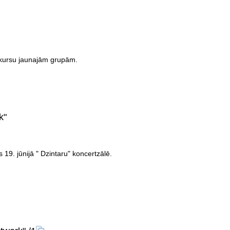
onkursu jaunajām grupām.
k"
19. jūnijā " Dzintaru" koncertzālē.