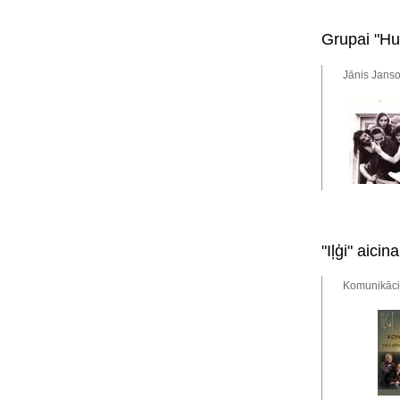
Grupai "Hu
Jānis Janso
"Iļģi" aicin
Komunikācij