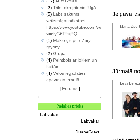
(17)
Autoskolas
(2)
Triku skrejriteņis Rīgā
Jelgavā iz
(5)
Labs sākums
veiksmīgai nākotnei.
Marta Zīver
https://www.youtube.com/watch?
v=elyG6T9uj9Q
(1)
Meklē grupu / Ищу
группу
(2)
Grupa
(4)
Peintbols ar lokiem un
bultām
Jūrmalā no
(4)
Vēlos iegādāties
apavus internetā
Levs Berezi
[
Forums
]
Padalies priekā
Labvakar
Labvakar
DuaneGract