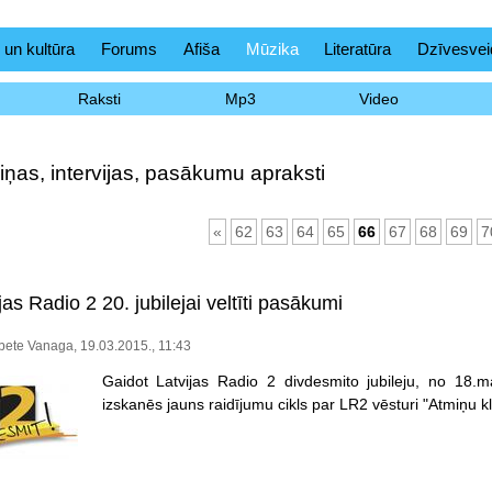
 un kultūra
Forums
Afiša
Mūzika
Literatūra
Dzīvesvei
Raksti
Mp3
Video
iņas, intervijas, pasākumu apraksti
«
62
63
64
65
66
67
68
69
7
jas Radio 2 20. jubilejai veltīti pasākumi
bete Vanaga, 19.03.2015., 11:43
Gaidot Latvijas Radio 2 divdesmito jubileju, no 18.m
izskanēs jauns raidījumu cikls par LR2 vēsturi "Atmiņu k