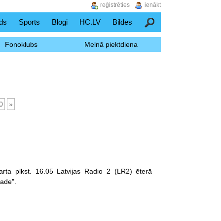
reģistrēties
ienākt
ds
Sports
Blogi
HC.LV
Bildes
Meklēšana
Fonoklubs
Melnā piektdiena
0
»
arta plkst. 16.05 Latvijas Radio 2 (LR2) ēterā
lade".