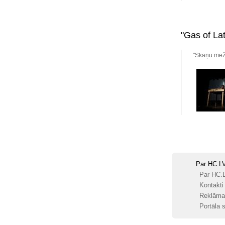
"Gas of La
"Skaņu mežs
Par HC.L
Par HC.
Kontakti
Reklāma
Portāla s