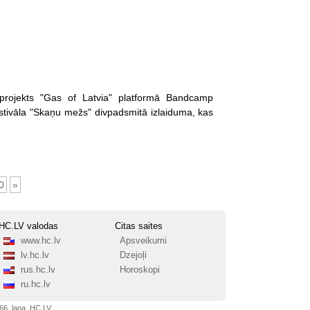
projekts "Gas of Latvia" platformā Bandcamp
estivāla "Skaņu mežs" divpadsmitā izlaiduma, kas
0
»
HC.LV valodas
Citas saites
www.hc.lv
Apsveikumi
lv.hc.lv
Dzejoļi
rus.hc.lv
Horoskopi
ru.hc.lv
66. lapa, HC.LV.