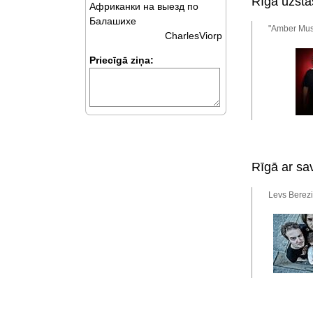
Rīgā uzstā
Африканки на выезд по
Балашихе
"Amber Mus
CharlesViorp
Priecīgā ziņa:
Rīgā ar sa
Levs Berezi