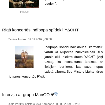
Legion".
IndyGo
Rīgā koncertēs indīpopa spīdekļi YΔCHT
Renāte Auziņa, 09.09.2009., 08:58
Indīpopā šobrīd nav daudz "karstāku"
vārdu kā Ņujorkas izdevniecības DFA
jaunie elki, elektro duets YΔCHT (viņi
uzstāj, ka nosaukums jāraksta ar
lielajiem burtiem), kas sava nupat
izdotā albuma See Mistery Lights tūres
ietvaros koncertēs Rīgā.
Intervija ar grupu ManGO
/6
Uldis Poriķis, asistēja Ieva Kampāne , 09.09.2009., 07:53