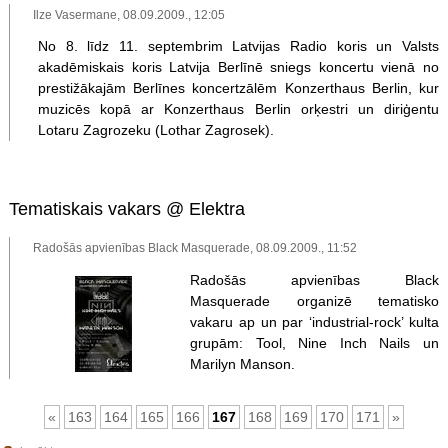
Ilze Vasermane, 08.09.2009., 12:05
No 8. līdz 11. septembrim Latvijas Radio koris un Valsts
akadēmiskais koris Latvija Berlīnē sniegs koncertu vienā no
prestižākajām Berlīnes koncertzālēm Konzerthaus Berlin, kur
muzicēs kopā ar Konzerthaus Berlin orķestri un diriģentu
Lotaru Zagrozeku (Lothar Zagrosek).
Tematiskais vakars @ Elektra
Radošās apvienības Black Masquerade, 08.09.2009., 11:52
Radošās apvienības Black
Masquerade organizē tematisko
vakaru ap un par ‘industrial-rock’ kulta
grupām: Tool, Nine Inch Nails un
Marilyn Manson.
«
163
164
165
166
167
168
169
170
171
»