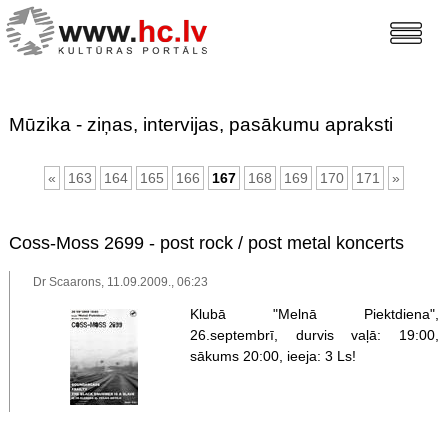
Mūzika - ziņas, intervijas, pasākumu apraksti
«
163
164
165
166
167
168
169
170
171
»
Coss-Moss 2699 - post rock / post metal koncerts
Dr Scaarons, 11.09.2009., 06:23
Klubā "Melnā Piektdiena",
26.septembrī, durvis vaļā: 19:00,
sākums 20:00, ieeja: 3 Ls!