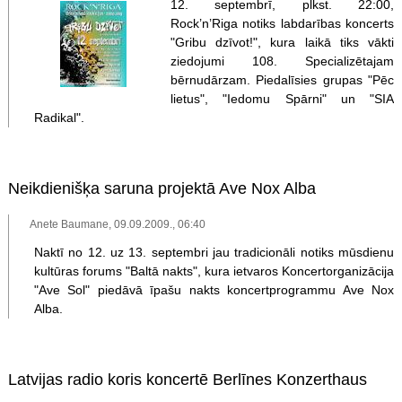
12. septembrī, plkst. 22:00,
Rock’n’Riga notiks labdarības koncerts
"Gribu dzīvot!", kura laikā tiks vākti
ziedojumi 108. Specializētajam
bērnudārzam. Piedalīsies grupas "Pēc
lietus", "Iedomu Spārni" un "SIA
Radikal".
Neikdienišķa saruna projektā Ave Nox Alba
Anete Baumane, 09.09.2009., 06:40
Naktī no 12. uz 13. septembri jau tradicionāli notiks mūsdienu
kultūras forums "Baltā nakts", kura ietvaros Koncertorganizācija
"Ave Sol" piedāvā īpašu nakts koncertprogrammu Ave Nox
Alba.
Latvijas radio koris koncertē Berlīnes Konzerthaus