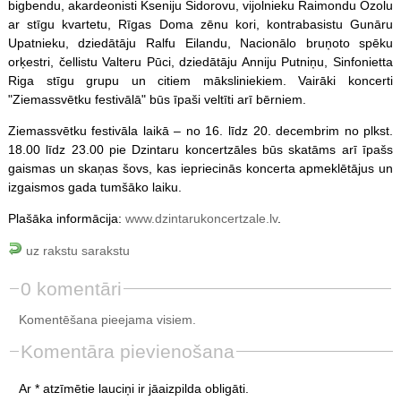
bigbendu, akardeonisti Kseniju Sidorovu, vijolnieku Raimondu Ozolu
ar stīgu kvartetu, Rīgas Doma zēnu kori, kontrabasistu Gunāru
Upatnieku, dziedātāju Ralfu Eilandu, Nacionālo bruņoto spēku
orķestri, čellistu Valteru Pūci, dziedātāju Anniju Putniņu, Sinfonietta
Riga stīgu grupu un citiem māksliniekiem. Vairāki koncerti
"Ziemassvētku festivālā" būs īpaši veltīti arī bērniem.
Ziemassvētku festivāla laikā – no 16. līdz 20. decembrim no plkst.
18.00 līdz 23.00 pie Dzintaru koncertzāles būs skatāms arī īpašs
gaismas un skaņas šovs, kas iepriecinās koncerta apmeklētājus un
izgaismos gada tumšāko laiku.
Plašāka informācija:
www.dzintarukoncertzale.lv
.
uz rakstu sarakstu
0 komentāri
Komentēšana pieejama visiem.
Komentāra pievienošana
Ar * atzīmētie lauciņi ir jāaizpilda obligāti.