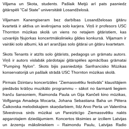
Viljama un Skota, students. Pašlaik Metjū arī pats pasniedz
ģitārspēli "Cal State" universitātē Losandželosā.
Viljamam Kanengiseram bez darbības Losandželosas ģitāru
kvartetā ir aktīva un ievērojama solo karjera. Viņš ir profesors USC
Thornton mūzikas skolā un viens no retajiem ģitāristiem, kas
uzvarējis Ņujorkas koncertmākslinieku ģildes konkursā. Viljamam ir
vairāki solo albumi, kā arī aranžijas solo ģitārai un ģitāru kvartetam.
Skots Tenants ir atzīts solo ģitārists, pedagogs un grāmatu autors.
Viņš ir autors vislabāk pārdotajai ģitār
spēles
apmācības grāmatai
"Pumping Nylon". Skots bijis pasniedzējs Sanfrancisko Mūzikas
konservatorijā un pašlaik strādā USC Thornton mūzikas skolā.
Pirmais Dzintaru koncertzāles "Ziemassvētku festivāls" klausītājiem
piedāvās krāšņu muzikālo programmu – sākot no šarmanti liegiem
franču šansoniem, Raimonda Paula un Gija Kančeli kino mūzikas,
Volfganga Amadeja Mocarta, Johana Sebastiana Baha un Pētera
Čaikovska melodiskajiem skaņdarbiem, līdz Arvo Perta un Valentīna
Silvestrova sirds mūzikai un Pareizticīgo Ziemassvētku nakts
apgarotajiem dziedājumiem. Koncertos tiksimies ar izciliem Latvijas
un ārzemju māksliniekiem – Raimondu Paulu, Latvijas Radio