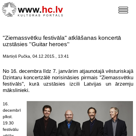
"Ziemassvētku festivāla" atklāšanas koncertā
uzstāsies ''Guitar heroes''
Mārtiņš Pučka, 04.12.2015., 13:41
No 16. decembra līdz 7. janvārim atjaunotajā vēsturiskajā
Dzintaru koncertzālē norisināsies pirmais "Ziemassvētku
festivāls", kurā uzstāsies izcili Latvijas un ārzemju
mākslinieki.
16.
decembrī
plkst.
19.30
festivālu
atklās