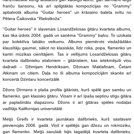
franču šansonu, kā arī spilgtākās kompozīcijas no "Grammy"
apbalvotā albuma ''Guitar heroes'' un krāsaino baleta svītu no
Pētera Čaikovska ''Riekstkoža''.
''Guitar heroes'' ir slavenais Losandželosas ģitāru kvarteta albums,
kas tika izdots 2004. gadā un saņēma "Grammy" balvu. To uzskata
par kolektīva labāko veikumu. Albums piemērots visdažādāko
klausītāju gaumei, sākot no klasiskās, līdz roka, popa, flamenko un
kantri mūzikas cienītājiem. Tas ir veltījums Losandželosas ģitāru
kvarteta dalībnieku etaloniem – ģitāristiem, kas ietekmējuši viņu
daiļradi – Džimijam Hendriksam, Džonam Maklafinam, Četam
Atkinam un citiem. Daļa no šī albuma kompozīcijām skanēs arī
koncertā Dzintaru koncertzālē.
Džons Dīrmens ir plaša profila ģitārists, kurš spēlē gan sambu un
flamenko, gan klasisko ģitāru. Viņam ir arī īpaša septiņu stīgu ģitāra
ar paplašinātu diapazonu. Džons ir arī ģitāras
spēles
nodaļas
vadītājs Kalifornijas universitātē.
Metjū Greifs ir kvarteta jaunākais dalībnieks, kurš sastāvam
pievienojās 2006. gadā. Viņš ir spēlējis gan džezu un rokmūziku,
gan flamenko. Metjū savulaik bijis tagadējā kvarteta dalībnieku,