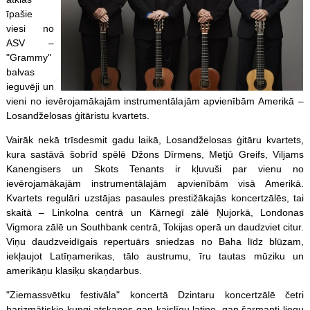
īpašie
viesi no
ASV –
"Grammy"
balvas
ieguvēji un
vieni no ievērojamākajām instrumentālajām apvienībām Amerikā –
Losandželosas ģitāristu kvartets.
Vairāk nekā trīsdesmit gadu laikā, Losandželosas ģitāru kvartets,
kura sastāvā šobrīd spēlē Džons Dīrmens, Metjū Greifs, Viljams
Kanengisers un Skots Tenants ir kļuvuši par vienu no
ievērojamākajām instrumentālajām apvienībām visā Amerikā.
Kvartets regulāri uzstājas pasaules prestižākajās koncertzālēs, tai
skaitā – Linkolna centrā un Kārnegī zālē Ņujorkā, Londonas
Vigmora zālē un Southbank centrā, Tokijas operā un daudzviet citur.
Viņu daudzveidīgais repertuārs sniedzas no Baha līdz blūzam,
iekļaujot Latīņamerikas, tālo austrumu, īru tautas mūziku un
amerikāņu klasiķu skaņdarbus.
"Ziemassvētku festivāla" koncertā Dzintaru koncertzālē četri
harizmātiskie kungi atskaņos gan kaislīgu latino, gan šarmanti liegu