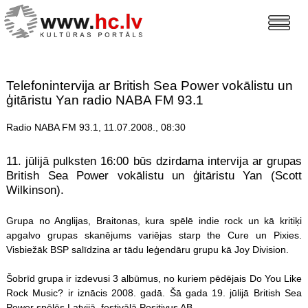
Telefonintervija ar British Sea Power vokālistu un
ģitāristu Yan radio NABA FM 93.1
Radio NABA FM 93.1, 11.07.2008., 08:30
11. jūlijā pulksten 16:00 būs dzirdama intervija ar grupas
British Sea Power vokālistu un ģitāristu Yan (Scott
Wilkinson).
Grupa no Anglijas, Braitonas, kura spēlē indie rock un kā kritiķi
apgalvo grupas skanējums variējas starp the Cure un Pixies.
Visbiežāk BSP salīdzina ar tādu leģendāru grupu kā Joy Division.
Šobrīd grupa ir izdevusi 3 albūmus, no kuriem pēdējais Do You Like
Rock Music? ir iznācis 2008. gadā. Šā gada 19. jūlijā British Sea
Power spēlēs Latvijā, festivālā Positivus AB