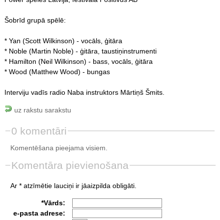
Šobrīd grupā spēlē:
* Yan (Scott Wilkinson) - vocāls, ģitāra
* Noble (Martin Noble) - ģitāra, taustiņinstrumenti
* Hamilton (Neil Wilkinson) - bass, vocāls, ģitāra
* Wood (Matthew Wood) - bungas
Interviju vadīs radio Naba instruktors Mārtiņš Šmits.
uz rakstu sarakstu
0 komentāri
Komentēšana pieejama visiem.
Komentāra pievienošana
Ar * atzīmētie lauciņi ir jāaizpilda obligāti.
*Vārds:
e-pasta adrese: