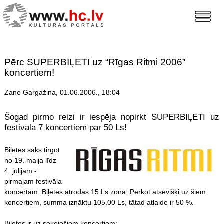
Pērc SUPERBIĻETI uz “Rīgas Ritmi 2006”
koncertiem!
Zane Gargažina, 01.06.2006., 18:04
Šogad pirmo reizi ir iespēja nopirkt SUPERBIĻETI uz
festivāla 7 koncertiem par 50 Ls!
Biļetes sāks tirgot
no 19. maija līdz
4. jūlijam -
pirmajam festivāla
koncertam. Biļetes atrodas 15 Ls zonā. Pērkot atsevišķi uz šiem
koncertiem, summa iznāktu 105.00 Ls, tātad atlaide ir 50 %.
Biļetes ir uz sekojošiem koncertiem: