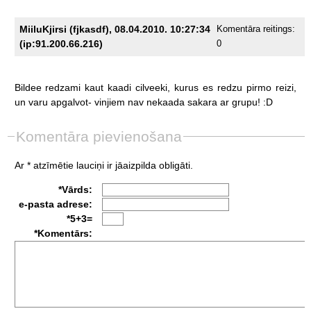
MiiluKjirsi (fjkasdf), 08.04.2010. 10:27:34
Komentāra reitings:
(ip:91.200.66.216)
0
Bildee
redzami
kaut
kaadi
cilveeki,
kurus
es
redzu
pirmo
reizi,
un
varu
apgalvot-
vinjiem
nav
nekaada
sakara
ar
grupu!
:D
Komentāra pievienošana
Ar * atzīmētie lauciņi ir jāaizpilda obligāti.
*Vārds:
e-pasta adrese:
*5+3=
*Komentārs: