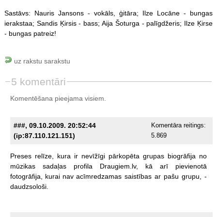
Sastāvs: Nauris Jansons - vokāls, ģitāra; Ilze Locāne - bungas
ierakstaa; Sandis Ķirsis - bass; Aija Šoturga - palīgdžeris; Ilze Ķirse
- bungas patreiz!
uz rakstu sarakstu
5 komentāri
Komentēšana pieejama visiem.
###, 09.10.2009. 20:52:44
Komentāra reitings:
(ip:87.110.121.151)
5.869
Preses
relīze,
kura
ir
nevīžīgi
pārkopēta
grupas
biogrāfija
no
mūzikas
sadaļas
profila
Draugiem.lv,
kā
arī
pievienotā
fotogrāfija,
kurai
nav
acīmredzamas
saistības
ar
pašu
grupu,
-
daudzsološi.