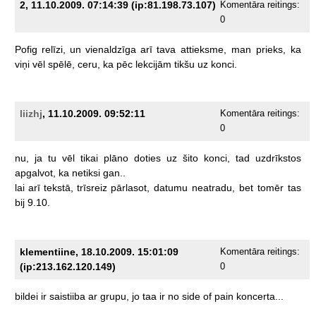
2, 11.10.2009. 07:14:39 (ip:81.198.73.107)
Komentāra reitings:
0
Pofig
relīzi,
un
vienaldzīga
arī
tava
attieksme,
man
prieks,
ka
viņi
vēl
spēlē,
ceru,
ka
pēc
lekcijām
tikšu
uz
konci.
liizhj
, 11.10.2009. 09:52:11
Komentāra reitings:
0
nu,
ja
tu
vēl
tikai
plāno
doties
uz
šito
konci,
tad
uzdrīkstos
apgalvot,
ka
netiksi
gan..
lai
arī
tekstā,
trīsreiz
pārlasot,
datumu
neatradu,
bet
tomēr
tas
bij
9.10.
klementiine, 18.10.2009. 15:01:09
Komentāra reitings:
(ip:213.162.120.149)
0
bildei
ir
saistiiba
ar
grupu,
jo
taa
ir
no
side
of
pain
koncerta...