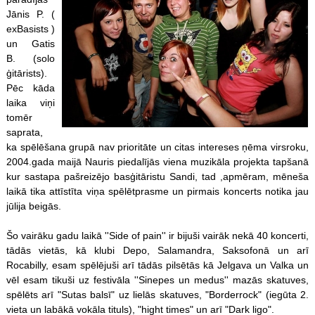
Jānis P. (
exBasists )
un Gatis
B. (solo
ģitārists).
Pēc kāda
laika viņi
tomēr
saprata,
ka spēlēšana grupā nav prioritāte un citas intereses ņēma virsroku,
2004.gada maijā Nauris piedalījās viena muzikāla projekta tapšanā
kur sastapa pašreizējo basģitāristu Sandi, tad ,apmēram, mēneša
laikā tika attīstīta viņa spēlētprasme un pirmais koncerts notika jau
jūlija beigās.
Šo vairāku gadu laikā ''Side of pain'' ir bijuši vairāk nekā 40 koncerti,
tādās vietās, kā klubi Depo, Salamandra, Saksofonā un arī
Rocabilly, esam spēlējuši arī tādās pilsētās kā Jelgava un Valka un
vēl esam tikuši uz festivāla ''Sinepes un medus'' mazās skatuves,
spēlēts arī "Sutas balsī" uz lielās skatuves, "Borderrock" (iegūta 2.
vieta un labākā vokāla tituls), "hight times" un arī "Dark ligo".