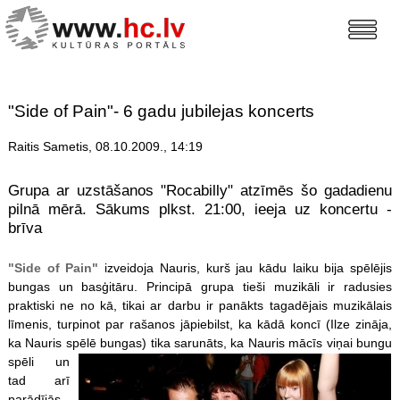
"Side of Pain"- 6 gadu jubilejas koncerts
Raitis Sametis, 08.10.2009., 14:19
Grupa ar uzstāšanos "Rocabilly" atzīmēs šo gadadienu
pilnā mērā. Sākums plkst. 21:00, ieeja uz koncertu -
brīva
"Side of Pain"
izveidoja Nauris, kurš jau kādu laiku bija spēlējis
bungas un basģitāru. Principā grupa tieši muzikāli ir radusies
praktiski ne no kā, tikai ar darbu ir panākts tagadējais muzikālais
līmenis, turpinot par rašanos jāpiebilst, ka kādā koncī (Ilze zināja,
ka Nauris spēlē bungas)
tika sarunāts, ka Nauris mācīs viņai bungu
spēli un
tad arī
parādījās