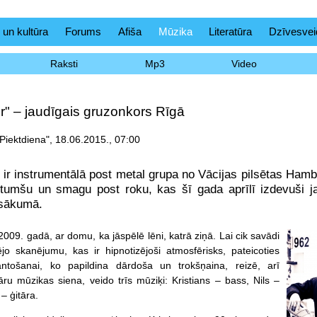
 un kultūra
Forums
Afiša
Mūzika
Literatūra
Dzīvesvei
Raksti
Mp3
Video
r" – jaudīgais gruzonkors Rīgā
Piektdiena", 18.06.2015., 07:00
 ir instrumentālā post metal grupa no Vācijas pilsētas Hamb
 tumšu un smagu post roku, kas šī gada aprīlī izdevuši 
sākumā.
009. gadā, ar domu, ka jāspēlē lēni, katrā ziņā. Lai cik savādi
ējo skanējumu, kas ir hipnotizējoši atmosfērisks, pateicoties
antošanai, ko papildina dārdoša un trokšņaina, reizē, arī
āru mūzikas siena, veido trīs mūziķi: Kristians – bass, Nils –
– ģitāra.