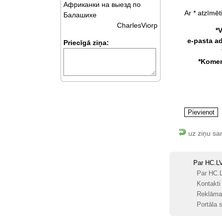
Африканки на выезд по
Ar * atzīmēti
Балашихе
CharlesViorp
*
e-pasta a
Priecīgā ziņa:
*Komen
uz ziņu sa
Par HC.L
Par HC.
Kontakti
Reklāma
Portāla s