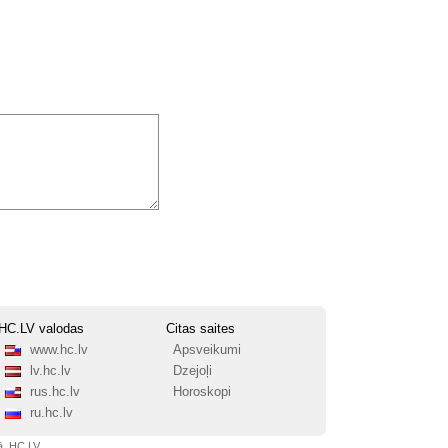
HC.LV valodas
Citas saites
www.hc.lv
Apsveikumi
lv.hc.lv
Dzejoļi
rus.hc.lv
Horoskopi
ru.hc.lv
ā, HC.LV.