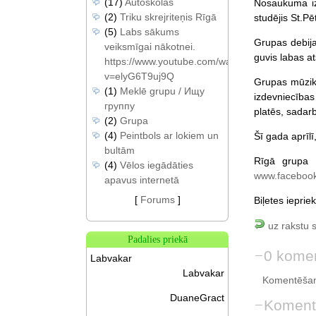
(17)
Autoskolas
Nosaukuma izv
(2)
Triku skrejriteņis Rīgā
studējis St.Pē
(5)
Labs sākums
Grupas debija
veiksmīgai nākotnei.
guvis labas a
https://www.youtube.com/watch?
v=elyG6T9uj9Q
Grupas mūzika
(1)
Meklē grupu / Ищу
izdevniecības
группу
platēs, sadarb
(2)
Grupa
(4)
Peintbols ar lokiem un
Šī gada aprīlī
bultām
Rīgā grupa v
(4)
Vēlos iegādāties
www.faceboo
apavus internetā
[
Forums
]
Biļetes iepri
uz rakstu 
Padalies priekā
0 komen
Labvakar
Labvakar
Komentēšan
DuaneGract
Koment