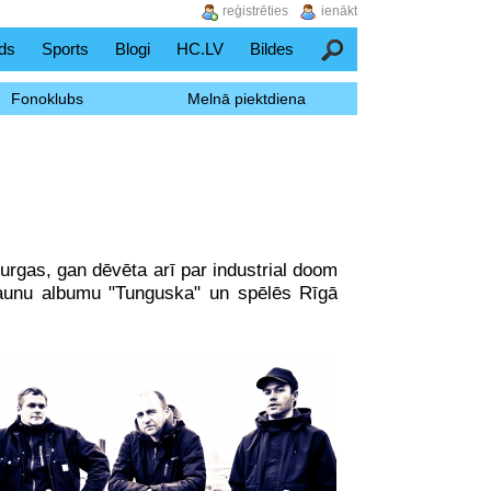
reģistrēties
ienākt
ds
Sports
Blogi
HC.LV
Bildes
Meklēšana
Fonoklubs
Melnā piektdiena
urgas, gan dēvēta arī par industrial doom
jaunu albumu "Tunguska" un spēlēs Rīgā