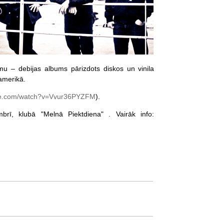
mu – debijas albums pārizdots diskos un vinila
ļamerikā.
e.com/watch?v=Vvur36PYZFM
).
brī, klubā "Melnā Piektdiena" . Vairāk info: