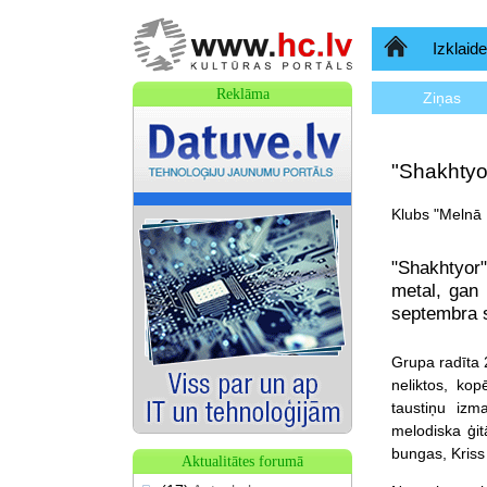
Sākumlapa
Izklaide
Reklāma
Ziņas
"Shakhtyo
Klubs "Melnā 
"Shakhtyor"
metal, gan
septembra 
Grupa radīta 2
neliktos, kop
taustiņu izm
melodiska ģit
bungas, Kriss 
Aktualitātes forumā