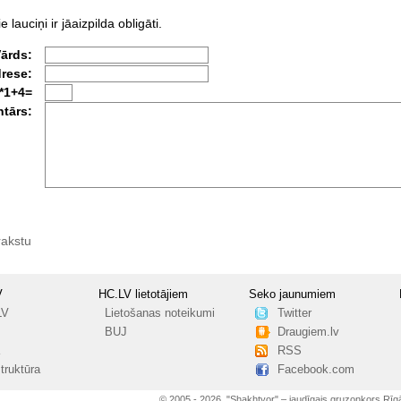
e lauciņi ir jāaizpilda obligāti.
Vārds:
drese:
*1+4=
tārs:
rakstu
V
HC.LV lietotājiem
Seko jaunumiem
LV
Lietošanas noteikumi
Twitter
BUJ
Draugiem.lv
RSS
truktūra
Facebook.com
© 2005 - 2026, "Shakhtyor" – jaudīgais gruzonkors Rīg