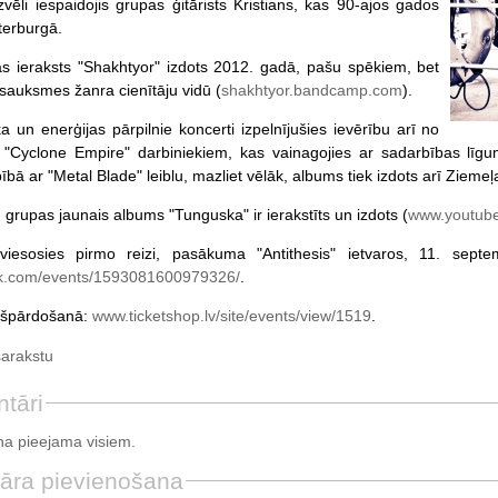
ēli iespaidojis grupas ģitārists Kristians, kas 90-ajos gados
terburgā.
s ieraksts "Shakhtyor" izdots 2012. gadā, pašu spēkiem, bet
tsauksmes žanra cienītāju vidū (
shakhtyor.bandcamp.com
).
 un enerģijas pārpilnie koncerti izpelnījušies ievērību arī no
 "Cyclone Empire" darbiniekiem, kas vainagojies ar sadarbības līgu
ībā ar "Metal Blade" leiblu, mazliet vēlāk, albums tiek izdots arī Zieme
, grupas jaunais albums "Tunguska" ir ierakstīts un izdots (
www.youtub
iesosies pirmo reizi, pasākuma "Antithesis" ietvaros, 11. septem
k.com/events/1593081600979326/
.
ekšpārdošanā:
www.ticketshop.lv/site/events/view/1519
.
sarakstu
tāri
a pieejama visiem.
āra pievienošana