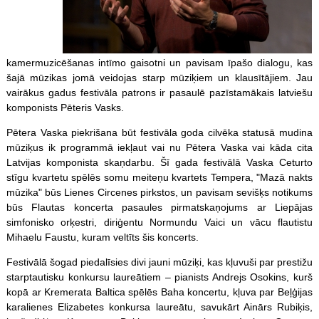
kamermuzicēšanas intīmo gaisotni un pavisam īpašo dialogu, kas
šajā mūzikas jomā veidojas starp mūziķiem un klausītājiem. Jau
vairākus gadus festivāla patrons ir pasaulē pazīstamākais latviešu
komponists Pēteris Vasks.
Pētera Vaska piekrišana būt festivāla goda cilvēka statusā mudina
mūziķus ik programmā iekļaut vai nu Pētera Vaska vai kāda cita
Latvijas komponista skaņdarbu. Šī gada festivālā Vaska Ceturto
stīgu kvartetu spēlēs somu meiteņu kvartets Tempera, "Mazā nakts
mūzika" būs Lienes Circenes pirkstos, un pavisam sevišķs notikums
būs Flautas koncerta pasaules pirmatskaņojums ar Liepājas
simfonisko orķestri, diriģentu Normundu Vaici un vācu flautistu
Mihaelu Faustu, kuram veltīts šis koncerts.
Festivālā šogad piedalīsies divi jauni mūziķi, kas kļuvuši par prestižu
starptautisku konkursu laureātiem – pianists Andrejs Osokins, kurš
kopā ar Kremerata Baltica spēlēs Baha koncertu, kļuva par Beļģijas
karalienes Elizabetes konkursa laureātu, savukārt Ainārs Rubiķis,