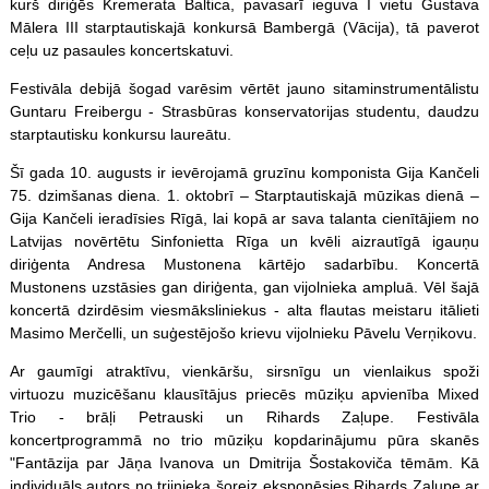
kurš diriģēs Kremerata Baltica, pavasarī ieguva I vietu Gustava
Mālera III starptautiskajā konkursā Bambergā (Vācija), tā paverot
ceļu uz pasaules koncertskatuvi.
Festivāla debijā šogad varēsim vērtēt jauno sitaminstrumentālistu
Guntaru Freibergu - Strasbūras konservatorijas studentu, daudzu
starptautisku konkursu laureātu.
Šī gada 10. augusts ir ievērojamā gruzīnu komponista Gija Kančeli
75. dzimšanas diena. 1. oktobrī – Starptautiskajā mūzikas dienā –
Gija Kančeli ieradīsies Rīgā, lai kopā ar sava talanta cienītājiem no
Latvijas novērtētu Sinfonietta Rīga un kvēli aizrautīgā igauņu
diriģenta Andresa Mustonena kārtējo sadarbību. Koncertā
Mustonens uzstāsies gan diriģenta, gan vijolnieka ampluā. Vēl šajā
koncertā dzirdēsim viesmāksliniekus - alta flautas meistaru itālieti
Masimo Merčelli, un suģestējošo krievu vijolnieku Pāvelu Verņikovu.
Ar gaumīgi atraktīvu, vienkāršu, sirsnīgu un vienlaikus spoži
virtuozu muzicēšanu klausītājus priecēs mūziķu apvienība Mixed
Trio - brāļi Petrauski un Rihards Zaļupe. Festivāla
koncertprogrammā no trio mūziķu kopdarinājumu pūra skanēs
"Fantāzija par Jāņa Ivanova un Dmitrija Šostakoviča tēmām. Kā
individuāls autors no trijnieka šoreiz eksponēsies Rihards Zaļupe ar