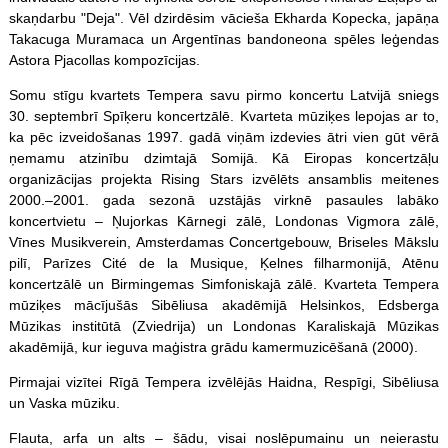
skaņdarbu "Deja". Vēl dzirdēsim vācieša Ekharda Kopecka, japāņa
Takacuga Muramaca un Argentīnas bandoneona
spēles
leģendas
Astora Pjacollas kompozīcijas.
Somu stīgu kvartets Tempera savu pirmo koncertu Latvijā sniegs
30. septembrī Spīķeru koncertzālē. Kvarteta mūziķes lepojas ar to,
ka pēc izveidošanas 1997. gadā viņām izdevies ātri vien gūt vērā
ņemamu atzinību dzimtajā Somijā. Kā Eiropas koncertzāļu
organizācijas projekta Rising Stars izvēlēts ansamblis meitenes
2000.–2001. gada sezonā uzstājās virknē pasaules labāko
koncertvietu – Ņujorkas Kārnegi zālē, Londonas Vigmora zālē,
Vīnes Musikverein, Amsterdamas Concertgebouw, Briseles Mākslu
pilī, Parīzes Cité de la Musique, Ķelnes filharmonijā, Atēnu
koncertzālē un Birmingemas Simfoniskajā zālē. Kvarteta Tempera
mūziķes mācījušās Sibēliusa akadēmijā Helsinkos, Edsberga
Mūzikas institūtā (Zviedrija) un Londonas Karaliskajā Mūzikas
akadēmijā, kur ieguva maģistra grādu kamermuzicēšanā (2000).
Pirmajai vizītei Rīgā Tempera izvēlējās Haidna, Respīgi, Sibēliusa
un Vaska mūziku.
Flauta, arfa un alts – šādu, visai noslēpumainu un neierastu