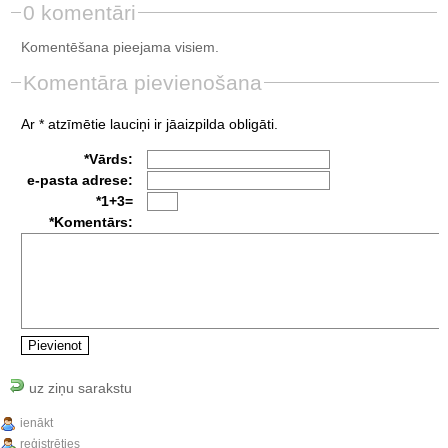
0 komentāri
Komentēšana pieejama visiem.
Komentāra pievienošana
Ar * atzīmētie lauciņi ir jāaizpilda obligāti.
*Vārds:
e-pasta adrese:
*1+3=
*Komentārs:
uz ziņu sarakstu
ienākt
reģistrēties