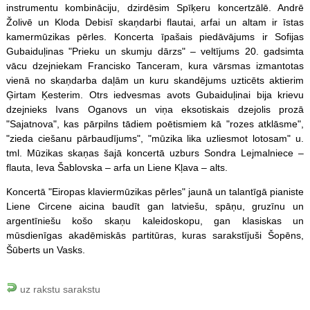
instrumentu kombināciju, dzirdēsim Spīķeru koncertzālē. Andrē
Žolivē un Kloda Debisī skaņdarbi flautai, arfai un altam ir īstas
kamermūzikas pērles. Koncerta īpašais piedāvājums ir Sofijas
Gubaiduļinas "Prieku un skumju dārzs" – veltījums 20. gadsimta
vācu dzejniekam Francisko Tanceram, kura vārsmas izmantotas
vienā no skaņdarba daļām un kuru skandējums uzticēts aktierim
Ģirtam Ķesterim. Otrs iedvesmas avots Gubaiduļinai bija krievu
dzejnieks Ivans Oganovs un viņa eksotiskais dzejolis prozā
"Sajatnova", kas pārpilns tādiem poētismiem kā "rozes atklāsme",
"zieda ciešanu pārbaudījums", "mūzika lika uzliesmot lotosam" u.
tml. Mūzikas skaņas šajā koncertā uzburs Sondra Lejmalniece –
flauta, Ieva Šablovska – arfa un Liene Kļava – alts.
Koncertā "Eiropas klaviermūzikas pērles" jaunā un talantīgā pianiste
Liene Circene aicina baudīt gan latviešu, spāņu, gruzīnu un
argentīniešu košo skaņu kaleidoskopu, gan klasiskas un
mūsdienīgas akadēmiskās partitūras, kuras sarakstījuši Šopēns,
Šūberts un Vasks.
uz rakstu sarakstu