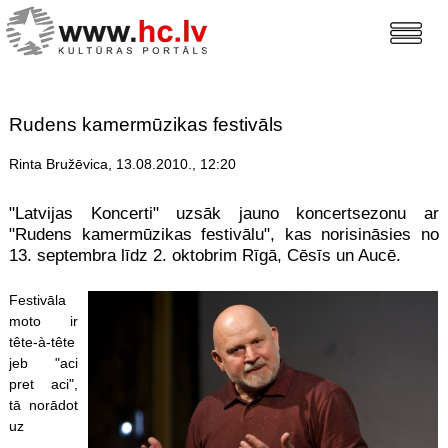
Rudens kamermūzikas festivāls
Rinta Bružēvica, 13.08.2010., 12:20
"Latvijas Koncerti" uzsāk jauno koncertsezonu ar
"Rudens kamermūzikas festivālu", kas norisināsies no
13. septembra līdz 2. oktobrim Rīgā, Cēsīs un Aucē.
Festivāla
moto ir
tête-à-tête
jeb "aci
pret aci",
tā norādot
uz