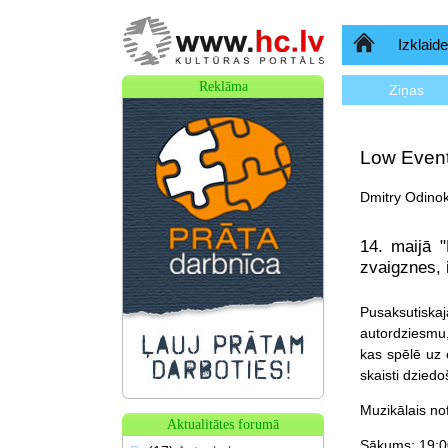
Sākumlapa
Izklaide
Reklāma
Ziņas
Low Even
Dmitry Odinok
14. maijā "
zvaigznes, 
Pusa
ksutiska
autordziesmu,
kas spēlē uz e
skaisti dzied
Muzikālais no
Aktualitātes forumā
Sākums: 19:0