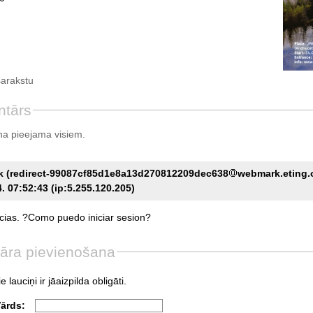
sarakstu
ntārs
a pieejama visiem.
k (redirect-99087cf85d1e8a13d270812209dec638
webmark.eting.o
. 07:52:43 (ip:5.255.120.205)
cias.
?Como
puedo
iniciar
sesion?
āra pievienošana
e lauciņi ir jāaizpilda obligāti.
Vārds: