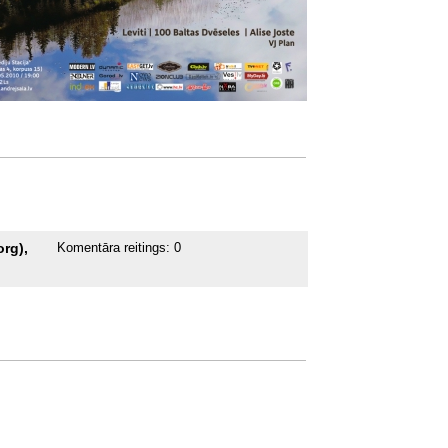
rg),
Komentāra reitings:
0