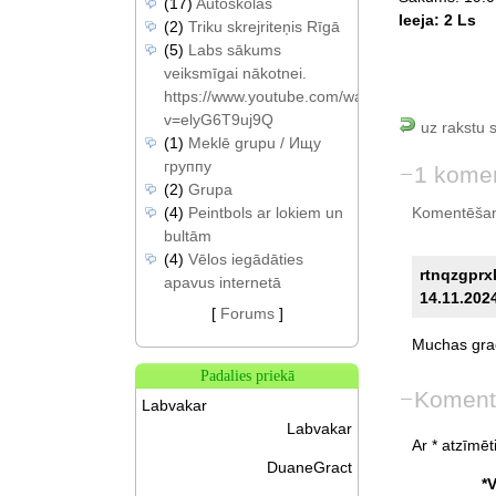
(17)
Autoskolas
Ieeja: 2 Ls
(2)
Triku skrejriteņis Rīgā
(5)
Labs sākums
veiksmīgai nākotnei.
https://www.youtube.com/watch?
v=elyG6T9uj9Q
uz rakstu 
(1)
Meklē grupu / Ищу
группу
1 kome
(2)
Grupa
Komentēšan
(4)
Peintbols ar lokiem un
bultām
(4)
Vēlos iegādāties
rtnqzgprx
apavus internetā
14.11.2024
[
Forums
]
Muchas
gra
Padalies priekā
Koment
Labvakar
Labvakar
Ar * atzīmēti
DuaneGract
*