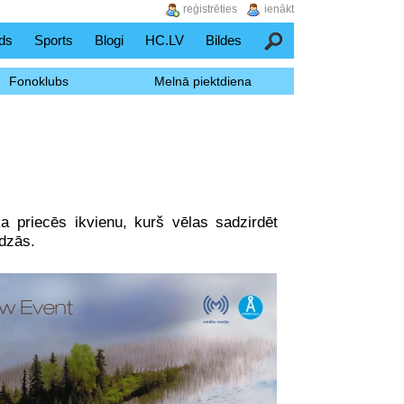
reģistrēties
ienākt
ds
Sports
Blogi
HC.LV
Bildes
Meklēšana
Fonoklubs
Melnā piektdiena
ka priecēs ikvienu, kurš vēlas sadzirdēt
dzās.