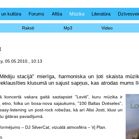
 un kultūra
Forums
Afiša
Mūzika
Literatūra
Dzīvesvei
Raksti
Mp3
Video
t
y, 05.05.2010., 10:13
Mēdiju stacijā" mierīga, harmoniska un ļoti skaista mūzi
ieklausīties klusumā un sajust sapņus, kas atrodas mums lī
jā koncertā vakara gaitā sastapsiet "Leviti", kuru mūzika ir
 etno, folka un bosa-nova sajaukums, "100 Baltas Dvēseles",
asy-listening un post-rock robežas, kā arī Alisi Josti, klusi un
ošu ģitāras pavadījumā.
formējums – DJ SilverCat, vizuālā atmosfēra – Vj Plan.
0