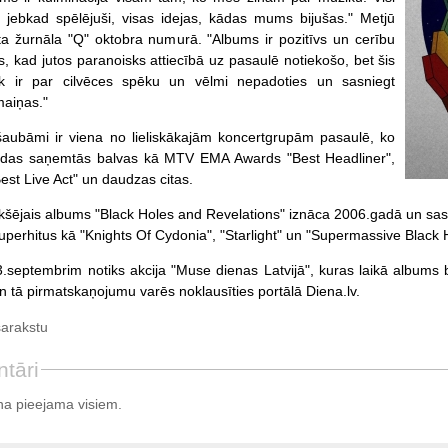
m jebkad spēlējuši, visas idejas, kādas mums bijušas." Metjū
ta žurnāla "Q" oktobra numurā. "Albums ir pozitīvs un cerību
iks, kad jutos paranoisks attiecībā uz pasaulē notiekošo, bet šis
k ir par cilvēces spēku un vēlmi nepadoties un sasniegt
maiņas."
aubāmi ir viena no lieliskākajām koncertgrupām pasaulē, ko
tādas saņemtās balvas kā MTV EMA Awards "Best Headliner",
est Live Act" un daudzas citas.
kšējais albums "Black Holes and Revelations" iznāca 2006.gadā un sasn
superhitus kā "Knights Of Cydonia", "Starlight" un "Supermassive Black 
3.septembrim notiks akcija "Muse dienas Latvijā", kuras laikā albums
n tā pirmatskaņojumu varēs noklausīties portālā Diena.lv.
sarakstu
tāri
a pieejama visiem.