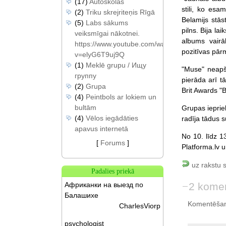
(17)
Autoskolas
stili, ko esa
(2)
Triku skrejriteņis Rīgā
Belamijs stās
(5)
Labs sākums
pilns. Bija la
veiksmīgai nākotnei.
albums vairā
https://www.youtube.com/watch?
pozitīvas pār
v=elyG6T9uj9Q
(1)
Meklē grupu / Ищу
"Muse" neapš
группу
pierāda arī 
(2)
Grupa
Brit Awards "B
(4)
Peintbols ar lokiem un
bultām
Grupas ieprie
(4)
Vēlos iegādāties
radīja tādus 
apavus internetā
No 10. līdz 1
[
Forums
]
Platforma.lv u
uz rakstu 
Padalies priekā
2 komen
Африканки на выезд по
Балашихе
Komentēšan
CharlesViorp
psychologist