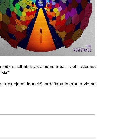
iedza Lielbritānijas albumu topa 1.vietu. Albums
Hole".
 būs pieejams iepriekšpārdošanā interneta vietnē