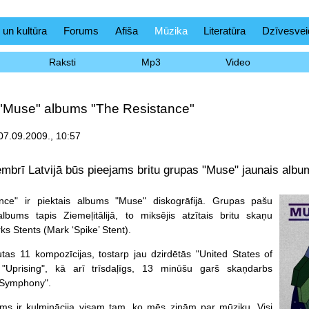
 un kultūra
Forums
Afiša
Mūzika
Literatūra
Dzīvesvei
Raksti
Mp3
Video
 "Muse" albums "The Resistance"
07.09.2009., 10:57
mbrī Latvijā būs pieejams britu grupas "Muse" jaunais albu
nce" ir piektais albums "Muse" diskogrāfijā. Grupas pašu
lbums tapis Ziemeļitālijā, to miksējis atzītais britu skaņu
ks Stents (Mark ‘Spike’ Stent).
tas 11 kompozīcijas, tostarp jau dzirdētās "United States of
"Uprising", kā arī trīsdaļīgs, 13 minūšu garš skaņdarbs
 Symphony".
ums ir kulminācija visam tam, ko mēs zinām par mūziku. Visi