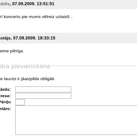
kārlis
, 07.09.2009. 13:51:51
rī
koncertu
pie
mums
vēlreiz
uztaisīt...
totājs, 07.09.2009. 18:33:15
laime
pilnīga.
āra pievienošana
e lauciņi ir jāaizpilda obligāti.
Vārds:
drese:
*4+0=
tārs: