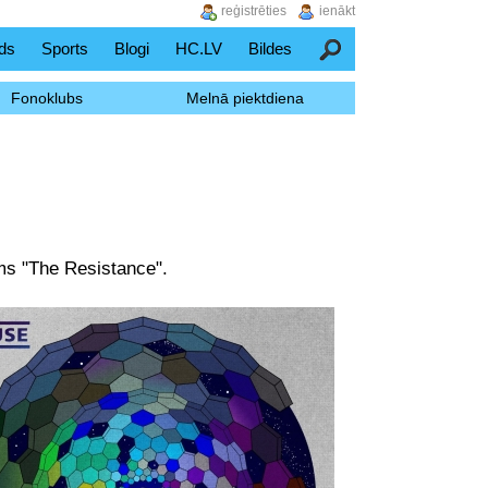
reģistrēties
ienākt
ds
Sports
Blogi
HC.LV
Bildes
Meklēšana
Fonoklubs
Melnā piektdiena
ms "The Resistance".