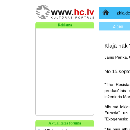
Sākumlapa
Izklaide
Reklāma
Ziņas
Klajā nāk
Jānis Penka, 
No 15.septe
"The Resista
producētais a
inženieris Mar
Albumā iekļau
Eurasia" un 
"Exogenesis:
Aktualitātes forumā
"Jaunais alb