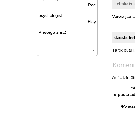
lieliskais 
Rae
psychologist
Varēja
jau
a
Eloy
Priecīgā ziņa:
dzēsts lie
Tā
tik
būtu
Koment
Ar * atzīmēti
*
e-pasta a
*Komen