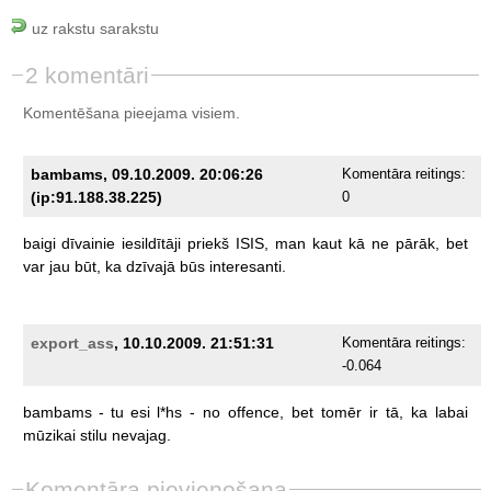
uz rakstu sarakstu
2 komentāri
Komentēšana pieejama visiem.
bambams, 09.10.2009. 20:06:26
Komentāra reitings:
(ip:91.188.38.225)
0
baigi
dīvainie
iesildītāji
priekš
ISIS,
man
kaut
kā
ne
pārāk,
bet
var
jau
būt,
ka
dzīvajā
būs
interesanti.
export_ass
, 10.10.2009. 21:51:31
Komentāra reitings:
-0.064
bambams
-
tu
esi
l*hs
-
no
offence,
bet
tomēr
ir
tā,
ka
labai
mūzikai
stilu
nevajag.
Komentāra pievienošana