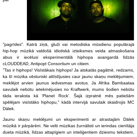
"pagrīdes". Katrā ziņā, gluži vai metodiska mūsdienu populārajā
hip-hop mūzikā valdošā idiotiskā izteiksmes veida atmaskošana
abus ir iecēlusi eksperimentālā hiphopa avangardā līdzās
cLOUDDEAD, Antipopt Consortium un citiem.
"Tas ir hiphops! Visīstākais hiphops! Ja atskatās pagātnē, redzams,
ka šī mūzika vēsturiski attīstījusies caur jaunu skaņu meklējumiem,
meklējot arvien jaunus iedvesmas avotus. Ja Afrika Bambaataa
savulaik nebūtu ietekmējusies no Kraftwerk, mums šodien nebūtu
tāda ieraksta kā ‘Planet Rock’. Šajā izpratnē mēs patiešām
spēlējam visīstāko hiphopu," kādā intervijā savulaik skaidrojis MC
Dälek.
Jaunu skaņu meklējumi un eksperimenti ar atrastajām Dälek
mūzikā ir pārpārēm. Ne velti mūzikas žurnālisti un ierindas cienītāja
dueta mūzikā, līdzas attapīgiem un inteliģentiem dziesmu tekstiem,