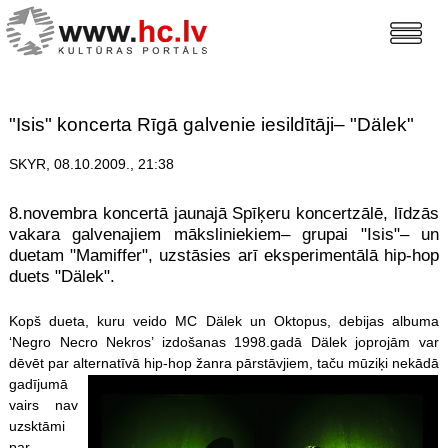
"Isis" koncerta Rīgā galvenie iesildītāji– "Dälek"
SKYR, 08.10.2009., 21:38
8.novembra koncertā jaunajā Spīķeru koncertzālē, līdzās
vakara galvenajiem māksliniekiem– grupai "Isis"– un
duetam "Mamiffer", uzstāsies arī eksperimentālā hip-hop
duets "Dälek".
Kopš dueta, kuru veido MC Dälek un Oktopus, debijas albuma
‘Negro Necro Nekros’ izdošanas 1998.gadā Dälek joprojām var
dēvēt par alternatīvā hip-hop žanra pār
stāvjiem, taču mūziķi nekādā
gadījumā
vairs nav
uzsktāmi
par