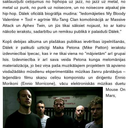
saklausījuši ceļojumus no hiphopa uz jazz, no jazz uz metal, no
metal uz punk, no punk uz noisecore, un no noisecore atpakaļ pie
hip-hop. Dälek oficiālā biogrāfija mudina: "Iedomājieties My Bloody
Valentine + Tool + agrīnie Wu-Tang Clan komobinācijā ar Massive
Attack un Aphex Twin, un jūs tikai sāksiet nojaust, ko ar katru
nākošo ierakstu, sadarbību un remiksu publikā ir palaiduši Dälek."
Kopš debijas albuma un plašākas publikas ievērības izpelnīšanās,
Dälek ir palikuši uzticīgi Maika Petona (Mike Patton) ierakstu
izdevniecībai Ipecac, kas ir ne tikai viena no "mājvietām" arī grupai
Isis. Izdevniecība ir arī sava veida Petona kunga melomānijas
materializācija, jo bez viņa paša muzikālajiem projektiem tā apvieno
visdažādāko mūsdienu ekperimentālās mūzikas žanru pārstāvjus –
leģendāro filmu skaņu celiņu komponistu un diriģentu Ennio
Morikoni (Ennio Morricone), vācu elektroniskās mūzikas duetu
Mouse
On
Mars,