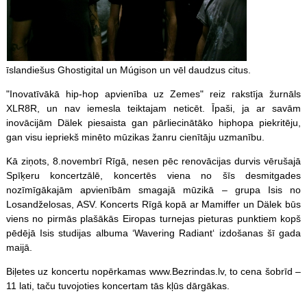
īslandiešus Ghostigital un Múgison un vēl daudzus citus.
"Inovatīvākā hip-hop apvienība uz Zemes" reiz rakstīja žurnāls
XLR8R, un nav iemesla teiktajam neticēt. Īpaši, ja ar savām
inovācijām Dälek piesaista gan pārliecinātāko hiphopa piekritēju,
gan visu iepriekš minēto mūzikas žanru cienītāju uzmanību.
Kā ziņots, 8.novembrī Rīgā, nesen pēc renovācijas durvis vērušajā
Spīķeru koncertzālē, koncertēs viena no šīs desmitgades
nozīmīgākajām apvienībām smagajā mūzikā – grupa Isis no
Losandželosas, ASV. Koncerts Rīgā kopā ar Mamiffer un Dälek būs
viens no pirmās plašākās Eiropas turnejas pieturas punktiem kopš
pēdējā Isis studijas albuma ‘Wavering Radiant‘ izdošanas šī gada
maijā.
Biļetes uz koncertu nopērkamas www.Bezrindas.lv, to cena šobrīd –
11 lati, taču tuvojoties koncertam tās kļūs dārgākas.