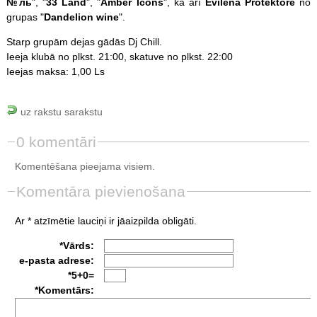
№ль
", "
33 Land
", "
Amber Icons
", kā arī
Evilena Protektore
no
grupas "
Dandelion wine
".
Starp grupām dejas gādās Dj Chill.
Ieeja klubā no plkst. 21:00, skatuve no plkst. 22:00
Ieejas maksa: 1,00 Ls
uz rakstu sarakstu
0 komentāri
Komentēšana pieejama visiem.
Komentāra pievienošana
Ar * atzīmētie lauciņi ir jāaizpilda obligāti.
*Vārds:
e-pasta adrese:
*5+0=
*Komentārs: