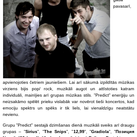
pavasarī,
apvienojoties četriem jauniešiem. Lai arī sākumā izpildītās mūzikas
virziens bijis pop/ rock, muzikāli augot un attīstoties katram
individuāli, mainījies arī grupas mūzikas stils. "Predict" enerģiju un
neizsakāmo spēlēt prieku vislabāk var novērot tieši koncertos, kad
emociju spektrs un spēks ir tik liels, lai vienaldzīgu neatstātu
nevienu.
Grupu "Predict" sestajā dzimšanas dienā muzikāli sveiks arī draugu
grupas – "
Sirius
", "
The Snips
", "
12,99
", "
Gradiola
", "
Позиция