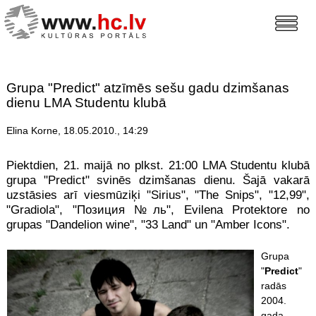
Grupa "Predict" atzīmēs sešu gadu dzimšanas
dienu LMA Studentu klubā
Elina Korne, 18.05.2010., 14:29
Piektdien, 21. maijā no plkst. 21:00 LMA Studentu klubā
grupa "Predict" svinēs dzimšanas dienu. Šajā vakarā
uzstāsies arī viesmūziķi "Sirius", "The Snips", "12,99",
"Gradiola", "Позиция №ль", Evilena Protektore no
grupas "Dandelion wine", "33 Land" un "Amber Icons".
Grupa
"
Predict
"
radās
2004.
gada