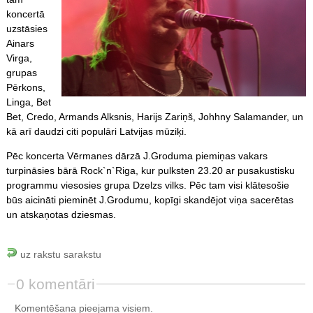
koncertā
uzstāsies
Ainars
Virga,
grupas
Pērkons,
Linga, Bet
Bet, Credo, Armands Alksnis, Harijs Zariņš, Johhny Salamander, un
kā arī daudzi citi populāri Latvijas mūziķi.
Pēc koncerta Vērmanes dārzā J.Groduma piemiņas vakars
turpināsies bārā Rock`n`Riga, kur pulksten 23.20 ar pusakustisku
programmu viesosies grupa Dzelzs vilks. Pēc tam visi klātesošie
būs aicināti pieminēt J.Grodumu, kopīgi skandējot viņa sacerētas
un atskaņotas dziesmas.
uz rakstu sarakstu
0 komentāri
Komentēšana pieejama visiem.