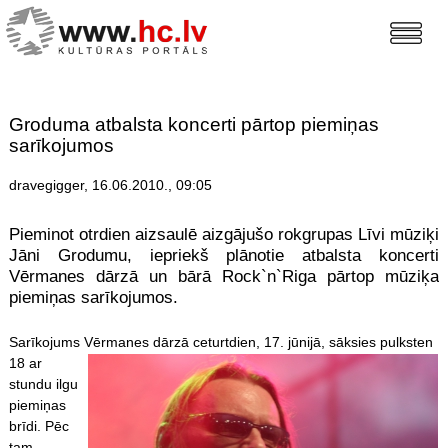
Groduma atbalsta koncerti pārtop piemiņas
sarīkojumos
dravegigger, 16.06.2010., 09:05
Pieminot otrdien aizsaulē aizgājušo rokgrupas Līvi mūziķi
Jāni Grodumu, iepriekš plānotie atbalsta koncerti
Vērmanes dārzā un bārā Rock`n`Riga pārtop mūziķa
piemiņas sarīkojumos.
Sarīkojums Vērmanes dārzā ceturt
dien, 17. jūnijā, sāksies pulksten
18 ar
stundu ilgu
piemiņas
brīdi. Pēc
tam