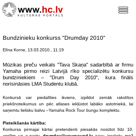
Bundzinieku konkurss "Drumday 2010"
Elīna Korne, 13.03.2010., 11:19
Mūzikas preču veikals "Tava Skaņa" sadarbībā ar firmu
Yamaha pirmo reizi Latvijā rīko specializētu konkursu
bundziniekiem – "Drum Day 2010", kura fināls
norisināsies LMA Studentu klubā.
Konkursā var piedalīties ikviens, izpildot zemāk rakstītos
priekšnoteikumus un pēc atlases iekļūstot labāko astotniekā, lai
saņemtu lielisku balvu –Yamaha Rock Tour bungu komplektu.
Pieteikšanās kārtība:
Konkursa pirmajai kārtai pretendenti piesakās nosūtot līdz 10.
aprīlim uz e-pastu
drumday@yoursound.lv
savu ierakstu mp3