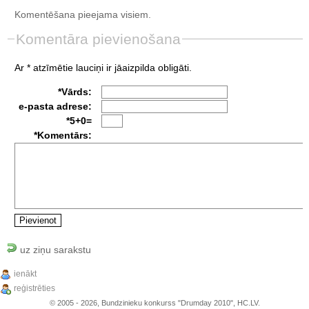
Komentēšana pieejama visiem.
Komentāra pievienošana
Ar * atzīmētie lauciņi ir jāaizpilda obligāti.
*Vārds:
e-pasta adrese:
*5+0=
*Komentārs:
uz ziņu sarakstu
ienākt
reģistrēties
© 2005 - 2026, Bundzinieku konkurss "Drumday 2010", HC.LV.