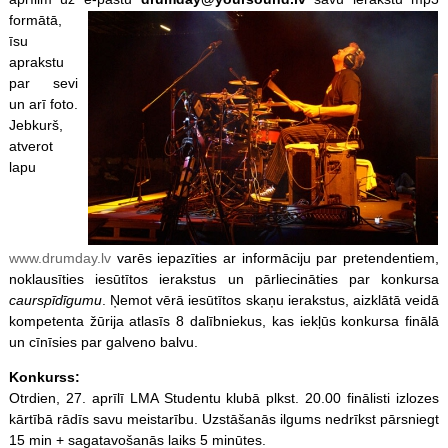
formātā,
īsu
aprakstu
par sevi
un arī foto.
Jebkurš,
atverot
lapu
www.drumday.lv
varēs iepazīties ar informāciju par pretendentiem,
noklausīties iesūtītos ierakstus un pārliecināties par konkursa
caurspīdīgumu
. Ņemot vērā iesūtītos skaņu ierakstus, aizklātā veidā
kompetenta žūrija atlasīs 8 dalībniekus, kas iekļūs konkursa finālā
un cīnīsies par galveno balvu.
Konkurss:
Otrdien, 27. aprīlī LMA Studentu klubā plkst. 20.00 finālisti izlozes
kārtībā rādīs savu meistarību. Uzstāšanās ilgums nedrīkst pārsniegt
15 min + sagatavošanās laiks 5 minūtes.