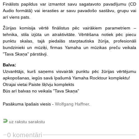
Finālists papildus var izmantot savu sagatavoto pavadījumu (CD
Audio formātā) vai ierasties ar savu pavadošo sastāvu, grupu vai
arī viens pats.
Žūrijas komisija vērtē finālistus pēc vairākiem parametriem –
tehnika, stila izjūta un atraktivitāte. Vērtēšana notiek pēc piecu
punktu skalas, tajā piedalās starptautiska žūrija, profesionāli
bundzinieki un mūziķi, firmas Yamaha un mūzikas preču veikala
"Tava Skaņa" pārstāvji.
Balva:
Uzvarētājs, kurš saņems visvairāk punktu pēc žūrijas vērtējumu
apkopošanas, iegūs savā īpašumā Yamaha Rocktour komplektu!
Otrajai vietai Paiste šķīvju komplekts
Būs arī balvas no veikala "Tava Skaņa"
Pasākuma īpašais viesis -
Wolfgang Haffner
.
uz rakstu sarakstu
0 komentāri