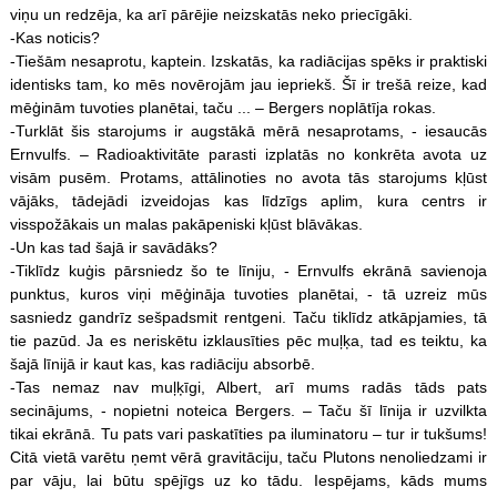
viņu un redzēja, ka arī pārējie neizskatās neko priecīgāki.
-Kas noticis?
-Tiešām nesaprotu, kaptein. Izskatās, ka radiācijas spēks ir praktiski
identisks tam, ko mēs novērojām jau iepriekš. Šī ir trešā reize, kad
mēģinām tuvoties planētai, taču ... – Bergers noplātīja rokas.
-Turklāt šis starojums ir augstākā mērā nesaprotams, - iesaucās
Ernvulfs. – Radioaktivitāte parasti izplatās no konkrēta avota uz
visām pusēm. Protams, attālinoties no avota tās starojums kļūst
vājāks, tādejādi izveidojas kas līdzīgs aplim, kura centrs ir
visspožākais un malas pakāpeniski kļūst blāvākas.
-Un kas tad šajā ir savādāks?
-Tiklīdz kuģis pārsniedz šo te līniju, - Ernvulfs ekrānā savienoja
punktus, kuros viņi mēģināja tuvoties planētai, - tā uzreiz mūs
sasniedz gandrīz sešpadsmit rentgeni. Taču tiklīdz atkāpjamies, tā
tie pazūd. Ja es neriskētu izklausīties pēc muļķa, tad es teiktu, ka
šajā līnijā ir kaut kas, kas radiāciju absorbē.
-Tas nemaz nav muļķīgi, Albert, arī mums radās tāds pats
secinājums, - nopietni noteica Bergers. – Taču šī līnija ir uzvilkta
tikai ekrānā. Tu pats vari paskatīties pa iluminatoru – tur ir tukšums!
Citā vietā varētu ņemt vērā gravitāciju, taču Plutons nenoliedzami ir
par vāju, lai būtu spējīgs uz ko tādu. Iespējams, kāds mums