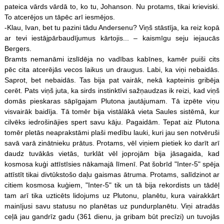
pateica vārds vārdā to, ko tu, Johanson. Nu protams, tikai krieviski.
To atcerējos un tāpēc arī iesmējos.
-Klau, Ivan, bet tu pazini tādu Andersenu? Viņš stāstīja, ka reiz kopā
ar tevi iestājpārbaudījumus kārtojis... – kaismīgu seju iejaucās
Bergers.
Bramts nemanāmi izslīdēja no vadības kabīnes, kamēr puiši cits
pēc cita atcerējās vecos laikus un draugus. Labi, ka viņi nebaidās.
Saprot, bet nebaidās. Tas bija pat vairāk, nekā kapteinis gribēja
cerēt. Pats viņš juta, ka sirds instinktīvi sažņaudzas ik reizi, kad viņš
domās pieskaras sāpīgajam Plutona jautājumam. Tā izpēte viņu
visvairāk baidīja. Tā tomēr bija vistālākā vieta Saules sistēmā, kur
cilvēks iedrošinājies spert savu kāju. Pagaidām. Tepat aiz Plutona
tomēr pletās neaprakstāmi plaši medību lauki, kuri jau sen notvēruši
savā varā zinātnieku prātus. Protams, vēl viņiem pietiek ko darīt arī
daudz tuvākās vietās, turklāt vēl joprojām bija jāsagaida, kad
kosmosa kuģi attīstīsies nākamajā līmenī. Pat šobrīd "Inter-5" spēja
attīstīt tikai divtūkstošo daļu gaismas ātruma. Protams, salīdzinot ar
citiem kosmosa kuģiem, "Inter-5" tik un tā bija rekordists un tādēļ
tam arī tika uzticēts lidojums uz Plutonu, planētu, kura vairakkārt
mainījusi savu statusu no planētas uz pundurplanētu. Viņi atradās
ceļā jau gandrīz gadu (361 dienu, ja gribam būt precīzi) un tuvojās