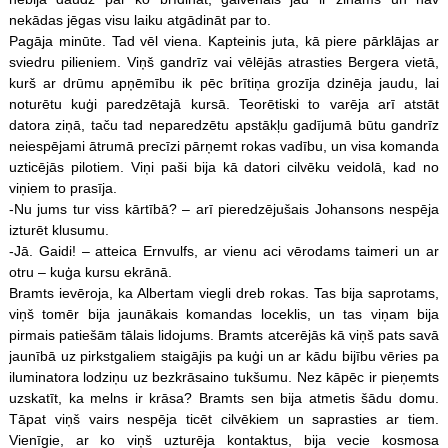
nekādas jēgas visu laiku atgādināt par to.
Pagāja minūte. Tad vēl viena. Kapteinis juta, kā piere pārklājas ar
sviedru pilieniem. Viņš gandrīz vai vēlējās atrasties Bergera vietā,
kurš ar drūmu apņēmību ik pēc brītiņa grozīja dzinēja jaudu, lai
noturētu kuģi paredzētajā kursā. Teorētiski to varēja arī atstāt
datora ziņā, taču tad neparedzētu apstākļu gadījumā būtu gandrīz
neiespējami ātrumā precīzi pārņemt rokas vadību, un visa komanda
uzticējās pilotiem. Viņi paši bija kā datori cilvēku veidolā, kad no
viņiem to prasīja.
-Nu jums tur viss kārtībā? – arī pieredzējušais Johansons nespēja
izturēt klusumu.
-Jā. Gaidi! – atteica Ernvulfs, ar vienu aci vērodams taimeri un ar
otru – kuģa kursu ekrānā.
Bramts ievēroja, ka Albertam viegli dreb rokas. Tas bija saprotams,
viņš tomēr bija jaunākais komandas loceklis, un tas viņam bija
pirmais patiešām tālais lidojums. Bramts atcerējās kā viņš pats savā
jaunībā uz pirkstgaliem staigājis pa kuģi un ar kādu bijību vēries pa
iluminatora lodziņu uz bezkrāsaino tukšumu. Nez kāpēc ir pieņemts
uzskatīt, ka melns ir krāsa? Bramts sen bija atmetis šādu domu.
Tāpat viņš vairs nespēja ticēt cilvēkiem un saprasties ar tiem.
Vienīgie, ar ko viņš uzturēja kontaktus, bija vecie kosmosa