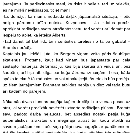
jautājumu. Ja pārliecināsiet mani, ka risks ir neliels, tad uz priekšu,
es ne mirkli nevilcināšos, ticiet man!
-Es domāju, ka mums nedaudz dziļāk jāpaanalizē situācija, - pēc
neilga pārdomu brīža noteica Kuzņecovs. - Ja izdotos precīzi
aprēķināt radiācijas avota atrašanās vietu, tad varētu arī domāt par
iespēju to apiet, kā ieteica Alberts.
-Tad dariet tā! Bet līdz tam centieties turēties no tā pa gabalu! –
Bramts norādīja.
Kapteinis jau iekšēji juta, ka Bergers viņam velta pāris šaubīgus
skatienus. Protams, kaut kad viņam būs jāpastāsta par ceļā
sastapto matērijas deformāciju, kas bija skārusi arī viņus un, bez
šaubām, arī bija atbildīga par kuģa ātruma izmaiņām. Tiesa, kāda
spēka ietekmē tā radusies un vai atpakaļceļā tās efekts būs pretējs-
uz šiem jautājumiem Bramtam atbildes nebija un diez vai tāda būtu
arī kādam no pārējiem.
Nākamās divas stundas pagāja kuģim dreifējot no vienas puses uz
otru, lai varētu precīzāk novērtēt uztverto radiācijas plūsmu. Bramts
savu padoto darbā nejaucās, bet apsēdies nostāk pētīja kuģa
automātiskos izrakstus un mēģināja atrast tur kādu atbildi uz
saviem jautājumiem. Taču viņa pūliņi nevainagojās ar panākumiem.
Arī šie izraksti spītīgi apstiprināja, ka kuģis pēdējos trīs mēnešus