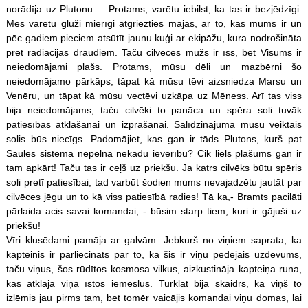
norādīja uz Plutonu. – Protams, varētu iebilst, ka tas ir bezjēdzīgi.
Mēs varētu gluži mierīgi atgriezties mājās, ar to, kas mums ir un
pēc gadiem pieciem atsūtīt jaunu kuģi ar ekipāžu, kura nodrošināta
pret radiācijas draudiem. Taču cilvēces mūžs ir īss, bet Visums ir
neiedomājami plašs. Protams, mūsu dēli un mazbērni šo
neiedomājamo pārkāps, tāpat kā mūsu tēvi aizsniedza Marsu un
Venēru, un tāpat kā mūsu vectēvi uzkāpa uz Mēness. Arī tas viss
bija neiedomājams, taču cilvēki to panāca un spēra soli tuvāk
patiesības atklāšanai un izprašanai. Salīdzinājumā mūsu veiktais
solis būs niecīgs. Padomājiet, kas gan ir tāds Plutons, kurš pat
Saules sistēmā nepelna nekādu ievērību? Cik liels plašums gan ir
tam apkārt! Taču tas ir ceļš uz priekšu. Ja katrs cilvēks būtu spēris
soli pretī patiesībai, tad varbūt šodien mums nevajadzētu jautāt par
cilvēces jēgu un to kā viss patiesībā radies! Tā ka,- Bramts pacilāti
pārlaida acis savai komandai, - būsim starp tiem, kuri ir gājuši uz
priekšu!
Vīri klusēdami pamāja ar galvām. Jebkurš no viņiem saprata, ka
kapteinis ir pārliecināts par to, ka šis ir viņu pēdējais uzdevums,
taču viņus, šos rūdītos kosmosa vilkus, aizkustināja kapteiņa runa,
kas atklāja viņa īstos iemeslus. Turklāt bija skaidrs, ka viņš to
izlēmis jau pirms tam, bet tomēr vaicājis komandai viņu domas, lai