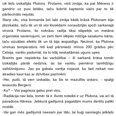
cik liels izskatījās Plutons. Protams, viņš zināja, ka pat Mēness ir
gandrīz uz pusi lielāks, taču šobrīd kapteinis vairs par to tik
pārliecināts nejutās.
Starp citu, visa komanda ļoti labi zināja kādā krāsā Plutonam bija
jāizskatās, taču tik un tā viņi klusēdami noraudzījās spoži sarkanajā
virsmā. Protams, šo nokrāsu radīja tikai slāpekļa un metāna
organiskie savienojumi, un zem tiem slēpās milzīga sasalumu kārta,
taču vizuālais efekts tik un tā bija iespaidīgs. Nezinot, ka Plutona
virsmas temperatūra reti kad pārsniedz mīnus 200 grādus pēc
Celsija, varētu padomāt, ka to klāj neskaitāmas uguns upes.
Bramts gan nepiekrita šai varbūtībai – šī sarkanā krāsa tomēr
izskatījās pārāk nedzīva, lai tai varētu piemērot tamlīdzīgu
salīdzinājumu. Jau pa gabalu varēja nojaust, ka šeit nekad nav
atradies kaut kas ar dzīvības pazīmēm
-Hei, puiši, tā vien izskatās, ka šis te mazulītis izstaro, - spalgi
iesaucās Bergers.
-Ko? – Visi pagrieza galvu pret viņu.
-Radiācija nav liela, tomēr tā ir. Avots noteikti ir uz Plutona, vai arī tā
pavadoņa Hāresa. Jebkurā gadījumā pagaidām mums derētu palikt
nostāk.
-Vai gan mēs gadījumā neesam par tālu, lai kuģi sasniegtu jelkāds