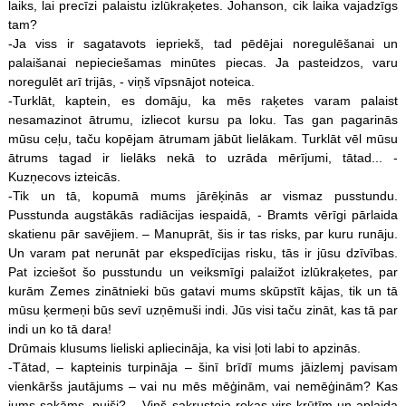
laiks, lai precīzi palaistu izlūkraķetes. Johanson, cik laika vajadzīgs
tam?
-Ja viss ir sagatavots iepriekš, tad pēdējai noregulēšanai un
palaišanai nepieciešamas minūtes piecas. Ja pasteidzos, varu
noregulēt arī trijās, - viņš vīpsnājot noteica.
-Turklāt, kaptein, es domāju, ka mēs raķetes varam palaist
nesamazinot ātrumu, izliecot kursu pa loku. Tas gan pagarinās
mūsu ceļu, taču kopējam ātrumam jābūt lielākam. Turklāt vēl mūsu
ātrums tagad ir lielāks nekā to uzrāda mērījumi, tātad... -
Kuzņecovs izteicās.
-Tik un tā, kopumā mums jārēķinās ar vismaz pusstundu.
Pusstunda augstākās radiācijas iespaidā, - Bramts vērīgi pārlaida
skatienu pār savējiem. – Manuprāt, šis ir tas risks, par kuru runāju.
Un varam pat nerunāt par ekspedīcijas risku, tās ir jūsu dzīvības.
Pat izciešot šo pusstundu un veiksmīgi palaižot izlūkraķetes, par
kurām Zemes zinātnieki būs gatavi mums skūpstīt kājas, tik un tā
mūsu ķermeņi būs sevī uzņēmuši indi. Jūs visi taču zināt, kas tā par
indi un ko tā dara!
Drūmais klusums lieliski apliecināja, ka visi ļoti labi to apzinās.
-Tātad, – kapteinis turpināja – šinī brīdī mums jāizlemj pavisam
vienkāršs jautājums – vai nu mēs mēģinām, vai nemēģinām? Kas
jums sakāms, puiši? – Viņš sakrustoja rokas virs krūtīm un aplaida