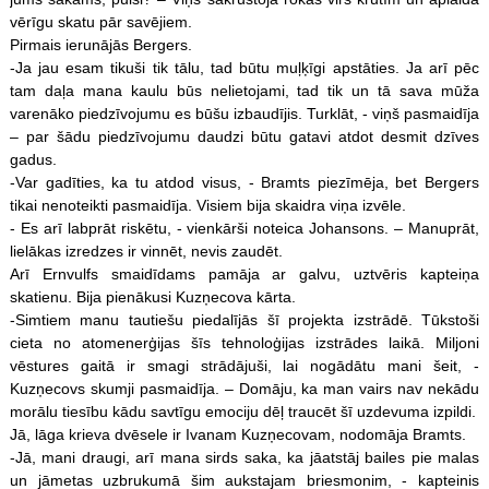
vērīgu skatu pār savējiem.
Pirmais ierunājās Bergers.
-Ja jau esam tikuši tik tālu, tad būtu muļķīgi apstāties. Ja arī pēc
tam daļa mana kaulu būs nelietojami, tad tik un tā sava mūža
varenāko piedzīvojumu es būšu izbaudījis. Turklāt, - viņš pasmaidīja
– par šādu piedzīvojumu daudzi būtu gatavi atdot desmit dzīves
gadus.
-Var gadīties, ka tu atdod visus, - Bramts piezīmēja, bet Bergers
tikai nenoteikti pasmaidīja. Visiem bija skaidra viņa izvēle.
- Es arī labprāt riskētu, - vienkārši noteica Johansons. – Manuprāt,
lielākas izredzes ir vinnēt, nevis zaudēt.
Arī Ernvulfs smaidīdams pamāja ar galvu, uztvēris kapteiņa
skatienu. Bija pienākusi Kuzņecova kārta.
-Simtiem manu tautiešu piedalījās šī projekta izstrādē. Tūkstoši
cieta no atomenerģijas šīs tehnoloģijas izstrādes laikā. Miljoni
vēstures gaitā ir smagi strādājuši, lai nogādātu mani šeit, -
Kuzņecovs skumji pasmaidīja. – Domāju, ka man vairs nav nekādu
morālu tiesību kādu savtīgu emociju dēļ traucēt šī uzdevuma izpildi.
Jā, lāga krieva dvēsele ir Ivanam Kuzņecovam, nodomāja Bramts.
-Jā, mani draugi, arī mana sirds saka, ka jāatstāj bailes pie malas
un jāmetas uzbrukumā šim aukstajam briesmonim, - kapteinis