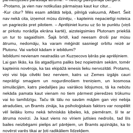
-Protams, ja vien nav notikušas pārmaiņas kaut kur citur...
-Kur citur? Mēs esam atklātā telpā, pilnīgā vakuumā, Albert. Šeit
nav nekā cita, izņemot mūsu dzinēju, - kapteinis nepacietīgi noteica
un pagriezās pret pilotiem. – Aprēķiniet kursu uz šo te punktu (viņš
ar pirkstu norādīja ekrāna kartē), aizsteigsimies Plutonam priekšā
un tur to sagaidīsim. Šajā brīdī, kad neesam droši par mūsu
ātrumu, nedomāju, ka varam mēģināt sasniegt orbītu reizē ar
Plutonu. Vai varbūt kādam ir iebildumi?
Iebildumi nevienam neatradās un Kuzņecovs ķērās pie aprēķiniem.
Lai gan likās, ka šis atgadījums paliks bez nopietnām sekām, tomēr
kapteinis novēroja, ka tas ekipāžā ienesis lieku nervozitāti. Protams,
viņi visi bija cilvēki bez nerviem, katrs uz Zemes izgājis cauri
neprātīgi smagiem un nogurdinošiem treniņiem, un kosmosa
simulācijām, katrs piedalījies jau vairākos lidojumos, tā ka nebūtu
nekāda pamata kaut vienam no tiem pārmest pieredzes trūkumu
vai ko tamlīdzīgu. Taču tik tālu no savām mājām gan viņi nebija
atradušies, un Bramts zināja, ka psiholoģiskais faktors var nospēlēt
vēl lielāku lomu nekā tehniskās ķibeles, kā, piemēram, šī te ar
ātruma novirzi. Ja kaut viens no vīriem jutīsies nedrošs, tad šīs
bailes neizbēgami pielips arī pārējiem, un Bramts apzinājās, ka to
novērst varēs tikai ar ļoti radikāliem līdzekļiem.