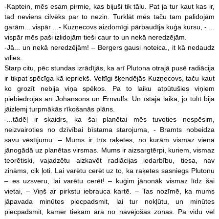
-Kaptein, mēs esam pirmie, kas bijuši tik tālu. Pat ja tur kaut kas ir,
tad neviens cilvēks par to nezin. Turklāt mēs taču tam palidojām
garām... vispār ...- Kuzņecovs aizdomīgi pārbaudīja kuģa kursu, - ...
vispār mēs paši izlidojām tieši caur to un nekā neredzējām.
-Jā... un nekā neredzējām! – Bergers gausi noteica., it kā nedaudz
vīlies.
Starp citu, pēc stundas izrādījās, ka arī Plutona otrajā pusē radiācija
ir tikpat spēcīga kā iepriekš. Veltīgi šķendējās Kuzņecovs, taču kaut
ko grozīt nebija viņa spēkos. Pa to laiku atpūtušies viņiem
piebiedrojās arī Johansons un Ernvulfs. Un īstajā laikā, jo tūlīt bija
jāizlemj turpmākās rīkošanās plāns.
-...tādēļ ir skaidrs, ka šai planētai mēs tuvoties nespēsim,
neizvairoties no dzīvībai bīstama starojuma, - Bramts nobeidza
savu vēstījumu. – Mums ir trīs raķetes, no kurām vismaz viena
jānogādā uz planētas virsmas. Mums ir aizsargtērpi, kuriem, vismaz
teorētiski, vajadzētu aizkavēt radiācijas iedarbību, tiesa, nav
zināms, cik ļoti. Lai varētu cerēt uz to, ka raķetes sasniegs Plutonu
– es uzsveru, lai varētu cerēt! – kuģim jānonāk vismaz līdz šai
vietai, – Viņš ar pirkstu iebrauca kartē. – Tas nozīmē, ka mums
jāpavada minūtes piecpadsmit, lai tur nokļūtu, un minūtes
piecpadsmit, kamēr tiekam ārā no nāvējošās zonas. Pa vidu vēl