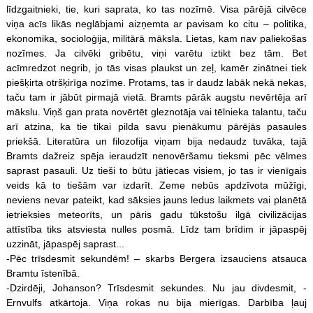
līdzgaitnieki, tie, kuri saprata, ko tas nozīmē. Visa pārējā cilvēce
viņa acīs likās neglābjami aizņemta ar pavisam ko citu – politika,
ekonomika, socioloģija, militārā māksla. Lietas, kam nav paliekošas
nozīmes. Ja cilvēki gribētu, viņi varētu iztikt bez tām. Bet
acīmredzot negrib, jo tās visas plaukst un zeļ, kamēr zinātnei tiek
piešķirta otršķirīga nozīme. Protams, tas ir daudz labāk nekā nekas,
taču tam ir jābūt pirmajā vietā. Bramts pārāk augstu nevērtēja arī
mākslu. Viņš gan prata novērtēt gleznotāja vai tēlnieka talantu, taču
arī atzina, ka tie tikai pilda savu pienākumu pārējās pasaules
priekšā. Literatūra un filozofija viņam bija nedaudz tuvāka, tajā
Bramts dažreiz spēja ieraudzīt nenovēršamu tieksmi pēc vēlmes
saprast pasauli. Uz tieši to būtu jātiecas visiem, jo tas ir vienīgais
veids kā to tiešām var izdarīt. Zeme nebūs apdzīvota mūžīgi,
neviens nevar pateikt, kad sāksies jauns ledus laikmets vai planētā
ietrieksies meteorīts, un pāris gadu tūkstošu ilgā civilizācijas
attīstība tiks atsviesta nulles posmā. Līdz tam brīdim ir jāpaspēj
uzzināt, jāpaspēj saprast...
-Pēc trīsdesmit sekundēm! – skarbs Bergera izsauciens atsauca
Bramtu īstenībā.
-Dzirdēji, Johanson? Trīsdesmit sekundes. Nu jau divdesmit, -
Ernvulfs atkārtoja. Viņa rokas nu bija mierīgas. Darbība ļauj