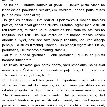
-Kā nu ne, - Bramts pamāja ar galvu. – Lielisks pilots, viens no
iepriekšējās paaudzes skaļākajiem vārdiem. Kādas pāris reizes
jaunībā esmu ticies ar viņu.
-To gan es nezināju. Bet redziet, Fjodorovičs ir manas māsīcas
patēvs, gandrīz vai ģimenes cilvēks. Protams, agrāk mēs viņu ļoti
reti redzējām, mūždien vai nu gatavojas lidojumam vai atpūšas no
lidojuma. Bet reiz viņš bija atbraucis uz manas māsas kāzām
atbraucis. Šķiet, tieši pēc sava pēdējā lidojuma, tad, kad aizgāja
pensijā. Tā nu es izmantoju izdevību un piegāju viņam klāt, zin kā,
parunāties, - Kuzņecovs aizrautīgi stāstīja.
-Vai tā ir Plutona gaisma? – viņu pārtrauca Ernvulfs ar pirkstu
norādot iluminatorā.
-Tā liekas. Izskatās gan pārāk spoža, taču iespējams, ka tā tikai
mums liekas. Šeit uz redzi nav daudz ko paļauties, - Bramts atteica.
– Nu, un ko tev viņš teica, Ivan?
-Nu tolaik jau es vēl biju jauns Transportinženierijas fakultātes
studentiņš, kas vēl tikai sapņoja, ka reiz varēs piedalīties kādas
raķetes projektā. Bet Fjodorovičs to nemaz neņēma vērā un teica
:"Ja kosmonauts, tad kosmonauts. Bet ja kosmonauts, tad
savējais." Neatceros par ko īsti sākām runāt, taču, kad ieprasījos
par asteroīdiem, viņš pēkšņi palika īgns, atmeta tik ar roku un, šķiet,