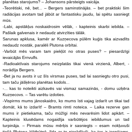
planētas starojums? – Johansons pārsteigts vaicāja.
-Teorētiski, nē, bet... – Bergers saminstinājās. – bet praktiski šim
radiācijas avotam tad jābūt ar fantastisku jaudu, lai spētu sasniegt
mūs.
-Labi, apstākļus noskaidrosim vēlāk, - kapteinis skarbi iebilda. –
Pašlaik galvenais ir nedaudz atvirzīties tālāk.
Sarunas apklusa, kamēr ar Kuzņecova pūlēm kuģis tika aizvadīts
nedaudz nostāk, paralēli Plutona orbītai.
-Varbūt mēs varam tam piekļūt no otras puses? – piesardzīgi
ievaicājās Ernvulfs.
-Radioaktīvais starojums neizplatās tikai vienā virzienā, Albert, -
norādīja Bergers.
-Bet ja nu avots ir uz šīs virsmas puses, tad lai sasniegtu otro pusi,
tam taču jāšķērso planētas kodols...
-... kas to noteikti aizkavēs vai vismaz samazinās, - domu uzķēra
Kuzņecovs. – Tas varētu izdoties.
-Vispirms mums jānoskaidro, ko mums īsti vajag izdarīt un tikai tad
domāt, kā to izdarīt! – Bramts rimti noteica. – Laika rezerve gan
mums ir pietiekama, taču mūžīgi mēs nevarēsim lidot apkārt. –
Kapteinis klusēdams nogaidīja varbūtējos iebildumus un tad
turpināja. – Pirmais mūsu mērķis ir sasniegts – esam nokļuvuši
tiešā Plutona klātbūtnē, līdz ar to pierādījuši, ka tas ir iespējams.