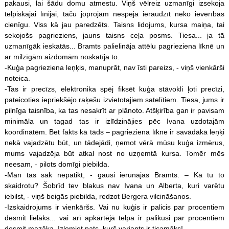
pakausi, lai šādu domu atmestu. Viņš vēlreiz uzmanīgi izsekoja
telpiskajai līnijai, taču joprojām nespēja ieraudzīt neko ievērības
cienīgu. Viss kā jau paredzēts. Taisns lidojums, kursa maiņa, tai
sekojošs pagrieziens, jauns taisns ceļa posms. Tiesa... ja tā
uzmanīgāk ieskatās... Bramts palielināja attēlu pagrieziena līknē un
ar milzīgām aizdomām noskatīja to.
-Kuģa pagrieziena leņķis, manuprāt, nav īsti pareizs, - viņš vienkārši
noteica.
-Tas ir precīzs, elektronika spēj fiksēt kuģa stāvokli ļoti precīzi,
pateicoties iepriekšējo raķešu izvietotajiem satelītiem. Tiesa, jums ir
pilnīga taisnība, ka tas nesakrīt ar plānoto. Atšķirība gan ir pavisam
minimāla un tagad tas ir izlīdzinājies pēc Ivana uzdotajām
koordinātēm. Bet fakts kā tāds – pagrieziena līkne ir savādākā leņķi
nekā vajadzētu būt, un tādejādi, ņemot vērā mūsu kuģa izmērus,
mums vajadzēja būt atkal nost no uzņemtā kursa. Tomēr mēs
neesam, - pilots domīgi piebilda.
-Man tas sāk nepatikt, - gausi ierunājās Bramts. – Kā tu to
skaidrotu? Šobrīd tev blakus nav Ivana un Alberta, kuri varētu
iebilst, - viņš beigās piebilda, redzot Bergera vilcināšanos.
-Izskaidrojums ir vienkāršs. Vai nu kuģis ir palicis par procentiem
desmit lielāks... vai arī apkārtējā telpa ir palikusi par procentiem
desmit mazāka. Izlemiet pats, kurš variants ir ticamāks!