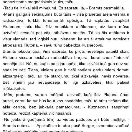
nepazīstams magnētiskais lauks, taču ...
-Taču tie ir tikai akli minējumi. Es sapratu, jā, - Bramts pasmaidīja.
-Mans galīgais secinājums būtu tāds – visa planētas ārējā virsma ir
radioaktīva, turklāt fenomenāli spēcīga. Tā izplatās visapkārt
Plutonam, taču tikai līdz noteiktam attālumam, aiz kura mūsu
uztvērēji nesajūt pat vāju atblāzmu no tās. Tā ka šis attālums ir
visur vienāds, tad loģiski būtu pieņemt, ka arī šī attāluma noteicējs
atrodas uz Plutona, – savu runu pabeidza Kuzņecovs.
Bramts iekoda lūpā. Viņš saprata, ko pilots nevēlējās pateikt skaļi.
Plutonu viscaur ieskāva radioaktīva barjera, kurai cauri "Inter-5"
nespēja tikt. Nē, nu kuģis pats jau spēja, tikai cilvēki tajā gan nez vai
spēs izturēt. Tiesa, viņiem gan ir tieši šādiem gadījumiem domāti
aizsargtērpi, taču arī tie starojumu tikai aizkavēja, nevis novērsa.
Bet viņiem jau nevajadzēja tur ilgi uzkavēties, tikai palaist
izlūkraķetes.
-Mēs, protams, varam mēģināt aizvadīt kuģi līdz Plutona ēnas
pusei, cerot, ka tur būs kaut kas savādāks, taču tā būtu tiešām tikai
akla cerība, bez jebkāda pamatojuma, - Kuzņecovs saspringti
noteica, redzot kapteiņa vilcināšanos.
-Nu jebkurā gadījumā tūliņ uz vietas padoties arī būtu muļķīgi, -
Bramts noteica. – Apskatīsim to otro pusi! Berger, uzņemies vadību!
Pārējos es palūgšu kaut nedaudz atpūsties.