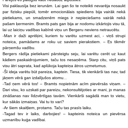
Visi paklausīja bez ierunām. Lai gan šo te noteikti nevarēja nosaukt
par fizisku piepūli, tomēr emocionālais spiediens bija vairāk nekā
pietiekams, un smadzenēm miegs ir nepieciešams vairāk nekā
pašam ķermenim. Bramts pats gan bija ar nodomu izkārtojis visu tā,
lai uz laiciņu vadības kabīnē viņu un Bergeru neviens netraucētu.
-Man ir daži aprēķini, kuriem tu varētu uzmest aci, - viņš strupi
noteica, pamādams ar roku uz saviem pierakstiem. – Es tikmēr
pārņemšu vadību.
Bergers rādīja pietiekami pārsteigtu seju, lai varētu cerēt uz kaut
kādiem paskaidrojumiem, taču tos nesaņēma. Starp citu, viņš pats
visu ātri saprata, kad aplūkoja kapteiņa ātros uzmetumus.
-Šī ideja varētu būt pareiza, kaptein. Tiesa, tik vienkārši tas nav, tad
jāņem vērā gan izdalījušos atomu...
-Tad ņem vērā tos! – Bramts nopietnām acīm pievērsās viņam. –
Dari visu, ko uzskati par pareizu, nekonsultējoties ar mani, jo manas
zināšanas nav līdzvērtīgas tavām. Vienkārši sagādā man to vietu,
kur sākās izmaiņas. Vai tu to vari?
-Ar šiem skaitļiem, protams. Taču tas prasīs laiku.
-Tagad tev ir laiks, darbojies! – kapteinis noteica un pievērsa
uzmanību kuģa vadībai.