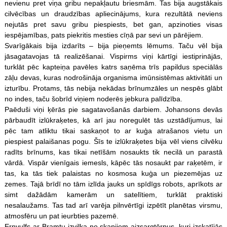
nevienu pret viņa gribu nepakļautu briesmām. Tas bija augstākais
cilvēcības un draudzības apliecinājums, kura rezultātā neviens
nejutās pret savu gribu piespiests, bet gan, apzinoties visas
iespējamības, pats piekritis mesties cīņā par sevi un pārējiem.
Svarīgākais bija izdarīts – bija pieņemts lēmums. Taču vēl bija
jāsagatavojas tā realizēšanai. Vispirms viņi kārtīgi iestiprinājās,
turklāt pēc kapteiņa pavēles katrs saņēma trīs papildus speciālās
zāļu devas, kuras nodrošināja organisma imūnsistēmas aktivitāti un
izturību. Protams, tās nebija nekādas brīnumzāles un nespēs glābt
no indes, taču šobrīd viņiem noderēs jebkura palīdzība.
Paēduši viņi ķērās pie sagatavošanās darbiem. Johansons devās
pārbaudīt izlūkraķetes, kā arī jau noregulēt tās uzstādījumus, lai
pēc tam atliktu tikai saskaņot to ar kuģa atrašanos vietu un
piespiest palaišanas pogu. Šīs te izlūkraķetes bija vēl viens cilvēku
radīts brīnums, kas tikai netīšām nosaukts tik necilā un parastā
vārdā. Vispār vienīgais iemesls, kāpēc tās nosaukt par raķetēm, ir
tas, ka tās tiek palaistas no kosmosa kuģa un piezemējas uz
zemes. Tajā brīdī no tām izlīda jauks un spīdīgs robots, aprīkots ar
simt dažādām kamerām un satelītiem, turklāt praktiski
nesalaužams. Tas tad arī varēja pilnvērtīgi izpētīt planētas virsmu,
atmosfēru un pat ieurbties pazemē.
Ernvulfs ar Bramtu izvilka no skapjiem aizsargtērpus, kuri izskatījās