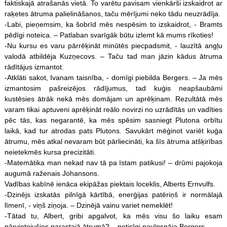
faktiskajā atrašanās vietā. To varētu pavisam vienkārši izskaidrot ar
raķetes ātruma palielināšanos, taču mērījumi neko tādu neuzrādīja.
-Labi, pieņemsim, ka šobrīd mēs nespēsim to izskaidrot, - Bramts
pēdīgi noteica. – Patlaban svarīgāk būtu izlemt kā mums rīkoties!
-Nu kursu es varu pārrēķināt minūtēs piecpadsmit, - lauzītā angļu
valodā atbildēja Kuzņecovs. – Taču tad man jāzin kādus ātruma
rādītājus izmantot.
-Atklāti sakot, Ivanam taisnība, - domīgi piebilda Bergers. – Ja mēs
izmantosim pašreizējos rādījumus, tad kuģis neapšaubāmi
kustēsies ātrāk nekā mēs domājam un aprēķinam. Rezultātā mēs
varam tikai aptuveni aprēķināt reālo novirzi no uzrādītās un vadīties
pēc tās, kas negarantē, ka mēs spēsim sasniegt Plutona orbītu
laikā, kad tur atrodas pats Plutons. Savukārt mēģinot variēt kuģa
ātrumu, mēs atkal nevaram būt pārliecināti, ka šīs ātruma atšķirības
neietekmēs kursa precizitāti.
-Matemātika man nekad nav tā pa īstam patikusi! – drūmi pajokoja
augumā raženais Johansons.
Vadības kabīnē ienāca ekipāžas piektais loceklis, Alberts Ernvulfs.
-Dzinējs izskatās pilnīgā kārtībā, enerģijas patēriņš ir normālajā
līmenī, - viņš ziņoja. – Dzinējā vainu variet nemeklēt!
-Tātad tu, Albert, gribi apgalvot, ka mēs visu šo laiku esam
pārvietojušies parastajā ātrumā? – neticīgi pavīpsnāja Bergers.