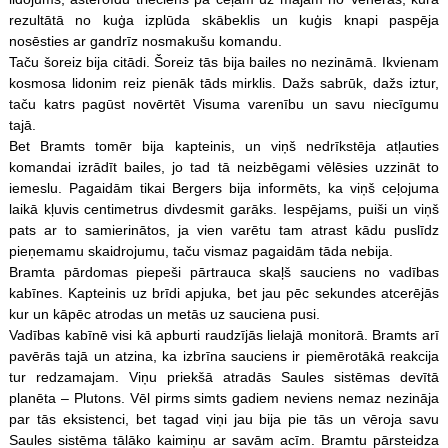
rezultātā no kuģa izplūda skābeklis un kuģis knapi paspēja
nosēsties ar gandrīz nosmakušu komandu.
Taču šoreiz bija citādi. Šoreiz tās bija bailes no nezināmā. Ikvienam
kosmosa lidonim reiz pienāk tāds mirklis. Dažs sabrūk, dažs iztur,
taču katrs pagūst novērtēt Visuma varenību un savu niecīgumu
tajā.
Bet Bramts tomēr bija kapteinis, un viņš nedrīkstēja atļauties
komandai izrādīt bailes, jo tad tā neizbēgami vēlēsies uzzināt to
iemeslu. Pagaidām tikai Bergers bija informēts, ka viņš ceļojuma
laikā kļuvis centimetrus divdesmit garāks. Iespējams, puiši un viņš
pats ar to samierinātos, ja vien varētu tam atrast kādu puslīdz
pieņemamu skaidrojumu, taču vismaz pagaidām tāda nebija.
Bramta pārdomas piepeši pārtrauca skaļš sauciens no vadības
kabīnes. Kapteinis uz brīdi apjuka, bet jau pēc sekundes atcerējās
kur un kāpēc atrodas un metās uz sauciena pusi.
Vadības kabīnē visi kā apburti raudzījās lielajā monitorā. Bramts arī
pavērās tajā un atzina, ka izbrīna sauciens ir piemērotākā reakcija
tur redzamajam. Viņu priekšā atradās Saules sistēmas devītā
planēta – Plutons. Vēl pirms simts gadiem neviens nemaz nezināja
par tās eksistenci, bet tagad viņi jau bija pie tās un vēroja savu
Saules sistēma tālāko kaimiņu ar savām acīm. Bramtu pārsteidza