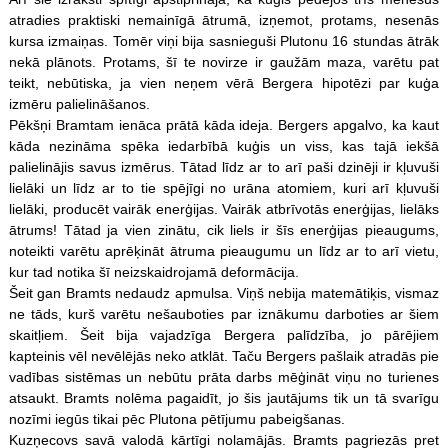
atradies praktiski nemainīgā ātrumā, izņemot, protams, nesenās
kursa izmaiņas. Tomēr viņi bija sasnieguši Plutonu 16 stundas ātrāk
nekā plānots. Protams, šī te novirze ir gaužām maza, varētu pat
teikt, nebūtiska, ja vien neņem vērā Bergera hipotēzi par kuģa
izmēru palielināšanos.
Pēkšņi Bramtam ienāca prātā kāda ideja. Bergers apgalvo, ka kaut
kāda nezināma spēka iedarbībā kuģis un viss, kas tajā iekšā
palielinājis savus izmērus. Tātad līdz ar to arī paši dzinēji ir kļuvuši
lielāki un līdz ar to tie spējīgi no urāna atomiem, kuri arī kļuvuši
lielāki, producēt vairāk enerģijas. Vairāk atbrīvotās enerģijas, lielāks
ātrums! Tātad ja vien zinātu, cik liels ir šīs enerģijas pieaugums,
noteikti varētu aprēķināt ātruma pieaugumu un līdz ar to arī vietu,
kur tad notika šī neizskaidrojamā deformācija.
Šeit gan Bramts nedaudz apmulsa. Viņš nebija matemātiķis, vismaz
ne tāds, kurš varētu nešauboties par iznākumu darboties ar šiem
skaitļiem. Šeit bija vajadzīga Bergera palīdzība, jo pārējiem
kapteinis vēl nevēlējās neko atklāt. Taču Bergers pašlaik atradās pie
vadības sistēmas un nebūtu prāta darbs mēģināt viņu no turienes
atsaukt. Bramts nolēma pagaidīt, jo šis jautājums tik un tā svarīgu
nozīmi iegūs tikai pēc Plutona pētījumu pabeigšanas.
Kuzņecovs savā valodā kārtīgi nolamājās. Bramts pagriezās pret