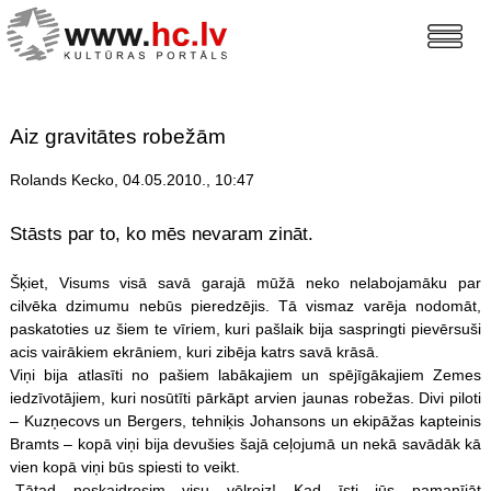
Aiz gravitātes robežām
Rolands Kecko, 04.05.2010., 10:47
Stāsts par to, ko mēs nevaram zināt.
Šķiet, Visums visā savā garajā mūžā neko nelabojamāku par
cilvēka dzimumu nebūs pieredzējis. Tā vismaz varēja nodomāt,
paskatoties uz šiem te vīriem, kuri pašlaik bija saspringti pievērsuši
acis vairākiem ekrāniem, kuri zibēja katrs savā krāsā.
Viņi bija atlasīti no pašiem labākajiem un spējīgākajiem Zemes
iedzīvotājiem, kuri nosūtīti pārkāpt arvien jaunas robežas. Divi piloti
– Kuzņecovs un Bergers, tehniķis Johansons un ekipāžas kapteinis
Bramts – kopā viņi bija devušies šajā ceļojumā un nekā savādāk kā
vien kopā viņi būs spiesti to veikt.
-Tātad noskaidrosim visu vēlreiz! Kad īsti jūs pamanījāt