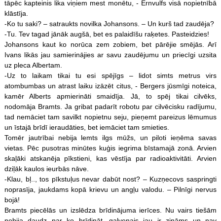
tāpēc kapteinis lika viņiem mest monētu, - Ernvulfs visā nopietnībā
klāstīja.
-Ko tu saki? – satraukts novilka Johansons. – Un kurš tad zaudēja?
-Tu. Tev tagad jānāk augšā, bet es palaidīšu raķetes. Pasteidzies!
Johansons kaut ko norūca zem zobiem, bet pārējie smējās. Arī
Ivans likās jau samierinājies ar savu zaudējumu un priecīgi uzsita
uz pleca Albertam.
-Uz to laikam tikai tu esi spējīgs – lidot simts metrus virs
atombumbas un atrast laiku izāzēt citus, - Bergers jūsmīgi noteica,
kamēr Alberts apmierināti smaidīja. Jā, to spēj tikai cilvēks,
nodomāja Bramts. Ja gribat padarīt robotu par cilvēcisku radījumu,
tad nemāciet tam savilkt nopietnu seju, pieņemt pareizus lēmumus
un īstajā brīdī ieraudāties, bet iemāciet tam smieties.
Tomēr jautrībai nebija lemts ilgs mūžs, un piloti ieņēma savas
vietas. Pēc pusotras minūtes kuģis iegrima bīstamajā zonā. Arvien
skaļāki atskanēja pīkstieni, kas vēstīja par radioaktivitāti. Arvien
dziļāk kaulos ieurbās nāve.
-Klau, bļ.., tos pīkstuļus nevar dabūt nost? – Kuzņecovs saspringti
noprasīja, jaukdams kopā krievu un angļu valodu. – Pilnīgi nervus
bojā!
Bramts piecēlās un izslēdza brīdinājuma ierīces. Nu vairs tiešām
nebija daudz par ko brīdināt, galvenais jau ir zināms un nav