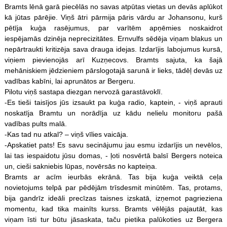
Bramts lēnā garā piecēlās no savas atpūtas vietas un devās aplūkot
kā jūtas pārējie. Viņš ātri pārmija pāris vārdu ar Johansonu, kurš
pētīja kuģa rasējumus, par varītēm apņēmies noskaidrot
iespējamās dzinēja neprecizitātes. Ernvulfs sēdēja viņam blakus un
nepārtraukti kritizēja sava drauga idejas. Izdarījis labojumus kursā,
viņiem pievienojās arī Kuzņecovs. Bramts sajuta, ka šajā
mehāniskiem jēdzieniem pārslogotajā sarunā ir lieks, tādēļ devās uz
vadības kabīni, lai aprunātos ar Bergeru.
Pilotu viņš sastapa diezgan nervozā garastāvoklī.
-Es tieši taisījos jūs izsaukt pa kuģa radio, kaptein, - viņš aprauti
noskatīja Bramtu un norādīja uz kādu nelielu monitoru pašā
vadības pults malā.
-Kas tad nu atkal? – viņš vīlies vaicāja.
-Apskatiet pats! Es savu secinājumu jau esmu izdarījis un nevēlos,
lai tas iespaidotu jūsu domas, - ļoti nosvērtā balsī Bergers noteica
un, cieši sakniebis lūpas, novērsās no kapteiņa.
Bramts ar acīm ieurbās ekrānā. Tas bija kuģa veiktā ceļa
novietojums telpā par pēdējām trīsdesmit minūtēm. Tas, protams,
bija gandrīz ideāli precīzas taisnes izskatā, izņemot pagrieziena
momentu, kad tika mainīts kurss. Bramts vēlējās pajautāt, kas
viņam īsti tur būtu jāsaskata, taču pietika palūkoties uz Bergera