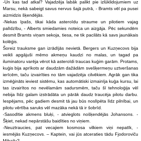
-Un kas tad atkal? Vajadzēja labāk palikt pie izlūklidojumiem uz
Marsu, nekā sabeigt savus nervus šajā putrā, - Bramts vēl pa pusei
aizmidzis šķendējās.
-Nekas īpašs, tikai kāda asteroīdu straume un pilotiem vajag
palīdzību, - Alberts smiedamies noteica un aizgāja. Pēc sekundēm
desmit Bramts viņam sekoja, tiesa, ne tik pacilāts kā savs jaunākais
kolēģis.
Šoreiz trauksme gan izrādījās nevietā. Bergers un Kuzņecovs bija
veikli apgājuši mēmo akmeņu kaudzi no malas, un tagad pa
iluminatoru varēja vērot kā asteroīdi traucas kuģim garām. Protams,
kuģis bija aprīkots ar daudzām dažādām svešķermeņu uztveršanas
ierīcēm, taču izvairīties no tām vajadzēja cilvēkiem. Agrāk gan tika
izmēģināts ieviest sistēmu, kas automātiski izmainīja kuģa kursu, lai
tas izvairītos no nevēlamām sadursmēm, taču šī tehnoloģija vēl
nebija līdz galam izstrādāta un pārāk daudz traucēja pilotu darbu.
Iespējams, pēc gadiem desmit tā jau būs noslīpēta līdz pilnībai, un
pilotu vērtība saruks vēl mazāka nekā tā ir šobrīd.
-Sasodītie akmens bluķi, - atvieglots nošķendējās Johansons. -
Šķiet, nekad nepārstāšu baidīties no viņiem.
-Neuztraucies, pat vecajiem kosmosa vilkiem viņi nepatīk, -
iesmējās Kuzņecovs. – Kaptein, vai jūs atceraties tādu Fjodoroviču
Mihailu?