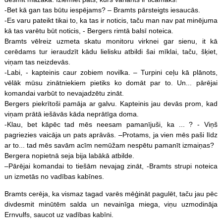
-Bet kā gan tas būtu iespējams? – Bramts pārsteigts iesaucās.
-Es varu pateikt tikai to, ka tas ir noticis, taču man nav pat minējuma
kā tas varētu būt noticis, - Bergers rimtā balsī noteica.
Bramts vēlreiz uzmeta skatu monitoru virknei gar sienu, it kā
cerēdams tur ieraudzīt kādu lielisku atbildi šai mīklai, taču, šķiet,
viņam tas neizdevās.
-Labi, - kapteinis caur zobiem novilka. – Turpini ceļu kā plānots,
vēlāk mūsu zinātniekiem pietiks ko domāt par to. Un... pārējai
komandai varbūt to nevajadzētu zināt.
Bergers piekrītoši pamāja ar galvu. Kapteinis jau devās prom, kad
viņam prātā iešāvās kāda neprātīga doma.
-Klau, bet kāpēc tad mēs neesam pamanījuši, ka ... ? - Viņš
pagriezies vaicāja un pats aprāvās. –Protams, ja vien mēs paši līdz
ar to... tad mēs savām acīm nemūžam nespētu pamanīt izmaiņas?
Bergera nopietnā seja bija labākā atbilde.
–Pārējai komandai to tiešām nevajag zināt, -Bramts strupi noteica
un izmetās no vadības kabīnes.
Bramts cerēja, ka vismaz tagad varēs mēģināt pagulēt, taču jau pēc
divdesmit minūtēm salda un nevainīga miega, viņu uzmodināja
Ernvulfs, saucot uz vadības kabīni.