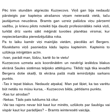
Pēc trim stundām atgriezās Kuzņecovs. Viņš gan bija nedaudz
pārsteigts par kapteiņa atrašanos viņam neierastā vietā, taču
jautājumus neuzdeva. Bramts gan uzreiz palūdza viņu pārņemt
vadību, jo krievu pilots noteikti bija daudz profesionālāks nekā viņš,
turklāt drīz varēs sākt mēģināt tuvoties planētas virsmai, kur
nepieciešamāka pieredzējušāka roka.
Pa to laiku kamēr viņi mainījās vietām, piecēlās arī Bergers.
Klusēdams viņš pasniedza kādu lapiņu kapteinim. Kapteinis to
uzlūkoja intriģētām acīm.
-Ivan, parādi man, lūdzu, kartē šo te vietu!
Kuzņecovs uzmeta acis koordinātēm un nevērīgi ieslēdza blakus
ekrānā Saules sistēmas telpisko attēlojumu. Tiklīdz tajā tika ievadīti
Bergera dotie skaitļi, tā ekrāna pašā malā iemirdzējās sarkans
punkts.
-Tas ir tepat blakus. Nedaudz atpakaļ. Man pat šķiet, ka tas varētu
būt netālu no mūsu kursa, - Kuzņecovs bilda, pētīdams punktu.
-Kas tur atrodas?
-Nekas. Tāds pats tukšums kā citur.
-Vai tas rajons nevar būt kaut kur minēts, uzlūkots par šaubīgu vai
vispār kaut kur parādījies? – Bramts ieinteresēti vaicāja.