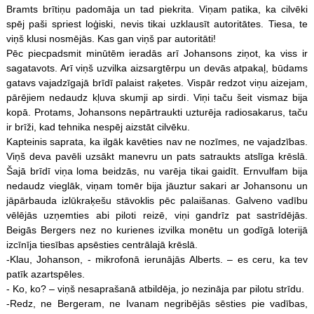
Bramts brītiņu padomāja un tad piekrita. Viņam patika, ka cilvēki
spēj paši spriest loģiski, nevis tikai uzklausīt autoritātes. Tiesa, te
viņš klusi nosmējās. Kas gan viņš par autoritāti!
Pēc piecpadsmit minūtēm ieradās arī Johansons ziņot, ka viss ir
sagatavots. Arī viņš uzvilka aizsargtērpu un devās atpakaļ, būdams
gatavs vajadzīgajā brīdī palaist raķetes. Vispār redzot viņu aizejam,
pārējiem nedaudz kļuva skumji ap sirdi. Viņi taču šeit vismaz bija
kopā. Protams, Johansons nepārtraukti uzturēja radiosakarus, taču
ir brīži, kad tehnika nespēj aizstāt cilvēku.
Kapteinis saprata, ka ilgāk kavēties nav ne nozīmes, ne vajadzības.
Viņš deva pavēli uzsākt manevru un pats satraukts atslīga krēslā.
Šajā brīdī viņa loma beidzās, nu varēja tikai gaidīt. Ernvulfam bija
nedaudz vieglāk, viņam tomēr bija jāuztur sakari ar Johansonu un
jāpārbauda izlūkraķešu stāvoklis pēc palaišanas. Galveno vadību
vēlējās uzņemties abi piloti reizē, viņi gandrīz pat sastrīdējās.
Beigās Bergers nez no kurienes izvilka monētu un godīgā loterijā
izcīnīja tiesības apsēsties centrālajā krēslā.
-Klau, Johanson, - mikrofonā ierunājās Alberts. – es ceru, ka tev
patīk azart
spēles
.
- Ko, ko? – viņš nesaprašanā atbildēja, jo nezināja par pilotu strīdu.
-Redz, ne Bergeram, ne Ivanam negribējās sēsties pie vadības,