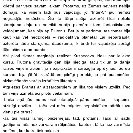
krietni par vecu savam laikam. Protams, uz Zemes neviens nebija
domājis, ka viņiem tādi būs vajadzīgi, jo "Inter-5" jau nemaz
negrasījās nosēsties. Šie te tērpi spēja aizturēt tikai nelielu
starojuma daļu un noteikti nebija piemēroti tam fantastiskajam
veidojumam, kas bija ap Plutonu. Bet ja tā padomā, tas tomēr bija
kaut kas vēl nedzirdēts – radioaktīva planēta! Lai nepārtraukti
uzturētu tādu starojuma daudzumu, ik bridi tur vajadzēja sprāgt
tūkstošiem atombumbu.
Abi piloti tikmēr mēģināja realizēt Kuzņecova ideju par ieliekto
kursu. Plutona gravitācija gan bija niecīga, taču tik un tā darīja
raizes viņiem abiem, jo neaprakstāmi sarežģīja aprēķinus. Šoreiz
kursam bija jābūt izstrādātam pilnīgi perfekti, jo pat pusminūtes
aizkavēšanās varēja izrādīties liktenīga.
Atgriezās Bramts ar aizsargtērpiem un lika tos visiem uzvilkt. Pēc
tam viņš uzmeta aci pilotu veikumam.
-Laika ziņā jūs mums esat ietaupījuši pāris minūtes, - kapteinis
atzinīgi novilka. – taču vai mēs raķetes nepalaidīsim pārāk tuvu
vienu pie otras?
-Ja tās visas laimīgi piezemējas, tad, protams. Taču ar šādu
gadījumu mēs nez vai varam rēķināties, kaptein, tā ka nez vai ir īsta
nozīme, kur katra tiek palaista.