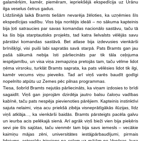
galamērķim, kamēr, piemēram, iepriekšējā ekspedīcija uz Urānu
ilga veselus četrus gadus.
Līdzšinējā laikā Bramts tiešām nevarēja žēloties, ka uzņēmies šīs
ekspedīcijas vadību. Viss bija noritējis ideāli – no sākuma kapteinis
bija ļoti satraucies par savas komandas nacionālo sastāvu, taču tā
ka šis bija starptautisks projekts, tad katra lielvalsts vēlējās savu
pārstāvi komandas sastāvā. Bet atlase bija izdevusies vienkārši
brīnišķīgi, visi puiši labi sapratās savā starpā. Pats Bramts gan jau
pašā sākumā nebija īsti pārliecināts par tik tāla ceļojuma
iespējamību, un visa viņa zemapziņa pretojās tam, taču vēlme lidot
ņēma virsroku, turklāt Bramts saprata, ka pats vēlēsies lidot tik ilgi,
kamēr vecums viņu pieveiks. Tad arī viņš varēs baudīt godīgi
nopelnīto atpūtu uz Zemes pēc pilnas programmas.
Tiesa, šobrīd Bramts nejutās pārliecināts, ka viņam izdosies to brīdi
sagaidīt. Viņš gan joprojām dzirdēja jautro balsu čaloņu vadības
kabīnē, taču pats nespēja pievienoties pārējiem. Kapteinis instinktīvi
sajuta nelaimi, viņa acu priekšā zibēja visneprātīgākās ilūzijas, līdz
viņš atklāja..., ka vienkārši baidās. Bramts pārsteigts pacēla galvu
un ieurba acis pelēkajā sienā. Arī agrāk viņš bieži vien bija pieķēris
sevi pie šīs sajūtas, taču vienmēr tam bija savs iemesls – vecākie
kaimiņu mājas zēni, universitātes iestājpārbaudījumi, pirmais
lidojums, asteroīdu trieciens pa ceļam uz mājām no Venēras, kura