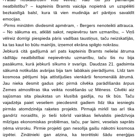
neatbilstību? – kapteinis Bramts vaicāja nopietnā un uzspēlēti
bezkaislīgā balsī, kura tā vien mudināja arī pārējos savaldīt
emocijas.
-Pirms minūtēm divdesmit apmēram, - Bergers nenoteikti attrauca.
– No sākuma es, atklāti sakot, nepievērsu tam uzmanību, – Viņš
vēlreiz domīgi piespieda pāris vadības taustiņus, taču neizskatījās,
ka tas kaut ko būtu mainījis, izņemot ekrāna spilgto nokrāsu.
Jebkurā citā gadījumā arī pats kapteinis Bramts nelielai ātruma
rādītāju neatbilstībai nepievērstu uzmanību, taču šis nu bija
pasākums, kurā jebkurš sīkums ir svarīgs. Daudzas 21. gadsimta
sākumā notikušās avārijas bija tam labākais pierādījums. Līdz tam
kosmosa pētījumi bija attīstījušies vienkārši fenomenālā ātrumā.
Jau nieka desmit gadus pēc pirmā cilvēka parādīšanās ārpus
Zemes atmosfēras tika veikta nosēšanās uz Mēness. Cilvēki aiz
sajūsmas sita plaukstas un klusībā gaidīja, nu tik būs. Taču
vajadzēja paiet veseliem piecdesmit gadiem līdz tika iesniegts
pirmās atomdzinēja raķetes projekts. Pirmajā mirklī tas arī tika
gandrīz noraidīts, jo tieši tobrīd vairākas lielvalstis piedzīvoja
milzīgas ekonomiskas problēmas, taču, par laimi, veselais saprāts
ņēma virsroku. Pirmie projekti gan nesolīja gaišu nākotni kosmosa
izpētei. Zinātnieki gan atzina, ka teorētiski šādu enerģijas