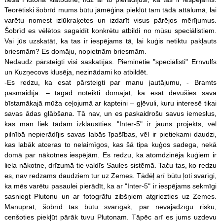
Teorētiski šobrīd mums būtu jāmēģina piekļūt tam tādā attālumā, lai
varētu nomest izlūkraķetes un izdarīt visus pārējos mērījumus.
Šobrīd es vēlētos sagaidīt konkrētu atbildi no mūsu speciālistiem.
Vai jūs uzskatāt, ka tas ir iespējams tā, lai kuģis netiktu pakļauts
briesmām? Es domāju, nopietnām briesmām.
Nedaudz pārsteigti visi saskatījās. Pieminētie "speciālisti" Ernvulfs
un Kuzņecovs klusēja, nezinādami ko atbildēt.
-Es redzu, ka esat pārsteigti par manu jautājumu, - Bramts
pasmaidīja. – tagad noteikti domājat, ka esat devušies savā
bīstamākajā mūža ceļojumā ar kapteini – gļēvuli, kuru interesē tikai
savas ādas glābšana. Tā nav, un es paskaidrošu savus iemeslus,
kas man liek tādam izklausīties. "Inter-5" ir jauns projekts, vēl
pilnībā nepierādījis savas labās īpašības, vēl ir pietiekami daudzi,
kas labāk atceras to nelaimīgos, kas šā tipa kuģos sadega, nekā
domā par nākotnes iespējām. Es redzu, ka atomdzinēja kuģiem ir
liela nākotne, drīzumā tie valdīs Saules sistēmā. Taču tas, ko redzu
es, nav redzams daudziem tur uz Zemes. Tādēļ arī būtu ļoti svarīgi,
ka mēs varētu pasaulei pierādīt, ka ar "Inter-5" ir iespējams sekmīgi
sasniegt Plutonu un ar fotogrāfu zibšņiem atgriezties uz Zemes.
Manuprāt, šobrīd tas būtu svarīgāk, par nevajadzīgu risku,
cenšoties piekļūt pārāk tuvu Plutonam. Tāpēc arī es jums uzdevu