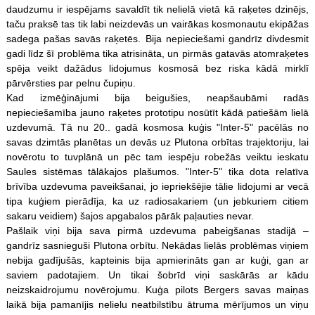
daudzumu ir iespējams savaldīt tik nelielā vietā kā raķetes dzinējs,
taču praksē tas tik labi neizdevās un vairākas kosmonautu ekipāžas
sadega pašas savās raķetēs. Bija nepieciešami gandrīz divdesmit
gadi līdz šī problēma tika atrisināta, un pirmās gatavās atomraķetes
spēja veikt dažādus lidojumus kosmosā bez riska kādā mirklī
pārvērsties par pelnu čupiņu.
Kad izmēģinājumi bija beigušies, neapšaubāmi radās
nepieciešamība jauno raķetes prototipu nosūtīt kādā patiešām lielā
uzdevumā. Tā nu 20.. gadā kosmosa kuģis "Inter-5" pacēlās no
savas dzimtās planētas un devās uz Plutona orbītas trajektoriju, lai
novērotu to tuvplānā un pēc tam iespēju robežās veiktu ieskatu
Saules sistēmas tālākajos plašumos. "Inter-5" tika dota relatīva
brīvība uzdevuma paveikšanai, jo iepriekšējie tālie lidojumi ar vecā
tipa kuģiem pierādīja, ka uz radiosakariem (un jebkuriem citiem
sakaru veidiem) šajos apgabalos pārāk paļauties nevar.
Pašlaik viņi bija sava pirmā uzdevuma pabeigšanas stadijā –
gandrīz sasnieguši Plutona orbītu. Nekādas lielās problēmas viņiem
nebija gadījušās, kapteinis bija apmierināts gan ar kuģi, gan ar
saviem padotajiem. Un tikai šobrīd viņi saskārās ar kādu
neizskaidrojumu novērojumu. Kuģa pilots Bergers savas maiņas
laikā bija pamanījis nelielu neatbilstību ātruma mērījumos un viņu