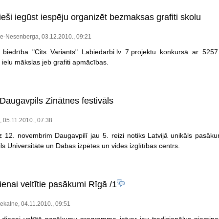
eši iegūst iespēju organizēt bezmaksas grafiti skolu
de-Nesenberga, 03.12.2010., 09:21
 biedrība "Cits Variants" Labiedarbi.lv 7.projektu konkursā ar 5257
 ielu mākslas jeb grafiti apmācības.
Daugavpils Zinātnes festivāls
o, 05.11.2010., 07:38
z 12. novembrim Daugavpilī jau 5. reizi notiks Latvijā unikāls pasāk
s Universitāte un Dabas izpētes un vides izglītības centrs.
ienai veltītie pasākumi Rīgā
/1
kalne, 04.11.2010., 09:51