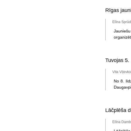
Rīgas jauni
Elīna Sprū
Jauniešu
organizēt
Tuvojas 5. 
Vita Viļevk
No 8. līd
Daugavpil
Lāčplēša d
Elīna Dambe