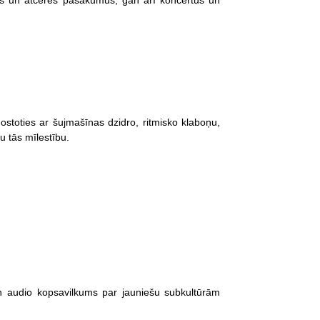
as un atceres pasākumus, gan arī koncertus un
stoties ar šujmašīnas dzidro, ritmisko klaboņu,
 tās mīlestību.
un audio kopsavilkums par jauniešu subkultūrām