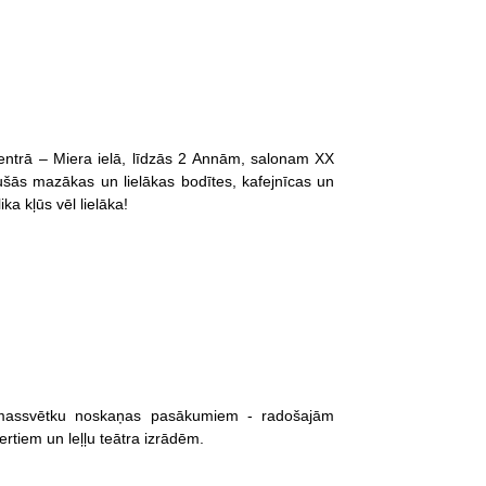
entrā – Miera ielā, līdzās 2 Annām, salonam XX
jušās mazākas un lielākas bodītes, kafejnīcas un
ka kļūs vēl lielāka!
emassvētku noskaņas pasākumiem - radošajām
rtiem un leļļu teātra izrādēm.