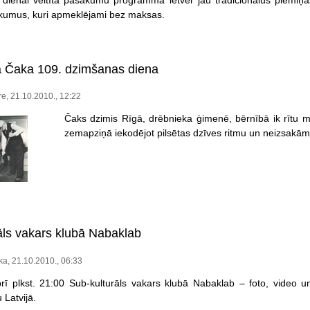
 dienai veltītā pasākumu programma ietver jau tradicionālus piemiņ
ikumus, kuri apmeklējami bez maksas.
 Čaka 109. dzimšanas diena
re, 21.10.2010., 12:22
Čaks dzimis Rīgā, drēbnieka ģimenē, bērnībā ik rītu mo
zemapziņā iekodējot pilsētas dzīves ritmu un neizsakāmu
āls vakars klubā Nabaklab
ka, 21.10.2010., 06:33
brī plkst. 21:00 Sub-kulturāls vakars klubā Nabaklab – foto, video 
Latvijā.