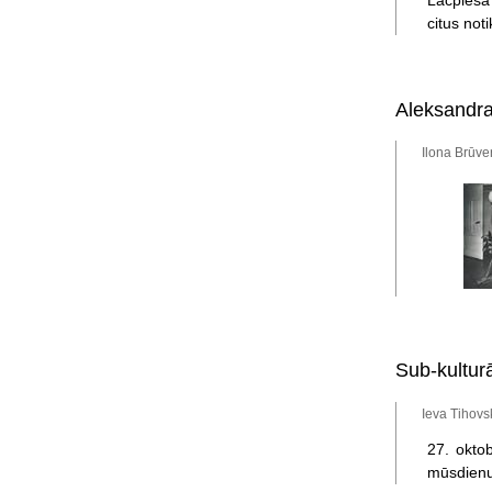
Lāčplēša
citus not
Aleksandra
Ilona Brūve
Sub-kultur
Ieva Tihovs
27. okto
mūsdienu 