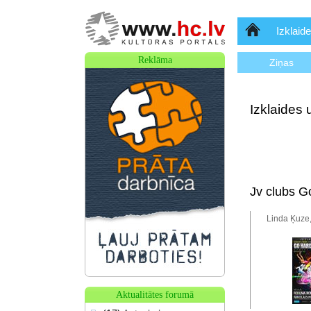
Sākumlapa
Izklaide
Reklāma
Ziņas
Izklaides 
Jv clubs G
Linda Ķuze,
Aktualitātes forumā