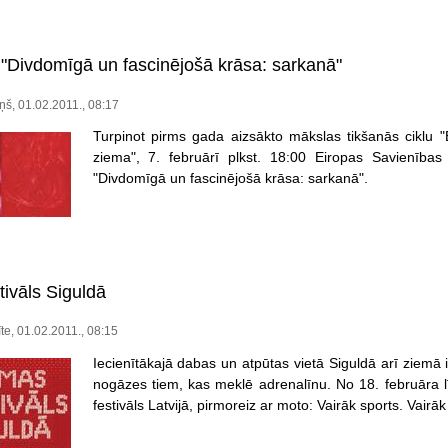
Divdomīgā un fascinējošā krāsa: sarkanā"
iņš, 01.02.2011., 08:17
Turpinot pirms gada aizsākto mākslas tikšanās ciklu "
ziema", 7. februārī plkst. 18:00 Eiropas Savienība
"Divdomīgā un fascinējošā krāsa: sarkanā".
tivāls Siguldā
īte, 01.02.2011., 08:15
Iecienītākajā dabas un atpūtas vietā Siguldā arī ziemā 
nogāzes tiem, kas meklē adrenalīnu. No 18. februāra l
festivāls Latvijā, pirmoreiz ar moto: Vairāk sports. Vairāk