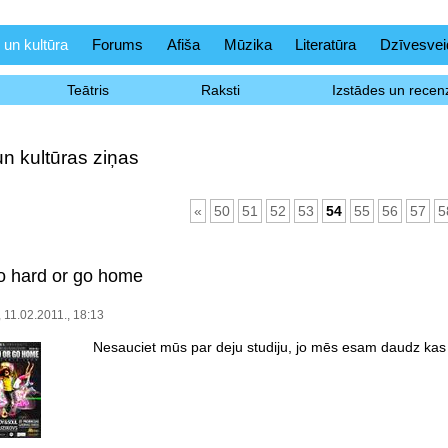
 un kultūra
Forums
Afiša
Mūzika
Literatūra
Dzīvesvei
Teātris
Raksti
Izstādes un recenz
un kultūras ziņas
«
50
51
52
53
54
55
56
57
5
o hard or go home
 11.02.2011., 18:13
Nesauciet mūs par deju studiju, jo mēs esam daudz kas