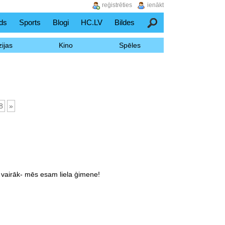
reģistrēties
ienākt
ds
Sports
Blogi
HC.LV
Bildes
Meklēšana
ijas
Kino
Spēles
8
»
 vairāk- mēs esam liela ģimene!