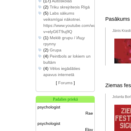
(17)
Autoskolas
(2)
Triku skrejriteņis Rīgā
(5)
Labs sākums
Pasākums "
veiksmīgai nākotnei.
https://www.youtube.com/watch?
Jānis Krast
v=elyG6T9uj9Q
(1)
Meklē grupu / Ищу
группу
(2)
Grupa
(4)
Peintbols ar lokiem un
bultām
(4)
Vēlos iegādāties
apavus internetā
[
Forums
]
Ziemas fes
Jolanta Bor
Padalies priekā
psychologist
Rae
psychologist
Eloy