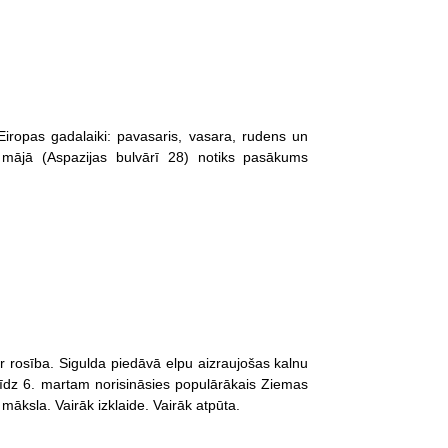
Eiropas gadalaiki: pavasaris, vasara, rudens un
s mājā (Aspazijas bulvārī 28) notiks pasākums
ir rosība. Sigulda piedāvā elpu aizraujošas kalnu
īdz 6. martam norisināsies populārākais Ziemas
 māksla. Vairāk izklaide. Vairāk atpūta.