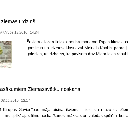
 ziemas tirdziņš
TAKA”, 08.12.2010., 14:34
Šoziem aizvien lielāka rosība manāma Rīgas klusajā c
gadsimts un frizētavai-lasītavai Melnais Knābis parādī
galerijas, un dzirdēts, ka pavisam drīz Miera ielas republi
 pasākumiem Ziemassvētku noskaņai
, 03.12.2010., 12:17
 Eiropas Savienības māja aicina ikvienu - lielu un mazu uz Zi
, multiplikācijas filmu noskatīšanos, mākslas un valodas spēlēm, konce