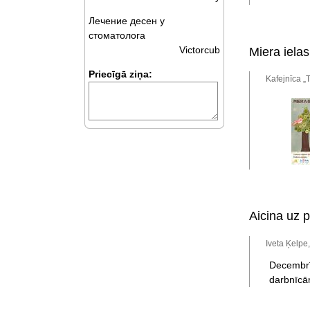
Лечение десен у
стоматолога
Victorcub
Miera ielas
Priecīgā ziņa:
Kafejnīca „
Aicina uz
Iveta Ķelpe
Decembrī
darbnīcām