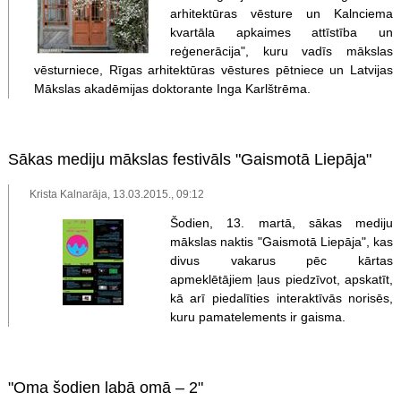
arhitektūras vēsture un Kalnciema
kvartāla apkaimes attīstība un
reģenerācija", kuru vadīs mākslas
vēsturniece, Rīgas arhitektūras vēstures pētniece un Latvijas
Mākslas akadēmijas doktorante Inga Karlštrēma.
Sākas mediju mākslas festivāls "Gaismotā Liepāja"
Krista Kalnarāja, 13.03.2015., 09:12
Šodien, 13. martā, sākas mediju
mākslas naktis "Gaismotā Liepāja", kas
divus vakarus pēc kārtas
apmeklētājiem ļaus piedzīvot, apskatīt,
kā arī piedalīties interaktīvās norisēs,
kuru pamatelements ir gaisma.
"Oma šodien labā omā – 2"