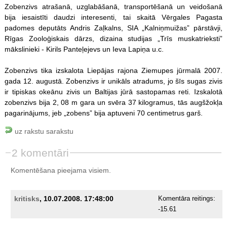
Zobenzivs atrašanā, uzglabāšanā, transportēšanā un veidošanā
bija iesaistīti daudzi interesenti, tai skaitā Vērgales Pagasta
padomes deputāts Andris Zaļkalns, SIA „Kalniņmuižas” pārstāvji,
Rīgas Zooloģiskais dārzs, dizaina studijas „Trīs muskatrieksti”
mākslinieki - Kirils Panteļejevs un Ieva Lapiņa u.c.
Zobenzivs tika izskalota Liepājas rajona Ziemupes jūrmalā 2007.
gada 12. augustā. Zobenzivs ir unikāls atradums, jo šīs sugas zivis
ir tipiskas okeānu zivis un Baltijas jūrā sastopamas reti. Izskalotā
zobenzivs bija 2, 08 m gara un svēra 37 kilogramus, tās augšžokļa
pagarinājums, jeb „zobens” bija aptuveni 70 centimetrus garš.
uz rakstu sarakstu
2 komentāri
Komentēšana pieejama visiem.
kritisks
, 10.07.2008. 17:48:00
Komentāra reitings:
-15.61