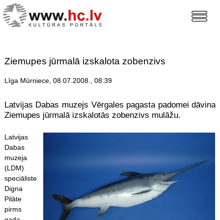
Ziemupes jūrmalā izskalota zobenzivs
Līga Mūrniece, 08.07.2008., 08:39
Latvijas Dabas muzejs Vērgales pagasta padomei dāvina
Ziemupes jūrmalā izskalotās zobenzivs mulāžu.
Latvijas
Dabas
muzeja
(LDM)
speciāliste
Digna
Pilāte
pirms
gada