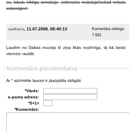
eu,
labais
iriktīga
sensācija-
zobenzivs
mulaāzja!nekad
nebutu
iedomājies!
sarkans
, 11.07.2008. 08:40:13
Komentāra reitings:
7.691
Ļaudīm
no
Dabas
muzeja
šī
ziņa
likās
nozīmīga,
tā
kā
beidz
vienreiz
raudāt.
Komentāra pievienošana
Ar * atzīmētie lauciņi ir jāaizpilda obligāti.
*Vārds:
e-pasta adrese:
*5+1=
*Komentārs: