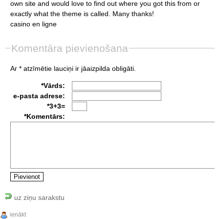
own
site
and
would
love
to
find
out
where
you
got
this
from
or
exactly
what
the
theme
is
called.
Many
thanks!
casino
en
ligne
Komentāra pievienošana
Ar * atzīmētie lauciņi ir jāaizpilda obligāti.
*Vārds:
e-pasta adrese:
*3+3=
*Komentārs:
uz ziņu sarakstu
ienākt