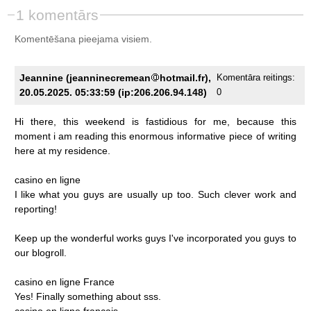
1 komentārs
Komentēšana pieejama visiem.
Jeannine (jeanninecremean
hotmail.fr),
Komentāra reitings:
20.05.2025. 05:33:59 (ip:206.206.94.148)
0
Hi
there,
this
weekend
is
fastidious
for
me,
because
this
moment
i
am
reading
this
enormous
informative
piece
of
writing
here
at
my
residence.
casino
en
ligne
I
like
what
you
guys
are
usually
up
too.
Such
clever
work
and
reporting!
Keep
up
the
wonderful
works
guys
I've
incorporated
you
guys
to
our
blogroll.
casino
en
ligne
France
Yes!
Finally
something
about
sss.
casino
en
ligne
francais