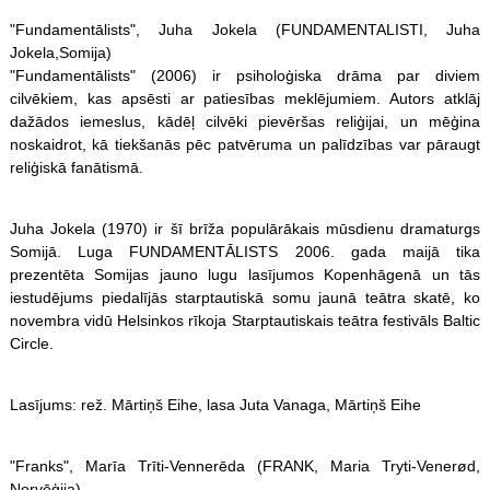
"Fundamentālists", Juha Jokela (FUNDAMENTALISTI, Juha
Jokela,Somija)
"Fundamentālists" (2006) ir psiholoģiska drāma par diviem
cilvēkiem, kas apsēsti ar patiesības meklējumiem. Autors atklāj
dažādos iemeslus, kādēļ cilvēki pievēršas reliģijai, un mēģina
noskaidrot, kā tiekšanās pēc patvēruma un palīdzības var pāraugt
reliģiskā fanātismā.
Juha Jokela (1970) ir šī brīža populārākais mūsdienu dramaturgs
Somijā. Luga FUNDAMENTĀLISTS 2006. gada maijā tika
prezentēta Somijas jauno lugu lasījumos Kopenhāgenā un tās
iestudējums piedalījās starptautiskā somu jaunā teātra skatē, ko
novembra vidū Helsinkos rīkoja Starptautiskais teātra festivāls Baltic
Circle.
Lasījums: rež. Mārtiņš Eihe, lasa Juta Vanaga, Mārtiņš Eihe
"Franks", Marīa Trīti-Vennerēda (FRANK, Maria Tryti-Venerød,
Norvēģija)