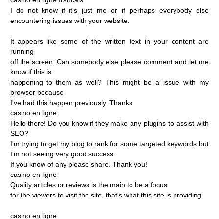
I
do
not
know
if
it's
just
me
or
if
perhaps
everybody
else
encountering
issues
with
your
website.
It
appears
like
some
of
the
written
text
in
your
content
are
running
off
the
screen.
Can
somebody
else
please
comment
and
let
me
know
if
this
is
happening
to
them
as
well?
This
might
be
a
issue
with
my
browser
because
I've
had
this
happen
previously.
Thanks
casino
en
ligne
Hello
there!
Do
you
know
if
they
make
any
plugins
to
assist
with
SEO?
I'm
trying
to
get
my
blog
to
rank
for
some
targeted
keywords
but
I'm
not
seeing
very
good
success.
If
you
know
of
any
please
share.
Thank
you!
casino
en
ligne
Quality
articles
or
reviews
is
the
main
to
be
a
focus
for
the
viewers
to
visit
the
site,
that's
what
this
site
is
providing.
casino
en
ligne