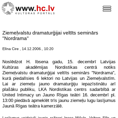
Ziemeļvalstu dramaturģijai veltīts seminārs
"Nordrama"
Elīna Cire , 14.12.2006., 10:20
Noslēdzot H. Ibsena gadu, 15. decembrī Latvijas
Kultūras akadēmijas Nordistikas centrā notiks
Ziemeļvalstu dramaturģijai veltīts seminārs "Nordrama",
kurā piedalīsies 6 lektori no Latvijas un Ziemeļvalstīm.
Lai ar ziemeļu jauno dramaturģiju iepazīstinātu arī
plašāku publiku, LKA Nordistikas centrs sadarbībā ar
United Intimacy un Jauno Rīgas teātri 16. decembrī pl.
13:00 piedāvā apmeklēt trīs jaunu ziemeļu lugu lasījumus
Jaunā Rīgas teātra kamerzālē.
Lasījumus veidojuši jaunie režisori Inese Mičule, Valters Sīlis un