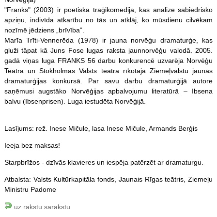
"Franks" (2003) ir poētiska traģikomēdija, kas analizē sabiedrisko
apziņu, indivīda atkarību no tās un atklāj, ko mūsdienu cilvēkam
nozīmē jēdziens „brīvība”.
Marīa Trīti-Vennerēda (1978) ir jauna norvēģu dramaturģe, kas
gluži tāpat kā Juns Fose lugas raksta jaunnorvēģu valodā. 2005.
gadā viņas luga FRANKS 56 darbu konkurencē uzvarēja Norvēģu
Teātra un Stokholmas Valsts teātra rīkotajā Ziemeļvalstu jaunās
dramaturģijas konkursā. Par savu darbu dramaturģijā autore
saņēmusi augstāko Norvēģijas apbalvojumu literatūrā – Ibsena
balvu (Ibsenprisen). Luga iestudēta Norvēģijā.
Lasījums: rež. Inese Mičule, lasa Inese Mičule, Armands Berģis
Ieeja bez maksas!
Starpbrīžos - dzīvās klavieres un iespēja patērzēt ar dramaturgu.
Atbalsta: Valsts Kultūrkapitāla fonds, Jaunais Rīgas teātris, Ziemeļu
Ministru Padome
uz rakstu sarakstu