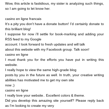
Wow,
this
article
is
fastidious,
my
sister
is
analyzing
such
things,
so
I
am
going
to
let
know
her.
casino
en
ligne
francais
It's
a
pity
you
don't
have
a
donate
button!
I'd
certainly
donate
to
this
brilliant
blog!
I
suppose
for
now
i'll
settle
for
book-marking
and
adding
your
RSS
feed
to
my
Google
account.
I
look
forward
to
fresh
updates
and
will
talk
about
this
website
with
my
Facebook
group.
Talk
soon!
casino
en
ligne
I
must
thank
you
for
the
efforts
you
have
put
in
writing
this
website.
I
really
hope
to
view
the
same
high-grade
blog
posts
by
you
in
the
future
as
well.
In
truth,
your
creative
writing
abilities
has
motivated
me
to
get
my
own
site
now
;)
casino
en
ligne
I
really
love
your
website..
Excellent
colors
&
theme.
Did
you
develop
this
amazing
site
yourself?
Please
reply
back
as
I'm
looking
to
create
my
very