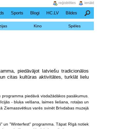
reģistrēties
ienākt
ds
Sports
Blogi
HC.LV
Bildes
Meklēšana
ijas
Kino
Spēles
mma, piedāvājot latviešu tradicionālos
citas kultūras aktivitātes, turklāt lielu
umu programma piedāvā visdažādākos pasākumus.
dīcijās - bluķa velšana, laimes liešana, rotaļas un
aņā Ziemassvētkus varēs svinēt Brīvdabas muzejā
ki" un "Winterfest" programma. Tāpat Rīgā notiek