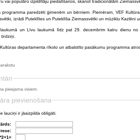
ru vai populāro izpildītāju piedalīšanos, skanot tradicionālām Ziemassv
s programma paredzēti ģimenēm un bērniem. Piemēram, VEF Kultūras p
ētki, izrādi Puteklītes un Puteklīša Ziemassvētki un mūziklu Kazlēni un
aukumā un Līvu laukumā līdz pat 29. decembrim katru dienu no plk
irdziņi.
Kultūras departamenta rīkoto un atbalstīto pasākumu programma atr
sarakstu
tāri
a pieejama visiem.
āra pievienošana
e lauciņi ir jāaizpilda obligāti.
Vārds:
drese:
*2+1=