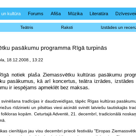
 un kultūra
Forums
Afiša
Mūzika
Literatūra
Dzīvesvei
Teātris
Raksti
Izstādes un recenz
tku pasākumu programma Rīgā turpinās
la, 18.12.2008., 13:22
īgā notiek plaša Ziemassvētku kultūras pasākumu progra
u pasākumus, kā arī koncertus, teātra izrādes, izstādes un 
umu ir iespējams apmeklēt bez maksas.
 svinēšana tradīcijas ir daudzveidīgas, tāpēc Rīgas kultūras pasāk
ežus rīdzinieki un pilsētas viesi aicināti svinēt latviešu tautiskajās tra
 folkloras kopām. Ceturtajā Adventē, 21. decembrī, tradicionālā nosk
mā.
kas cienītājus jau visu decembri priecē festivālu "Eiropas Ziemassvēt