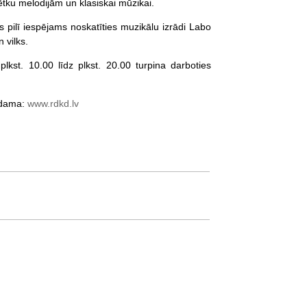
ētku melodijām un klasiskai mūzikai.
ilī iespējams noskatīties muzikālu izrādi Labo
 vilks.
st. 10.00 līdz plkst. 20.00 turpina darboties
odama:
www.rdkd.lv