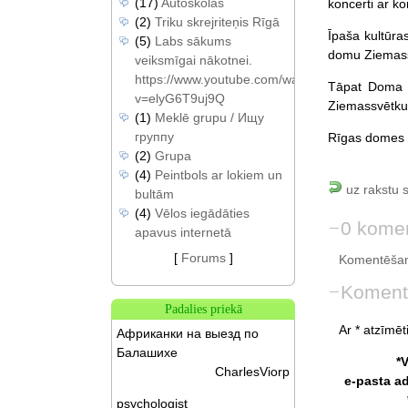
(17)
Autoskolas
koncerti ar ko
(2)
Triku skrejriteņis Rīgā
Īpaša kultūra
(5)
Labs sākums
domu Ziemassv
veiksmīgai nākotnei.
https://www.youtube.com/watch?
Tāpat Doma l
v=elyG6T9uj9Q
Ziemassvētku t
(1)
Meklē grupu / Ищу
группу
Rīgas domes 
(2)
Grupa
(4)
Peintbols ar lokiem un
uz rakstu 
bultām
(4)
Vēlos iegādāties
0 komen
apavus internetā
[
Forums
]
Komentēšan
Koment
Padalies priekā
Ar * atzīmēti
Африканки на выезд по
Балашихе
*
CharlesViorp
e-pasta a
psychologist