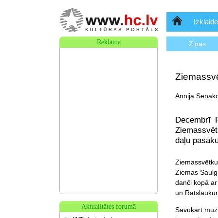
Sākumlapa
Izklaide
Reklāma
Ziņas
Ziemassvē
Annija Senako
Decembrī R
Ziemassvētk
daļu pasāk
Ziemassvētku
Ziemas Saulgri
danči kopā ar
un Rātslauku
Aktualitātes forumā
Savukārt mūzi