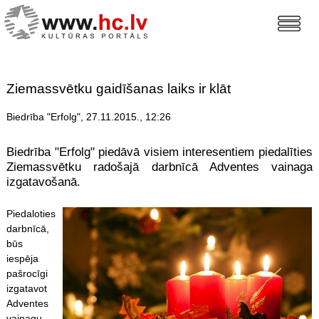
Ziemassvētku gaidīšanas laiks ir klāt
Biedrība "Erfolg", 27.11.2015., 12:26
Biedrība "Erfolg" piedāvā visiem interesentiem piedalīties
Ziemassvētku radošajā darbnīcā Adventes vainaga
izgatavošanā.
Piedaloties
darbnīcā,
būs
iespēja
pašrocīgi
izgatavot
Adventes
vainagu,