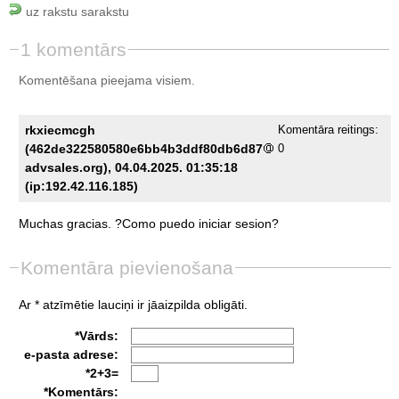
uz rakstu sarakstu
1 komentārs
Komentēšana pieejama visiem.
rkxiecmcgh
Komentāra reitings:
(462de322580580e6bb4b3ddf80db6d87
0
advsales.org), 04.04.2025. 01:35:18
(ip:192.42.116.185)
Muchas
gracias.
?Como
puedo
iniciar
sesion?
Komentāra pievienošana
Ar * atzīmētie lauciņi ir jāaizpilda obligāti.
*Vārds:
e-pasta adrese:
*2+3=
*Komentārs: