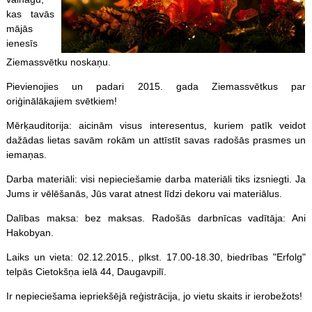
kas tavās
mājās
ienesīs
Ziemassvētku noskaņu.
Pievienojies un padari 2015. gada Ziemassvētkus par
oriģinālākajiem svētkiem!
Mērķauditorija: aicinām visus interesentus, kuriem patīk veidot
dažādas lietas savām rokām un attīstīt savas radošās prasmes un
iemaņas.
Darba materiāli: visi nepieciešamie darba materiāli tiks izsniegti. Ja
Jums ir vēlēšanās, Jūs varat atnest līdzi dekoru vai materiālus.
Dalības maksa: bez maksas. Radošās darbnīcas vadītāja: Ani
Hakobyan.
Laiks un vieta: 02.12.2015., plkst. 17.00-18.30, biedrības "Erfolg"
telpās Cietokšņa ielā 44, Daugavpilī.
Ir nepieciešama iepriekšējā reģistrācija, jo vietu skaits ir ierobežots!