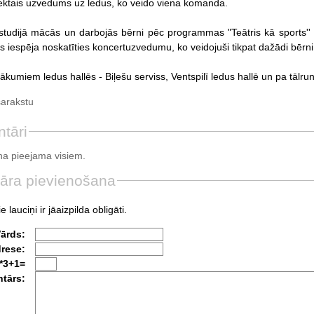
iektais uzvedums uz ledus, ko veido viena komanda.
 studijā mācās un darbojās bērni pēc programmas "Teātris kā sport
s iespēja noskatīties koncertuzvedumu, ko veidojuši tikpat dažādi bērni,
ākumiem ledus hallēs - Biļešu serviss, Ventspilī ledus hallē un pa tālru
sarakstu
tāri
a pieejama visiem.
āra pievienošana
e lauciņi ir jāaizpilda obligāti.
Vārds:
drese:
*3+1=
tārs: