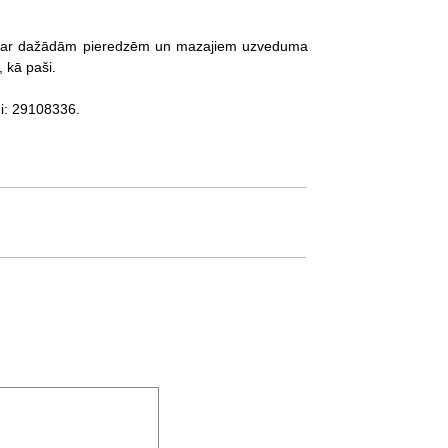
s'' ar dažādām pieredzēm un mazajiem uzveduma
 kā paši.
ni: 29108336.