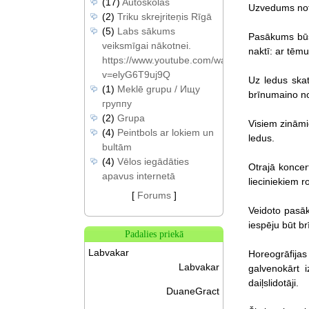
(17)
Autoskolas
Uzvedums noti
(2)
Triku skrejriteņis Rīgā
(5)
Labs sākums
Pasākums būs 
veiksmīgai nākotnei.
naktī: ar tēm
https://www.youtube.com/watch?
v=elyG6T9uj9Q
Uz ledus skat
(1)
Meklē grupu / Ищу
brīnumaino no
группу
(2)
Grupa
Visiem zināmi
(4)
Peintbols ar lokiem un
ledus.
bultām
(4)
Vēlos iegādāties
Otrajā koncer
apavus internetā
lieciniekiem 
[
Forums
]
Veidoto pasāk
iespēju būt b
Padalies priekā
Labvakar
Horeogrāfijas
Labvakar
galvenokārt i
daiļslidotāji.
DuaneGract