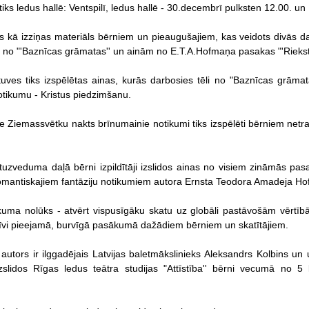
ks ledus hallē: Ventspilī, ledus hallē - 30.decembrī pulksten 12.00. un
kā izziņas materiāls bērniem un pieaugušajiem, kas veidots divās da
u no "'Baznīcas grāmatas'' un ainām no E.T.A.Hofmaņa pasakas "'Riekstk
uves tiks izspēlētas ainas, kurās darbosies tēli no "Baznīcas grāma
tikumu - Kristus piedzimšanu.
e Ziemassvētku nakts brīnumainie notikumi tiks izspēlēti bērniem netra
tuzveduma daļā bērni izpildītāji izslidos ainas no visiem zināmās pasa
romantiskajiem fantāziju notikumiem autora Ernsta Teodora Amadeja H
uma nolūks - atvērt vispusīgāku skatu uz globāli pastāvošām vērtībām
rīvi pieejamā, burvīgā pasākumā dažādiem bērniem un skatītājiem.
 autors ir ilggadējais Latvijas baletmākslinieks Aleksandrs Kolbins 
zslidos Rīgas ledus teātra studijas "Attīstība'' bērni vecumā no 5 