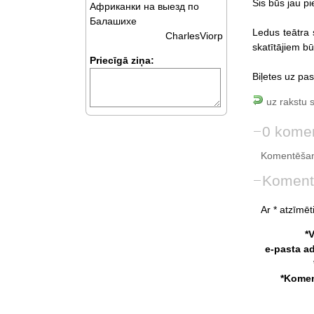
Šis būs jau p
Африканки на выезд по
Балашихе
Ledus teātra
CharlesViorp
skatītājiem bū
Priecīgā ziņa:
Biļetes uz pas
uz rakstu 
0 komen
Komentēšan
Koment
Ar * atzīmēti
*
e-pasta a
*Komen