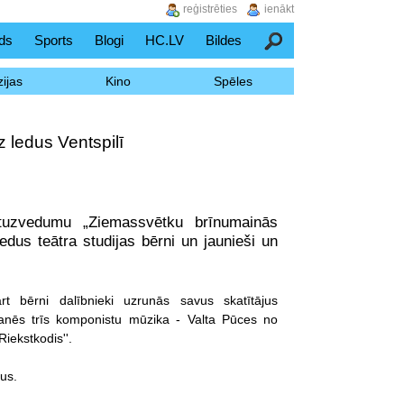
reģistrēties
ienākt
ds
Sports
Blogi
HC.LV
Bildes
Meklēšana
ijas
Kino
Spēles
z ledus Ventspilī
tuzvedumu „Ziemassvētku brīnumainās
dus teātra studijas bērni un jaunieši un
t bērni dalībnieki uzrunās savus skatītājus
anēs trīs komponistu mūzika - Valta Pūces no
iekstkodis''.
dus.