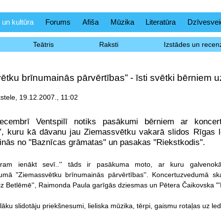
 un kultūra
Forums
Afiša
Mūzika
Literatūra
Dzīvesvei
Teātris
Raksti
Izstādes un recenz
tku brīnumainās pārvērtības” - īsti svētki bērniem u
tele, 19.12.2007., 11:02
ecembrī Ventspilī notiks pasākumi bērniem ar koncer
”, kuru kā dāvanu jau Ziemassvētku vakarā slidos Rīgas le
inās no "Baznīcas grāmatas'' un pasakas "Riekstkodis''.
ram ienākt sevī..'' tāds ir pasākuma moto, ar kuru galvenokār
umā "Ziemassvētku brīnumainās pārvērtības''. Koncertuzvedumā sk
eiz Betlēmē'', Raimonda Paula garīgās dziesmas un Pētera Čaikovska "'R
āku slidotāju priekšnesumi, lieliska mūzika, tērpi, gaismu rotaļas uz le