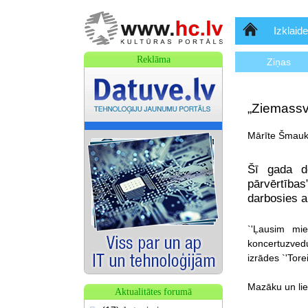
Sākumlapa
Izklaide
Reklāma
Ziņas
„Ziemassvē
Mārīte Šmauks
Šī gada d
pārvērtības
darbosies a
`'Ļausim mie
koncertuzved
izrādes `'Tor
Mazāku un liel
Aktualitātes forumā