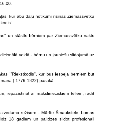
 16.00.
ļās, kur abu daļu notikumi risinās Ziemassvētku
odis''.
tas'' un stāstīs bērniem par Ziemassvētku nakts
dicionālā veidā - bērnu un jauniešu slidojumā uz
kas `'Riekstkodis'', kur būs iespēja bērniem būt
ofmaņa ( 1776-1822) pasakā.
, iepazīstināt ar mākslinieciskiem tēliem, radīt
un uzveduma režisore - Mārīte Šmaukstele. Lomas
līdz 18 gadiem un palīdzēs slidot profesionāli