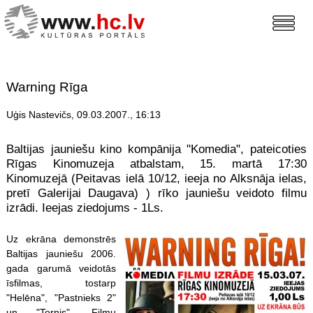
Warning Rīga
Uģis Nastevičs, 09.03.2007., 16:13
Baltijas jauniešu kino kompānija "Komedia", pateicoties
Rīgas Kinomuzeja atbalstam, 15. martā 17:30
Kinomuzejā (Peitavas ielā 10/12, ieeja no Alksnāja ielas,
pretī Galerijai Daugava) ) rīko jauniešu veidoto filmu
izrādi. Ieejas ziedojums - 1Ls.
Uz ekrāna demonstrēs
Baltijas jauniešu 2006.
gada garumā veidotās
īsfilmas, tostarp
"Helēna", "Pastnieks 2"
un "Tornis". Filmu