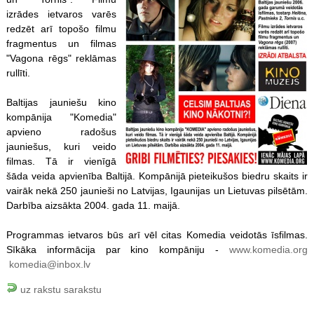
izrādes ietvaros varēs
redzēt arī topošo filmu
fragmentus un filmas
"Vagona rēgs" reklāmas
rullīti.
Baltijas jauniešu kino
kompānija "Komedia"
apvieno radošus
jauniešus, kuri veido
filmas. Tā ir vienīgā
šāda veida apvienība Baltijā. Kompānijā pieteikušos biedru skaits ir
vairāk nekā 250 jaunieši no Latvijas, Igaunijas un Lietuvas pilsētām.
Darbība aizsākta 2004. gada 11. maijā.
Programmas ietvaros būs arī vēl citas Komedia veidotās īsfilmas.
Sīkāka informācija par kino kompāniju -
www.komedia.org
komedia@inbox.lv
uz rakstu sarakstu