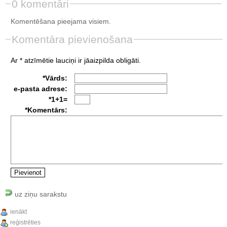
0 komentāri
Komentēšana pieejama visiem.
Komentāra pievienošana
Ar * atzīmētie lauciņi ir jāaizpilda obligāti.
*Vārds:
e-pasta adrese:
*1+1=
*Komentārs:
uz ziņu sarakstu
ienākt
reģistrēties